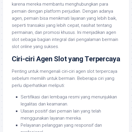
karena mereka membantu menghubungkan para
pemain dengan platform perjudian. Dengan adanya
agen, pemain bisa menikmati layanan yang lebih baik,
seperti transaksi yang lebih cepat, nasihat tentang
permainan, dan promosi khusus. Ini menjadikan agen
slot sebagai bagian integral dari pengalaman bermain
slot online yang sukses.
Ciri-ciri Agen Slot yang Terpercaya
Penting untuk mengenali
ciri-ciri agen slot terpercaya
sebelum memilih untuk bermain. Beberapa ciri yang
perlu diperhatikan meliputi:
Sertifikasi dari lembaga resmi yang menunjukkan
legalitas dan keamanan.
Ulasan positif dari pemain lain yang telah
menggunakan layanan mereka.
Pelayanan pelanggan yang responsif dan