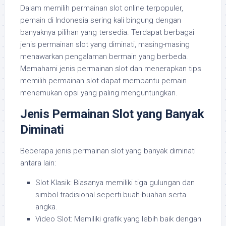
Dalam memilih
permainan slot online terpopuler
,
pemain di Indonesia sering kali bingung dengan
banyaknya pilihan yang tersedia. Terdapat berbagai
jenis permainan slot
yang diminati, masing-masing
menawarkan pengalaman bermain yang berbeda.
Memahami
jenis permainan slot
dan menerapkan
tips
memilih permainan slot
dapat membantu pemain
menemukan opsi yang paling menguntungkan.
Jenis Permainan Slot yang Banyak
Diminati
Beberapa
jenis permainan slot
yang banyak diminati
antara lain:
Slot Klasik: Biasanya memiliki tiga gulungan dan
simbol tradisional seperti buah-buahan serta
angka.
Video Slot: Memiliki grafik yang lebih baik dengan