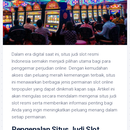
Dalam era digital saat ini,
situs judi slot resmi
Indonesia
semakin menjadi pilihan utama bagi para
penggemar perjudian online. Dengan kemudahan
akses dan peluang meraih
kemenangan terbaik
, situs
ini menawarkan berbagai jenis
permainan slot online
terpopuler
yang dapat dinikmati kapan saja. Artikel ini
akan mengulas secara mendalam mengenai situs judi
slot resmi serta memberikan informasi penting bagi
Anda yang ingin meningkatkan peluang menang dalam
setiap permainan.
Pengenalan Situs Judi Slot