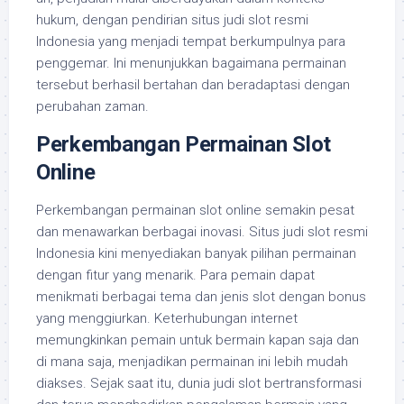
hukum, dengan pendirian
situs judi slot resmi
Indonesia
yang menjadi tempat berkumpulnya para
penggemar. Ini menunjukkan bagaimana permainan
tersebut berhasil bertahan dan beradaptasi dengan
perubahan zaman.
Perkembangan Permainan Slot
Online
Perkembangan permainan slot online
semakin pesat
dan menawarkan berbagai inovasi.
Situs judi slot resmi
Indonesia
kini menyediakan banyak pilihan permainan
dengan fitur yang menarik. Para pemain dapat
menikmati berbagai tema dan jenis slot dengan bonus
yang menggiurkan. Keterhubungan internet
memungkinkan pemain untuk bermain kapan saja dan
di mana saja, menjadikan permainan ini lebih mudah
diakses. Sejak saat itu, dunia judi slot bertransformasi