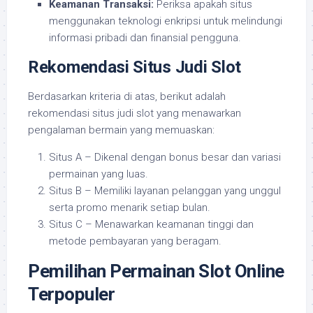
Keamanan Transaksi:
Periksa apakah situs
menggunakan teknologi enkripsi untuk melindungi
informasi pribadi dan finansial pengguna.
Rekomendasi Situs Judi Slot
Berdasarkan kriteria di atas, berikut adalah
rekomendasi situs judi slot
yang menawarkan
pengalaman bermain yang memuaskan:
Situs A – Dikenal dengan bonus besar dan variasi
permainan yang luas.
Situs B – Memiliki layanan pelanggan yang unggul
serta promo menarik setiap bulan.
Situs C – Menawarkan keamanan tinggi dan
metode pembayaran yang beragam.
Pemilihan Permainan Slot Online
Terpopuler