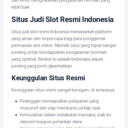
dan terus menghadirkan pengalaman bermain yang
lebih baik.
Situs Judi Slot Resmi Indonesia
Situs judi slot resmi Indonesia menawarkan platform
yang aman dan terpercaya bagi para penggemar
permainan slot online. Memilih situs yang tepat sangat
penting untuk mendapatkan pengalaman bermain
yang optimal. Berikut ini adalah beberapa aspek
penting yang perlu diperhatikan.
Keunggulan Situs Resmi
Keunggulan situs resmi
sangat beragam, di antaranya:
Pelanggan mendapatkan pelayanan yang
responsif dan siap membantu setiap saat.
Kemudahan dalam melakukan transaksi, baik itu
deposit maupun penarikan dana.