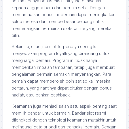
adalah adanya bonus eksklusif yang ditawarkan
kepada anggota baru dan pemain setia. Dengan
memanfaatkan bonus ini, pemain dapat meningkatkan
saldo mereka dan memperbesar peluang untuk
memenangkan
permainan slots online
yang mereka
pilih.
Selain itu,
situs judi slot terpercaya
sering kali
menyediakan program loyalti yang dirancang untuk
menghargai pemain. Program ini tidak hanya
memberikan imbalan tambahan, tetapi juga membuat
pengalaman bermain semakin menyenangkan. Para
pemain dapat memperoleh poin setiap kali mereka
bertaruh, yang nantinya dapat ditukar dengan bonus,
hadiah, atau bahkan cashback.
Keamanan juga menjadi salah satu aspek penting saat
memilih bandar untuk bermain. Bandar slot resmi
dilengkapi dengan teknologi keamanan mutakhir untuk
melindungi data pribadi dan transaksi pemain. Dengan