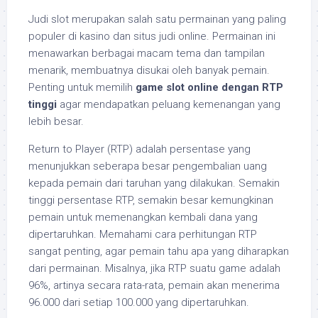
Judi slot merupakan salah satu permainan yang paling
populer di kasino dan situs judi online. Permainan ini
menawarkan berbagai macam tema dan tampilan
menarik, membuatnya disukai oleh banyak pemain.
Penting untuk memilih
game slot online dengan RTP
tinggi
agar mendapatkan peluang kemenangan yang
lebih besar.
Return to Player (RTP) adalah persentase yang
menunjukkan seberapa besar pengembalian uang
kepada pemain dari taruhan yang dilakukan. Semakin
tinggi persentase RTP, semakin besar kemungkinan
pemain untuk memenangkan kembali dana yang
dipertaruhkan. Memahami cara perhitungan RTP
sangat penting, agar pemain tahu apa yang diharapkan
dari permainan. Misalnya, jika RTP suatu game adalah
96%, artinya secara rata-rata, pemain akan menerima
96.000 dari setiap 100.000 yang dipertaruhkan.