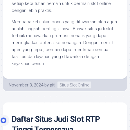
setiap kebutuhan pemain untuk
bermain slot online
dengan lebih praktis.
Membaca kebijakan bonus yang ditawarkan oleh agen
adalah langkah penting lainnya. Banyak
situs judi slot
terbaik
menawarkan promosi menarik yang dapat
meningkatkan potensi kemenangan. Dengan memilih
agen yang tepat, pemain dapat menikmati semua
fasilitas dan layanan yang ditawarkan dengan
keyakinan penuh.
November 3, 2024
by
pitl
Situs Slot Online
Daftar Situs Judi Slot RTP
Tinggi Terpercaya