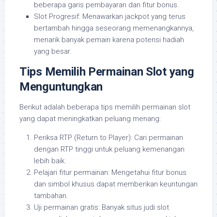
beberapa garis pembayaran dan fitur bonus.
Slot Progresif: Menawarkan jackpot yang terus
bertambah hingga seseorang memenangkannya,
menarik banyak pemain karena potensi hadiah
yang besar.
Tips Memilih Permainan Slot yang
Menguntungkan
Berikut adalah beberapa
tips memilih permainan slot
yang dapat meningkatkan peluang menang:
Periksa RTP (Return to Player): Cari permainan
dengan RTP tinggi untuk peluang kemenangan
lebih baik.
Pelajari fitur permainan: Mengetahui fitur bonus
dan simbol khusus dapat memberikan keuntungan
tambahan.
Uji permainan gratis: Banyak situs judi slot