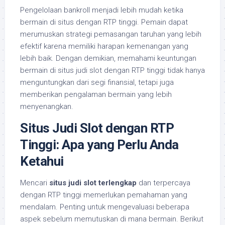
Pengelolaan bankroll menjadi lebih mudah ketika
bermain di situs dengan RTP tinggi. Pemain dapat
merumuskan strategi pemasangan taruhan yang lebih
efektif karena memiliki harapan kemenangan yang
lebih baik. Dengan demikian, memahami keuntungan
bermain di
situs judi slot dengan RTP tinggi
tidak hanya
menguntungkan dari segi finansial, tetapi juga
memberikan pengalaman bermain yang lebih
menyenangkan.
Situs Judi Slot dengan RTP
Tinggi: Apa yang Perlu Anda
Ketahui
Mencari
situs judi slot terlengkap
dan terpercaya
dengan RTP tinggi memerlukan pemahaman yang
mendalam. Penting untuk mengevaluasi beberapa
aspek sebelum memutuskan di mana bermain. Berikut