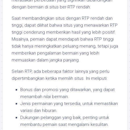
dengan bermain di situs ber-RTP rendah.
Saat membandingkan situs dengan RTP rendah dan
tinggi, dapat dilihat bahwa situs yang menawarkan RTP
tinggi cenderung memberikan hasil yang lebih positif.
Misalnya, pemain dapat mendapati bahwa RTP tinggi
tidak hanya meningkatkan peluang menang, tetapi juga
memberikan pengalaman bermain yang lebih
memuaskan dalam jangka panjang.
Selain RTP, ada beberapa faktor lainnya yang perlu
dipertimbangkan ketika memilih situs. Ini meliputi:
Bonus dan promosi yang ditawarkan, yang dapat
menambah nilai bermain.
Jenis permainan yang tersedia, untuk memastikan
variasi dan hiburan.
Dukungan pelanggan yang baik, penting untuk
membantu pemain saat mengalami kesulitan.