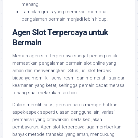
menang.
Tampilan grafis yang memukau, membuat
pengalaman bermain menjadi lebih hidup.
Agen Slot Terpercaya untuk
Bermain
Memilih
agen slot terpercaya
sangat penting untuk
memastikan pengalaman
bermain slot online
yang
aman dan menyenangkan.
Situs judi slot terbaik
biasanya memiliki lisensi resmi dan memenuhi standar
keamanan yang ketat, sehingga pemain dapat merasa
tenang saat melakukan taruhan.
Dalam memilih situs, pemain harus memperhatikan
aspek-aspek seperti ulasan pengguna lain, variasi
permainan yang ditawarkan, serta kebijakan
pembayaran.
Agen slot terpercaya
juga memberikan
banyak metode transaksi yang aman, mendukung