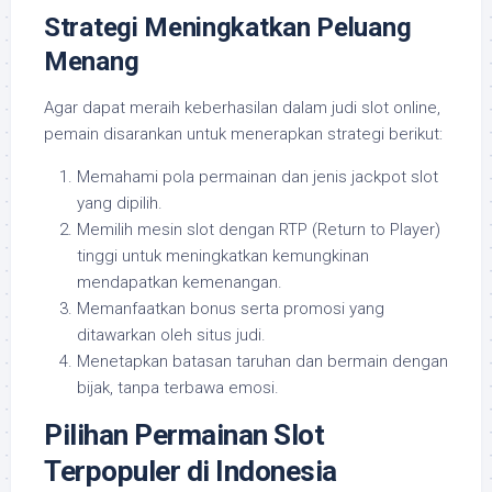
Strategi Meningkatkan Peluang
Menang
Agar dapat meraih keberhasilan dalam judi slot online,
pemain disarankan untuk menerapkan strategi berikut:
Memahami pola permainan dan
jenis jackpot slot
yang dipilih.
Memilih mesin slot dengan RTP (Return to Player)
tinggi untuk meningkatkan kemungkinan
mendapatkan kemenangan.
Memanfaatkan bonus serta promosi yang
ditawarkan oleh situs judi.
Menetapkan batasan taruhan dan bermain dengan
bijak, tanpa terbawa emosi.
Pilihan Permainan Slot
Terpopuler di Indonesia