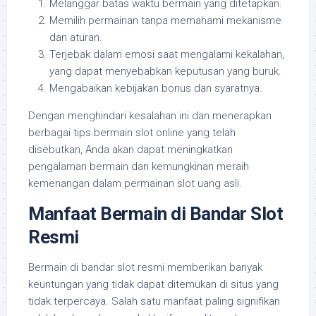
Melanggar batas waktu bermain yang ditetapkan.
Memilih permainan tanpa memahami mekanisme
dan aturan.
Terjebak dalam emosi saat mengalami kekalahan,
yang dapat menyebabkan keputusan yang buruk.
Mengabaikan kebijakan bonus dan syaratnya.
Dengan menghindari kesalahan ini dan menerapkan
berbagai
tips bermain slot online
yang telah
disebutkan, Anda akan dapat meningkatkan
pengalaman bermain dan kemungkinan meraih
kemenangan dalam permainan slot uang asli.
Manfaat Bermain di Bandar Slot
Resmi
Bermain di bandar slot resmi memberikan banyak
keuntungan yang tidak dapat ditemukan di situs yang
tidak terpercaya. Salah satu manfaat paling signifikan