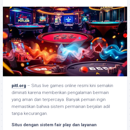
pitl.org
–
Situs live games online resmi kini semakin
diminati karena memberikan pengalaman bermain
yang aman dan terpercaya. Banyak pemain ingin
memastikan bahwa sistem permainan berjalan adil
tanpa kecurangan.
Situs dengan sistem fair play dan layanan