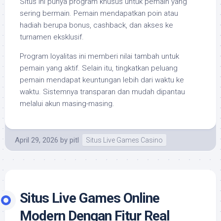
Situs ini punya program khusus untuk pemain yang
sering bermain. Pemain mendapatkan poin atau
hadiah berupa bonus, cashback, dan akses ke
turnamen eksklusif.
Program loyalitas ini memberi nilai tambah untuk
pemain yang aktif. Selain itu, tingkatkan peluang
pemain mendapat keuntungan lebih dari waktu ke
waktu. Sistemnya transparan dan mudah dipantau
melalui akun masing-masing.
April 29, 2026
by
pitl
Situs Live Games Casino
Situs Live Games Online
Modern Dengan Fitur Real