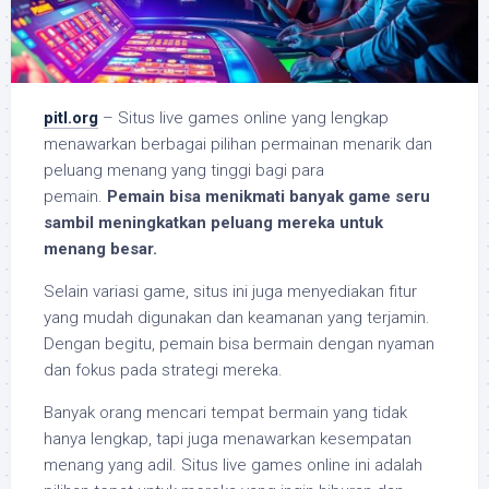
pitl.org
–
Situs live games online yang lengkap
menawarkan berbagai pilihan permainan menarik dan
peluang menang yang tinggi bagi para
pemain.
Pemain bisa menikmati banyak game seru
sambil meningkatkan peluang mereka untuk
menang besar.
Selain variasi game, situs ini juga menyediakan fitur
yang mudah digunakan dan keamanan yang terjamin.
Dengan begitu, pemain bisa bermain dengan nyaman
dan fokus pada strategi mereka.
Banyak orang mencari tempat bermain yang tidak
hanya lengkap, tapi juga menawarkan kesempatan
menang yang adil. Situs live games online ini adalah