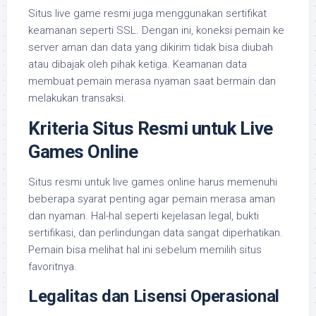
Situs live game resmi juga menggunakan sertifikat
keamanan seperti SSL. Dengan ini, koneksi pemain ke
server aman dan data yang dikirim tidak bisa diubah
atau dibajak oleh pihak ketiga. Keamanan data
membuat pemain merasa nyaman saat bermain dan
melakukan transaksi.
Kriteria Situs Resmi untuk Live
Games Online
Situs resmi untuk live games online harus memenuhi
beberapa syarat penting agar pemain merasa aman
dan nyaman. Hal-hal seperti kejelasan legal, bukti
sertifikasi, dan perlindungan data sangat diperhatikan.
Pemain bisa melihat hal ini sebelum memilih situs
favoritnya.
Legalitas dan Lisensi Operasional