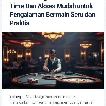
Time Dan Akses Mudah untuk
Pengalaman Bermain Seru dan
Praktis
pitl.org
–
Situs live games online modern
menawarkan fitur real time yang membuat permainan