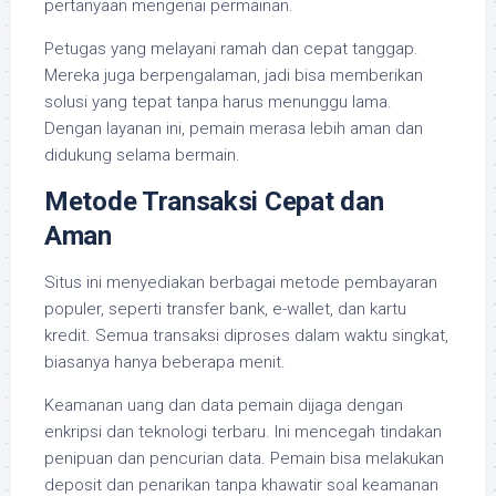
pertanyaan mengenai permainan.
Petugas yang melayani ramah dan cepat tanggap.
Mereka juga berpengalaman, jadi bisa memberikan
solusi yang tepat tanpa harus menunggu lama.
Dengan layanan ini, pemain merasa lebih aman dan
didukung selama bermain.
Metode Transaksi Cepat dan
Aman
Situs ini menyediakan berbagai metode pembayaran
populer, seperti transfer bank, e-wallet, dan kartu
kredit. Semua transaksi diproses dalam waktu singkat,
biasanya hanya beberapa menit.
Keamanan uang dan data pemain dijaga dengan
enkripsi dan teknologi terbaru. Ini mencegah tindakan
penipuan dan pencurian data. Pemain bisa melakukan
deposit dan penarikan tanpa khawatir soal keamanan