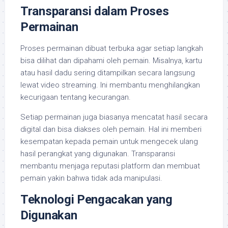
Transparansi dalam Proses
Permainan
Proses permainan dibuat terbuka agar setiap langkah
bisa dilihat dan dipahami oleh pemain. Misalnya, kartu
atau hasil dadu sering ditampilkan secara langsung
lewat video streaming. Ini membantu menghilangkan
kecurigaan tentang kecurangan.
Setiap permainan juga biasanya mencatat hasil secara
digital dan bisa diakses oleh pemain. Hal ini memberi
kesempatan kepada pemain untuk mengecek ulang
hasil perangkat yang digunakan. Transparansi
membantu menjaga reputasi platform dan membuat
pemain yakin bahwa tidak ada manipulasi.
Teknologi Pengacakan yang
Digunakan