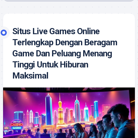
Situs Live Games Online
Terlengkap Dengan Beragam
Game Dan Peluang Menang
Tinggi Untuk Hiburan
Maksimal