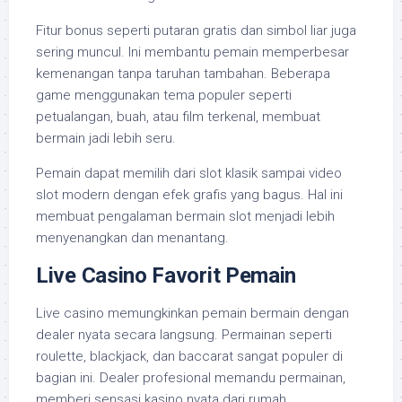
Fitur bonus seperti putaran gratis dan simbol liar juga
sering muncul. Ini membantu pemain memperbesar
kemenangan tanpa taruhan tambahan. Beberapa
game menggunakan tema populer seperti
petualangan, buah, atau film terkenal, membuat
bermain jadi lebih seru.
Pemain dapat memilih dari slot klasik sampai video
slot modern dengan efek grafis yang bagus. Hal ini
membuat pengalaman bermain slot menjadi lebih
menyenangkan dan menantang.
Live Casino Favorit Pemain
Live casino memungkinkan pemain bermain dengan
dealer nyata secara langsung. Permainan seperti
roulette, blackjack, dan baccarat sangat populer di
bagian ini. Dealer profesional memandu permainan,
memberi sensasi kasino nyata dari rumah.