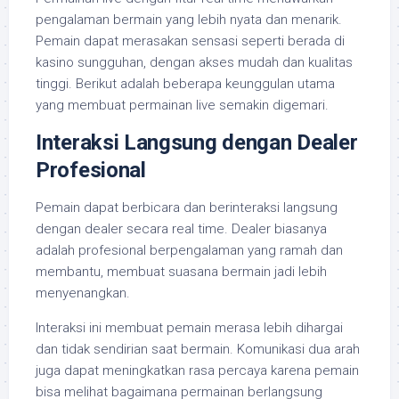
pengalaman bermain yang lebih nyata dan menarik.
Pemain dapat merasakan sensasi seperti berada di
kasino sungguhan, dengan akses mudah dan kualitas
tinggi. Berikut adalah beberapa keunggulan utama
yang membuat permainan live semakin digemari.
Interaksi Langsung dengan Dealer
Profesional
Pemain dapat berbicara dan berinteraksi langsung
dengan dealer secara real time. Dealer biasanya
adalah profesional berpengalaman yang ramah dan
membantu, membuat suasana bermain jadi lebih
menyenangkan.
Interaksi ini membuat pemain merasa lebih dihargai
dan tidak sendirian saat bermain. Komunikasi dua arah
juga dapat meningkatkan rasa percaya karena pemain
bisa melihat bagaimana permainan berlangsung