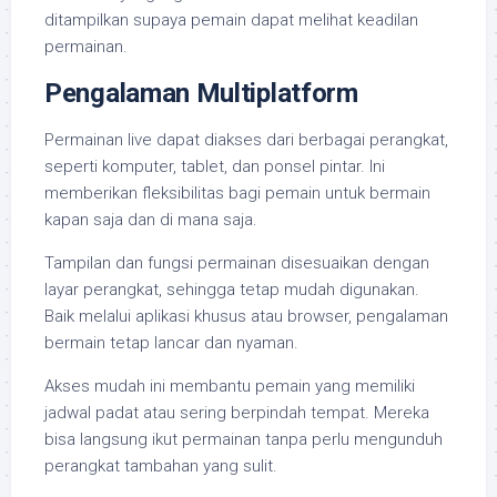
ditampilkan supaya pemain dapat melihat keadilan
permainan.
Pengalaman Multiplatform
Permainan live dapat diakses dari berbagai perangkat,
seperti komputer, tablet, dan ponsel pintar. Ini
memberikan fleksibilitas bagi pemain untuk bermain
kapan saja dan di mana saja.
Tampilan dan fungsi permainan disesuaikan dengan
layar perangkat, sehingga tetap mudah digunakan.
Baik melalui aplikasi khusus atau browser, pengalaman
bermain tetap lancar dan nyaman.
Akses mudah ini membantu pemain yang memiliki
jadwal padat atau sering berpindah tempat. Mereka
bisa langsung ikut permainan tanpa perlu mengunduh
perangkat tambahan yang sulit.