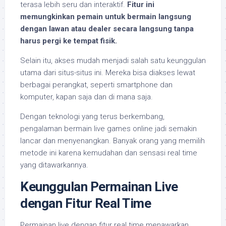
terasa lebih seru dan interaktif.
Fitur ini
memungkinkan pemain untuk bermain langsung
dengan lawan atau dealer secara langsung tanpa
harus pergi ke tempat fisik.
Selain itu, akses mudah menjadi salah satu keunggulan
utama dari situs-situs ini. Mereka bisa diakses lewat
berbagai perangkat, seperti smartphone dan
komputer, kapan saja dan di mana saja.
Dengan teknologi yang terus berkembang,
pengalaman bermain live games online jadi semakin
lancar dan menyenangkan. Banyak orang yang memilih
metode ini karena kemudahan dan sensasi real time
yang ditawarkannya.
Keunggulan Permainan Live
dengan Fitur Real Time
Permainan live dengan fitur real time menawarkan