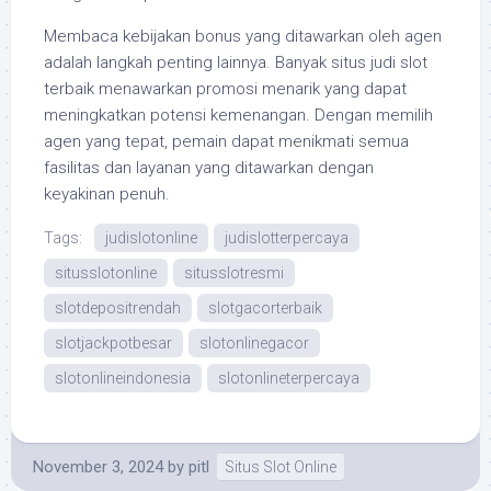
Membaca kebijakan bonus yang ditawarkan oleh agen
adalah langkah penting lainnya. Banyak
situs judi slot
terbaik
menawarkan promosi menarik yang dapat
meningkatkan potensi kemenangan. Dengan memilih
agen yang tepat, pemain dapat menikmati semua
fasilitas dan layanan yang ditawarkan dengan
keyakinan penuh.
Tags:
judislotonline
judislotterpercaya
situsslotonline
situsslotresmi
slotdepositrendah
slotgacorterbaik
slotjackpotbesar
slotonlinegacor
slotonlineindonesia
slotonlineterpercaya
November 3, 2024
by
pitl
Situs Slot Online