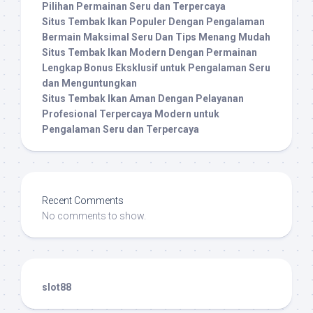
Pilihan Permainan Seru dan Terpercaya
Situs Tembak Ikan Populer Dengan Pengalaman
Bermain Maksimal Seru Dan Tips Menang Mudah
Situs Tembak Ikan Modern Dengan Permainan
Lengkap Bonus Eksklusif untuk Pengalaman Seru
dan Menguntungkan
Situs Tembak Ikan Aman Dengan Pelayanan
Profesional Terpercaya Modern untuk
Pengalaman Seru dan Terpercaya
Recent Comments
No comments to show.
slot88