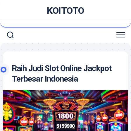
Skip
KOITOTO
to
content
Raih Judi Slot Online Jackpot
Terbesar Indonesia