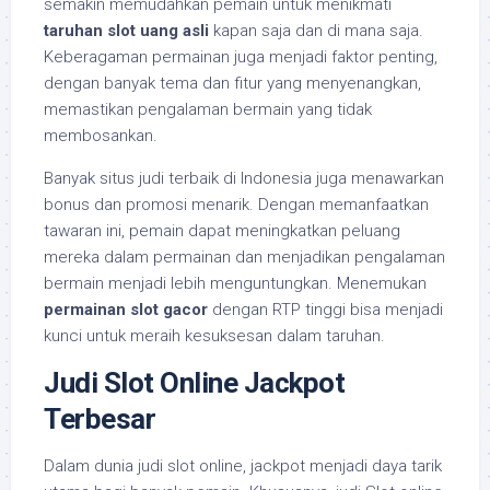
semakin memudahkan pemain untuk menikmati
taruhan slot uang asli
kapan saja dan di mana saja.
Keberagaman permainan juga menjadi faktor penting,
dengan banyak tema dan fitur yang menyenangkan,
memastikan pengalaman bermain yang tidak
membosankan.
Banyak situs judi terbaik di Indonesia juga menawarkan
bonus dan promosi menarik. Dengan memanfaatkan
tawaran ini, pemain dapat meningkatkan peluang
mereka dalam permainan dan menjadikan pengalaman
bermain menjadi lebih menguntungkan. Menemukan
permainan slot gacor
dengan RTP tinggi bisa menjadi
kunci untuk meraih kesuksesan dalam taruhan.
Judi Slot Online Jackpot
Terbesar
Dalam dunia judi slot online, jackpot menjadi daya tarik