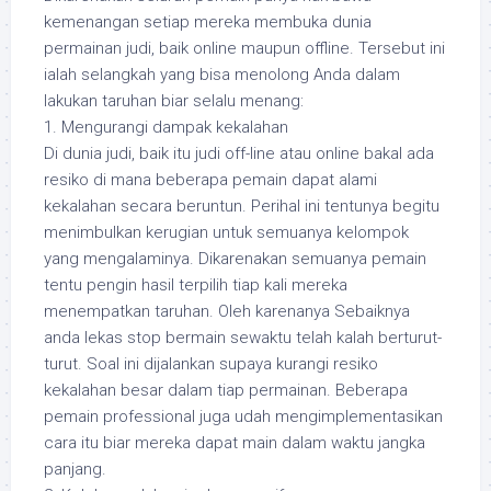
kemenangan setiap mereka membuka dunia
permainan judi, baik online maupun offline. Tersebut ini
ialah selangkah yang bisa menolong Anda dalam
lakukan taruhan biar selalu menang:
1. Mengurangi dampak kekalahan
Di dunia judi, baik itu judi off-line atau online bakal ada
resiko di mana beberapa pemain dapat alami
kekalahan secara beruntun. Perihal ini tentunya begitu
menimbulkan kerugian untuk semuanya kelompok
yang mengalaminya. Dikarenakan semuanya pemain
tentu pengin hasil terpilih tiap kali mereka
menempatkan taruhan. Oleh karenanya Sebaiknya
anda lekas stop bermain sewaktu telah kalah berturut-
turut. Soal ini dijalankan supaya kurangi resiko
kekalahan besar dalam tiap permainan. Beberapa
pemain professional juga udah mengimplementasikan
cara itu biar mereka dapat main dalam waktu jangka
panjang.