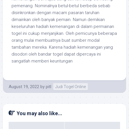
pemenang. Nominalnya betul-betul berbeda sebab
disinkronkan dengan macam pasaran taruhan
dimainkan oleh banyak pemain. Namun demikian
keseluruhan hadiah kemenangan di dalam permainan
togel ini cukup menjanjikan. Oleh pemicunya beberapa
orang mulai membuatnya buat sumber modal
tambahan mereka. Karena hadiah kemenangan yang
disodori oleh bandar togel dapat dipercaya ini
sangatlah memberi keuntungan
August 19, 2022
by
pitl
Judi Togel Online
You may also like...