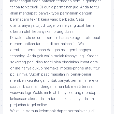
kesenangan tiada batasan terhadap semua golongan
tanpa terkecuali. Di dunia permainan judi Anda tentu
akan mendapati banyak type permainan dengan
bermacam teknik kerja yang berbeda. Satu
diantaranya yaitu judi togel online yang udah lama
dikenali oleh kebanyakan orang dunia.
Di waktu lalu seluruh pemain harus ke agen toto buat
menempatkan taruhan di permainan ini. Walau
demikian bersamaan dengan mengembangnya
tehnologi Anda gak wajib melakukannya lagi. Karena
sekarang perjudian togel bisa dimainkan lewat cara
online hanya cukup memakai mobile-phone atau fitur
pc lainnya. Sudah pasti masalah ini benar-benar
memberi keuntungan untuk banyak pemain, mereka
saat ini bisa main dengan aman tak mesti terasa
waswas lagi. Waktu ini telah banyak orang mendapat
keluasaan akses dalam taruhan khususnya dalam
perjudian togel online.
Waktu ini semua kelompok dapat permainkan judi