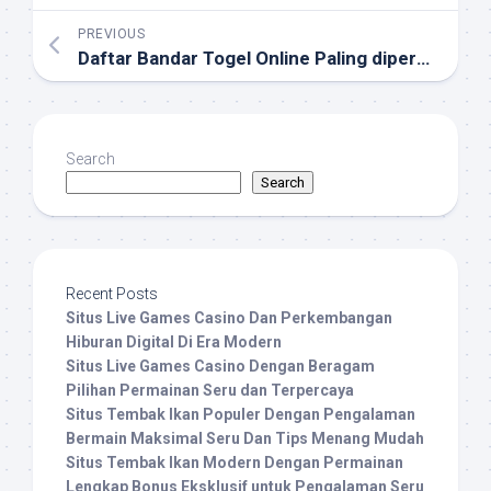
PREVIOUS
Daftar Bandar Togel Online Paling dipercaya Toto Macau 100 Perak Jatisampurna
Search
Search
Recent Posts
Situs Live Games Casino Dan Perkembangan
Hiburan Digital Di Era Modern
Situs Live Games Casino Dengan Beragam
Pilihan Permainan Seru dan Terpercaya
Situs Tembak Ikan Populer Dengan Pengalaman
Bermain Maksimal Seru Dan Tips Menang Mudah
Situs Tembak Ikan Modern Dengan Permainan
Lengkap Bonus Eksklusif untuk Pengalaman Seru