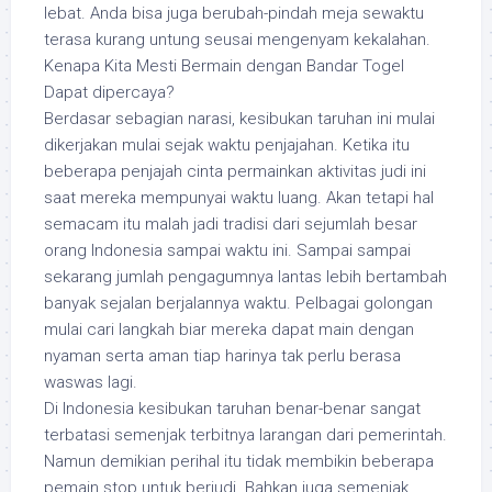
lebat. Anda bisa juga berubah-pindah meja sewaktu
terasa kurang untung seusai mengenyam kekalahan.
Kenapa Kita Mesti Bermain dengan Bandar Togel
Dapat dipercaya?
Berdasar sebagian narasi, kesibukan taruhan ini mulai
dikerjakan mulai sejak waktu penjajahan. Ketika itu
beberapa penjajah cinta permainkan aktivitas judi ini
saat mereka mempunyai waktu luang. Akan tetapi hal
semacam itu malah jadi tradisi dari sejumlah besar
orang Indonesia sampai waktu ini. Sampai sampai
sekarang jumlah pengagumnya lantas lebih bertambah
banyak sejalan berjalannya waktu. Pelbagai golongan
mulai cari langkah biar mereka dapat main dengan
nyaman serta aman tiap harinya tak perlu berasa
waswas lagi.
Di Indonesia kesibukan taruhan benar-benar sangat
terbatasi semenjak terbitnya larangan dari pemerintah.
Namun demikian perihal itu tidak membikin beberapa
pemain stop untuk berjudi. Bahkan juga semenjak