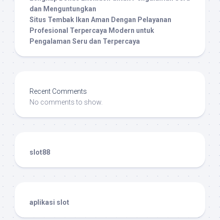
dan Menguntungkan
Situs Tembak Ikan Aman Dengan Pelayanan
Profesional Terpercaya Modern untuk
Pengalaman Seru dan Terpercaya
Recent Comments
No comments to show.
slot88
aplikasi slot