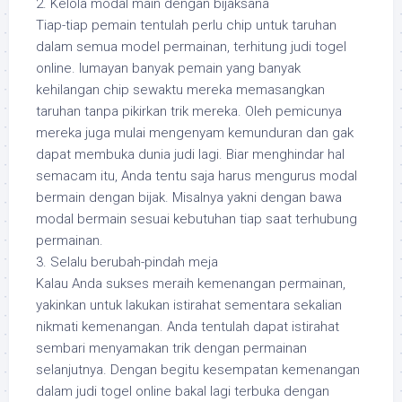
2. Kelola modal main dengan bijaksana
Tiap-tiap pemain tentulah perlu chip untuk taruhan
dalam semua model permainan, terhitung judi togel
online. lumayan banyak pemain yang banyak
kehilangan chip sewaktu mereka memasangkan
taruhan tanpa pikirkan trik mereka. Oleh pemicunya
mereka juga mulai mengenyam kemunduran dan gak
dapat membuka dunia judi lagi. Biar menghindar hal
semacam itu, Anda tentu saja harus mengurus modal
bermain dengan bijak. Misalnya yakni dengan bawa
modal bermain sesuai kebutuhan tiap saat terhubung
permainan.
3. Selalu berubah-pindah meja
Kalau Anda sukses meraih kemenangan permainan,
yakinkan untuk lakukan istirahat sementara sekalian
nikmati kemenangan. Anda tentulah dapat istirahat
sembari menyamakan trik dengan permainan
selanjutnya. Dengan begitu kesempatan kemenangan
dalam judi togel online bakal lagi terbuka dengan