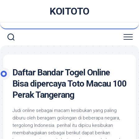
Skip
KOITOTO
to
content
Daftar Bandar Togel Online
Bisa dipercaya Toto Macau 100
Perak Tangerang
Judi online sebagai macam kesibukan yang paling
diburu oleh beragam golongan di beberapa negara,
tergolong Indonesia. perihal itu dipicu kesibukan
membahagiakan sebagai berikut dapat berikan