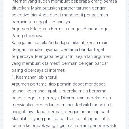
internet yang sudah membuat beberapa orang berasa
dirugikan. Maka putuskan partner taruhan dengan
selective biar Anda dapat mendapati pengalaman
bermain terunggul tiap harinya.
Argumen Kita Harus Bermain dengan Bandar Togel
Paling dipercaya
Kami jamin apabila Anda dapat nikmati kesan main
dengan semakin nyaman bersama bandar togel
terpercaya. Mengapa begitu? Ini sejumlah argumen
yang membuat kita mesti bermain dengan bandar
paling dipercaya di internet:
1. Keamanan lebih teruji
Argumen pertama, tiap pemain dapat mendapat
agunan keamanan apabila mereka main bersama
bandar togel terpercaya. Dikarenakan mereka telah
menyiapkan prosedur keamanan terbaik biar seluruh
anggotanya dapat bermain dengan aman tiap saat.
Masalah ini yang pasti dapat beri keuntungan untuk
semua kelompok yang ingin main dalam periode waktu