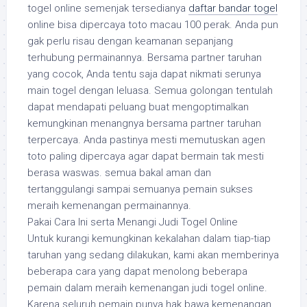
togel online semenjak tersedianya
daftar bandar togel
online bisa dipercaya toto macau 100 perak. Anda pun
gak perlu risau dengan keamanan sepanjang
terhubung permainannya. Bersama partner taruhan
yang cocok, Anda tentu saja dapat nikmati serunya
main togel dengan leluasa. Semua golongan tentulah
dapat mendapati peluang buat mengoptimalkan
kemungkinan menangnya bersama partner taruhan
terpercaya. Anda pastinya mesti memutuskan agen
toto paling dipercaya agar dapat bermain tak mesti
berasa waswas. semua bakal aman dan
tertanggulangi sampai semuanya pemain sukses
meraih kemenangan permainannya.
Pakai Cara Ini serta Menangi Judi Togel Online
Untuk kurangi kemungkinan kekalahan dalam tiap-tiap
taruhan yang sedang dilakukan, kami akan memberinya
beberapa cara yang dapat menolong beberapa
pemain dalam meraih kemenangan judi togel online.
Karena seluruh pemain punya hak bawa kemenangan