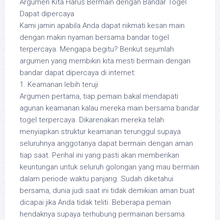
Argumen Kita Harus Bermain dengan Bandar Togel
Dapat dipercaya
Kami jamin apabila Anda dapat nikmati kesan main
dengan makin nyaman bersama bandar togel
terpercaya. Mengapa begitu? Berikut sejumlah
argumen yang membikin kita mesti bermain dengan
bandar dapat dipercaya di internet:
1. Keamanan lebih teruji
Argumen pertama, tiap pemain bakal mendapati
agunan keamanan kalau mereka main bersama bandar
togel terpercaya. Dikarenakan mereka telah
menyiapkan struktur keamanan terunggul supaya
seluruhnya anggotanya dapat bermain dengan aman
tiap saat. Perihal ini yang pasti akan memberikan
keuntungan untuk seluruh golongan yang mau bermain
dalam periode waktu panjang. Sudah diketahui
bersama, dunia judi saat ini tidak demikian aman buat
dicapai jika Anda tidak teliti. Beberapa pemain
hendaknya supaya terhubung permainan bersama