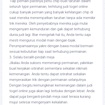
Tiap pemain pastinya perlu chip buat taruhan dalam
seluruh type permainan, terhitung judi togel online.
cukup banyak pemain yang banyak kehilangan chip di
saat mereka menempatkan taruhan tanpa ada memikir
trik mereka. Oleh penyebabnya mereka juga mulai
mengenyam kemunduran dan gak dapat terhubung
dunia judi lagi. Biar mengelak hal itu, Anda tentu saja
mesti mengurus modal main dengan bijak.
Perumpamaannya yakni dengan bawa modal bermain
sesuai kebutuhan tiap saat terhubung permainan.
3. Selalu beralih-pindah meja
Jikalau Anda sukses memenangi permainan, yakinkan
buat kerjakan istirahat sementara sekalian nikmati
kemenangan. Anda tentu dapat istirahat sekalian
menyerasikan trik dengan permainan selanjutnya.
Dengan begitu kemungkinan kemenangan dalam judi
togel online juga akan lagi terbuka dengan lebat. Anda
dapat juga berganti-pindah meja saat terasa kurang
mujur selesai mengenyam kekalahan.