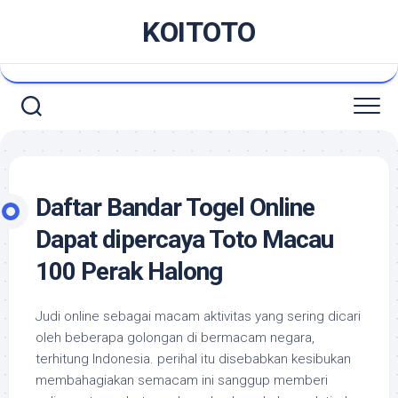
Skip
KOITOTO
to
content
Daftar Bandar Togel Online
Dapat dipercaya Toto Macau
100 Perak Halong
Judi online sebagai macam aktivitas yang sering dicari
oleh beberapa golongan di bermacam negara,
terhitung Indonesia. perihal itu disebabkan kesibukan
membahagiakan semacam ini sanggup memberi