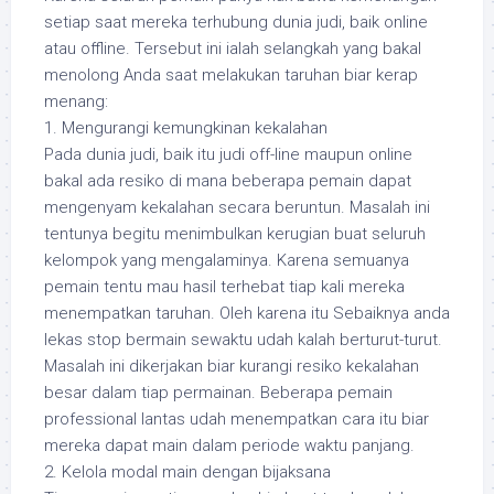
setiap saat mereka terhubung dunia judi, baik online
atau offline. Tersebut ini ialah selangkah yang bakal
menolong Anda saat melakukan taruhan biar kerap
menang:
1. Mengurangi kemungkinan kekalahan
Pada dunia judi, baik itu judi off-line maupun online
bakal ada resiko di mana beberapa pemain dapat
mengenyam kekalahan secara beruntun. Masalah ini
tentunya begitu menimbulkan kerugian buat seluruh
kelompok yang mengalaminya. Karena semuanya
pemain tentu mau hasil terhebat tiap kali mereka
menempatkan taruhan. Oleh karena itu Sebaiknya anda
lekas stop bermain sewaktu udah kalah berturut-turut.
Masalah ini dikerjakan biar kurangi resiko kekalahan
besar dalam tiap permainan. Beberapa pemain
professional lantas udah menempatkan cara itu biar
mereka dapat main dalam periode waktu panjang.
2. Kelola modal main dengan bijaksana