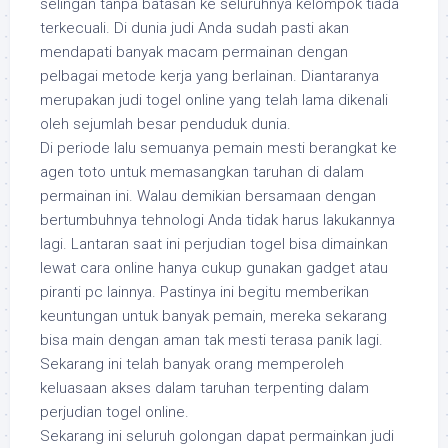
selingan tanpa batasan ke seluruhnya kelompok tiada
terkecuali. Di dunia judi Anda sudah pasti akan
mendapati banyak macam permainan dengan
pelbagai metode kerja yang berlainan. Diantaranya
merupakan judi togel online yang telah lama dikenali
oleh sejumlah besar penduduk dunia.
Di periode lalu semuanya pemain mesti berangkat ke
agen toto untuk memasangkan taruhan di dalam
permainan ini. Walau demikian bersamaan dengan
bertumbuhnya tehnologi Anda tidak harus lakukannya
lagi. Lantaran saat ini perjudian togel bisa dimainkan
lewat cara online hanya cukup gunakan gadget atau
piranti pc lainnya. Pastinya ini begitu memberikan
keuntungan untuk banyak pemain, mereka sekarang
bisa main dengan aman tak mesti terasa panik lagi.
Sekarang ini telah banyak orang memperoleh
keluasaan akses dalam taruhan terpenting dalam
perjudian togel online.
Sekarang ini seluruh golongan dapat permainkan judi