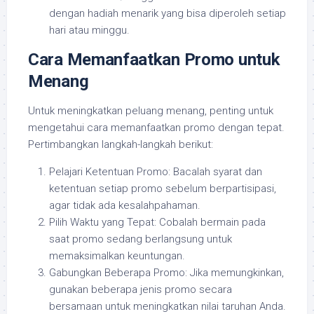
dengan hadiah menarik yang bisa diperoleh setiap
hari atau minggu.
Cara Memanfaatkan Promo untuk
Menang
Untuk meningkatkan peluang menang, penting untuk
mengetahui
cara memanfaatkan promo
dengan tepat.
Pertimbangkan langkah-langkah berikut:
Pelajari Ketentuan Promo: Bacalah syarat dan
ketentuan setiap promo sebelum berpartisipasi,
agar tidak ada kesalahpahaman.
Pilih Waktu yang Tepat: Cobalah bermain pada
saat promo sedang berlangsung untuk
memaksimalkan keuntungan.
Gabungkan Beberapa Promo: Jika memungkinkan,
gunakan beberapa jenis promo secara
bersamaan untuk meningkatkan nilai taruhan Anda.