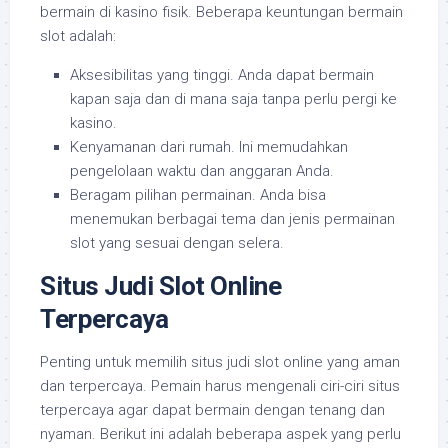
bermain di kasino fisik. Beberapa
keuntungan bermain
slot
adalah:
Aksesibilitas yang tinggi. Anda dapat bermain
kapan saja dan di mana saja tanpa perlu pergi ke
kasino.
Kenyamanan dari rumah. Ini memudahkan
pengelolaan waktu dan anggaran Anda.
Beragam pilihan permainan. Anda bisa
menemukan berbagai tema dan jenis permainan
slot yang sesuai dengan selera.
Situs Judi Slot Online
Terpercaya
Penting untuk memilih situs judi slot online yang aman
dan terpercaya. Pemain harus mengenali
ciri-ciri situs
terpercaya
agar dapat bermain dengan tenang dan
nyaman. Berikut ini adalah beberapa aspek yang perlu