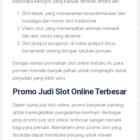
Beberapa kategori yang banyak diminati antara lain:
Slot klasik, yang menawarkan kesederhanaan dan
nostalgia dari mesin slot tradisional.
Video slot, yang menampilkan animasi menarik
dan alur cerita yang dinamis.
Slot jackpot progresif, di mana jackpot terus
bertambah seiring dengan taruhan pemain.
Dengan variasi
permainan slot online terbaru
ini, para
pemain memiliki banyak pilihan untuk menjelajahi dunia
perjudian yang lebih seru.
Promo Judi Slot Online Terbesar
Dalam dunia judi slot online, promo berperan penting
untuk meningkatkan pengalaman bermain. Berbagai
jenis
promo judi slot online terbesar
sangat menarik
bagi para pemain. Memahami
jenis promo slot
yang
tersedia dapat membuka peluang untuk meraih