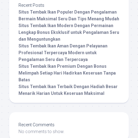
Recent Posts
Situs Tembak Ikan Populer Dengan Pengalaman
Bermain Maksimal Seru Dan Tips Menang Mudah
Situs Tembak Ikan Modern Dengan Permainan
Lengkap Bonus Eksklusif untuk Pengalaman Seru
dan Menguntungkan
Situs Tembak Ikan Aman Dengan Pelayanan
Profesional Terpercaya Modern untuk
Pengalaman Seru dan Terpercaya
Situs Tembak Ikan Premium Dengan Bonus
Melimpah Setiap Hari Hadirkan Keseruan Tanpa
Batas
Situs Tembak Ikan Terbaik Dengan Hadiah Besar
Menarik Harian Untuk Keseruan Maksimal
Recent Comments
No comments to show.