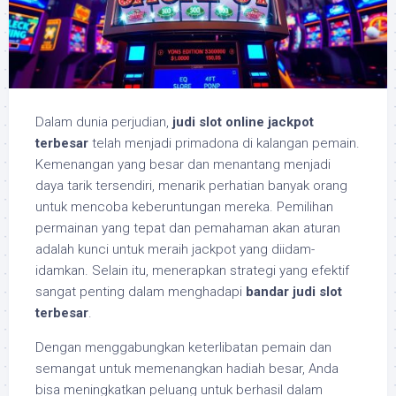
Dalam dunia perjudian,
judi slot online jackpot
terbesar
telah menjadi primadona di kalangan pemain.
Kemenangan yang besar dan menantang menjadi
daya tarik tersendiri, menarik perhatian banyak orang
untuk mencoba keberuntungan mereka. Pemilihan
permainan yang tepat dan pemahaman akan aturan
adalah kunci untuk meraih jackpot yang diidam-
idamkan. Selain itu, menerapkan strategi yang efektif
sangat penting dalam menghadapi
bandar judi slot
terbesar
.
Dengan menggabungkan keterlibatan pemain dan
semangat untuk memenangkan hadiah besar, Anda
bisa meningkatkan peluang untuk berhasil dalam