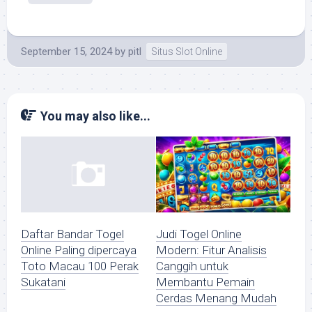
September 15, 2024
by
pitl
Situs Slot Online
You may also like...
Judi Togel Online
Daftar Bandar Togel
Modern: Fitur Analisis
Online Paling dipercaya
Canggih untuk
Toto Macau 100 Perak
Membantu Pemain
Sukatani
Cerdas Menang Mudah