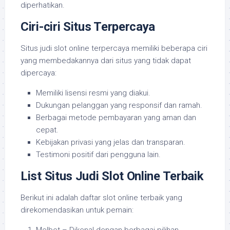
diperhatikan.
Ciri-ciri Situs Terpercaya
Situs judi slot online terpercaya
memiliki beberapa ciri
yang membedakannya dari situs yang tidak dapat
dipercaya:
Memiliki lisensi resmi yang diakui.
Dukungan pelanggan yang responsif dan ramah.
Berbagai metode pembayaran yang aman dan
cepat.
Kebijakan privasi yang jelas dan transparan.
Testimoni positif dari pengguna lain.
List Situs Judi Slot Online Terbaik
Berikut ini adalah
daftar slot online terbaik
yang
direkomendasikan untuk pemain: