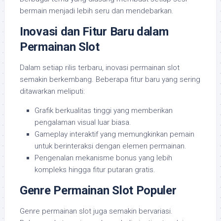
bermain menjadi lebih seru dan mendebarkan.
Inovasi dan Fitur Baru dalam
Permainan Slot
Dalam setiap rilis terbaru,
inovasi permainan slot
semakin berkembang. Beberapa fitur baru yang sering
ditawarkan meliputi:
Grafik berkualitas tinggi yang memberikan
pengalaman visual luar biasa.
Gameplay interaktif yang memungkinkan pemain
untuk berinteraksi dengan elemen permainan.
Pengenalan mekanisme bonus yang lebih
kompleks hingga fitur putaran gratis.
Genre Permainan Slot Populer
Genre permainan slot
juga semakin bervariasi.