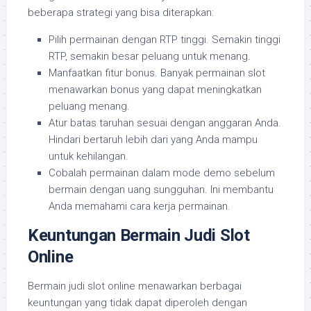
beberapa strategi yang bisa diterapkan:
Pilih permainan dengan RTP tinggi. Semakin tinggi
RTP, semakin besar peluang untuk menang.
Manfaatkan fitur bonus. Banyak permainan slot
menawarkan bonus yang dapat meningkatkan
peluang menang.
Atur batas taruhan sesuai dengan anggaran Anda.
Hindari bertaruh lebih dari yang Anda mampu
untuk kehilangan.
Cobalah permainan dalam mode demo sebelum
bermain dengan uang sungguhan. Ini membantu
Anda memahami cara kerja permainan.
Keuntungan Bermain Judi Slot
Online
Bermain judi slot online menawarkan berbagai
keuntungan yang tidak dapat diperoleh dengan