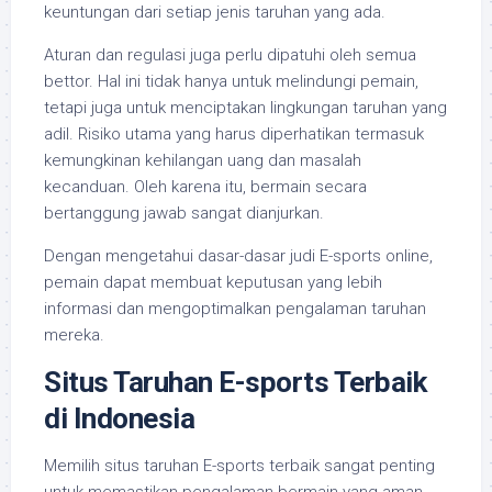
keuntungan dari setiap jenis taruhan yang ada.
Aturan dan regulasi juga perlu dipatuhi oleh semua
bettor. Hal ini tidak hanya untuk melindungi pemain,
tetapi juga untuk menciptakan lingkungan taruhan yang
adil. Risiko utama yang harus diperhatikan termasuk
kemungkinan kehilangan uang dan masalah
kecanduan. Oleh karena itu, bermain secara
bertanggung jawab sangat dianjurkan.
Dengan mengetahui dasar-dasar judi E-sports online,
pemain dapat membuat keputusan yang lebih
informasi dan mengoptimalkan pengalaman taruhan
mereka.
Situs Taruhan E-sports Terbaik
di Indonesia
Memilih
situs taruhan E-sports terbaik
sangat penting