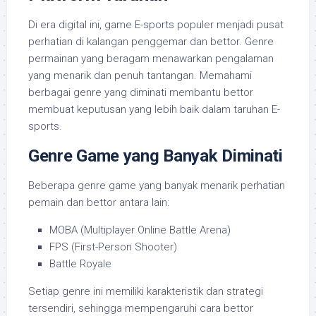
Di era digital ini,
game E-sports populer
menjadi pusat
perhatian di kalangan penggemar dan bettor. Genre
permainan yang beragam menawarkan pengalaman
yang menarik dan penuh tantangan. Memahami
berbagai genre yang diminati membantu bettor
membuat keputusan yang lebih baik dalam taruhan E-
sports.
Genre Game yang Banyak Diminati
Beberapa genre game yang banyak menarik perhatian
pemain dan bettor antara lain:
MOBA (Multiplayer Online Battle Arena)
FPS (First-Person Shooter)
Battle Royale
Setiap genre ini memiliki karakteristik dan strategi
tersendiri, sehingga mempengaruhi cara bettor