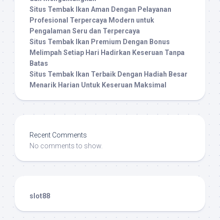
Situs Tembak Ikan Aman Dengan Pelayanan
Profesional Terpercaya Modern untuk
Pengalaman Seru dan Terpercaya
Situs Tembak Ikan Premium Dengan Bonus
Melimpah Setiap Hari Hadirkan Keseruan Tanpa
Batas
Situs Tembak Ikan Terbaik Dengan Hadiah Besar
Menarik Harian Untuk Keseruan Maksimal
Recent Comments
No comments to show.
slot88