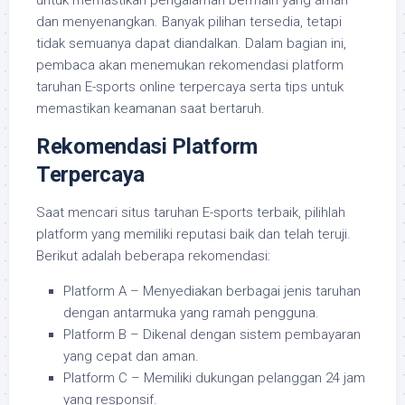
untuk memastikan pengalaman bermain yang aman
dan menyenangkan. Banyak pilihan tersedia, tetapi
tidak semuanya dapat diandalkan. Dalam bagian ini,
pembaca akan menemukan rekomendasi
platform
taruhan E-sports online terpercaya
serta tips untuk
memastikan keamanan saat bertaruh.
Rekomendasi Platform
Terpercaya
Saat mencari
situs taruhan E-sports terbaik
, pilihlah
platform yang memiliki reputasi baik dan telah teruji.
Berikut adalah beberapa rekomendasi:
Platform A – Menyediakan berbagai jenis taruhan
dengan antarmuka yang ramah pengguna.
Platform B – Dikenal dengan sistem pembayaran
yang cepat dan aman.
Platform C – Memiliki dukungan pelanggan 24 jam
yang responsif.