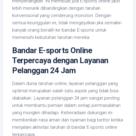
menyenangkan. Ini membuat
judi E-sports online
jauh
lebih menarik dibandingkan dengan taruhan
konvensional yang cenderung monoton. Dengan
semua keunggulan ini, tidak mengejutkan jika semakin
banyak orang beralih ke bandar E-sports untuk
memenuhi kebutuhan taruhan mereka.
Bandar E-sports Online
Terpercaya dengan Layanan
Pelanggan 24 Jam
Dalam dunia taruhan online, layanan pelanggan yang
optimal merupakan salah satu aspek yang tidak bisa
diabaikan.
Layanan pelanggan 24 jam
sangat penting
untuk membantu pemain dalam setiap permasalahan
yang mungkin dihadapi. Keberadaan dukungan ini
memberikan rasa aman dan nyaman bagi bettor ketika
menjalani aktivitas taruhan di
bandar E-sports online
terpercaya
.