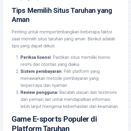
Tips Memilih Situs Taruhan yang
Aman
Penting untuk mempertimbangkan beberapa faktor
saat memilih situs taruhan yang aman. Berikut adalah
tips yang dapat diikuti:
Periksa lisensi:
Pastikan situs memiliki lisensi
resmi dari otoritas yang diakui.
Sistem pembayaran:
Pilih platform yang
menawarkan metode pembayaran yang
terpercaya dan nyaman.
Review pengguna:
Bacalah ulasan dan testimoni
dari pemain lain untuk mendapatkan informasi
lebih lanjut mengenai keberhasilan dan keamanan.
Game E-sports Populer di
Platform Taruhan