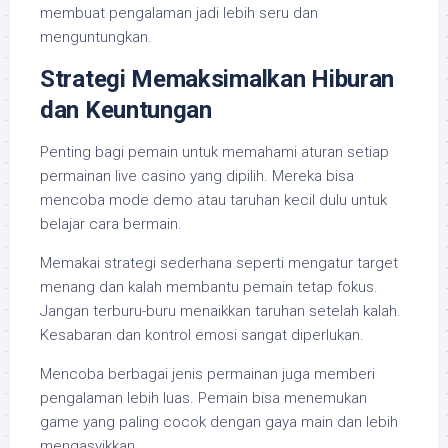
membuat pengalaman jadi lebih seru dan
menguntungkan.
Strategi Memaksimalkan Hiburan
dan Keuntungan
Penting bagi pemain untuk memahami aturan setiap
permainan live casino yang dipilih. Mereka bisa
mencoba mode demo atau taruhan kecil dulu untuk
belajar cara bermain.
Memakai strategi sederhana seperti mengatur target
menang dan kalah membantu pemain tetap fokus.
Jangan terburu-buru menaikkan taruhan setelah kalah.
Kesabaran dan kontrol emosi sangat diperlukan.
Mencoba berbagai jenis permainan juga memberi
pengalaman lebih luas. Pemain bisa menemukan
game yang paling cocok dengan gaya main dan lebih
mengasyikkan.