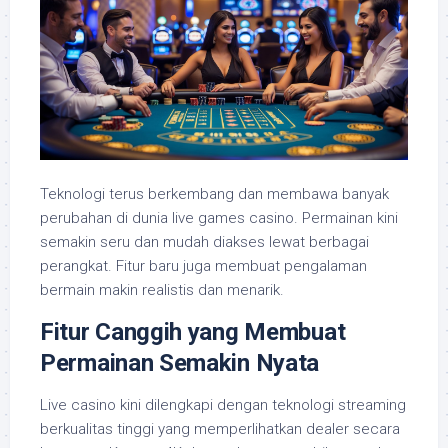
Teknologi terus berkembang dan membawa banyak
perubahan di dunia live games casino. Permainan kini
semakin seru dan mudah diakses lewat berbagai
perangkat. Fitur baru juga membuat pengalaman
bermain makin realistis dan menarik.
Fitur Canggih yang Membuat
Permainan Semakin Nyata
Live casino kini dilengkapi dengan teknologi streaming
berkualitas tinggi yang memperlihatkan dealer secara