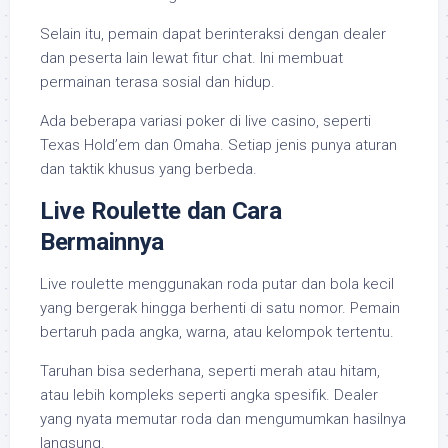
Selain itu, pemain dapat berinteraksi dengan dealer
dan peserta lain lewat fitur chat. Ini membuat
permainan terasa sosial dan hidup.
Ada beberapa variasi poker di live casino, seperti
Texas Hold’em dan Omaha. Setiap jenis punya aturan
dan taktik khusus yang berbeda.
Live Roulette dan Cara
Bermainnya
Live roulette menggunakan roda putar dan bola kecil
yang bergerak hingga berhenti di satu nomor. Pemain
bertaruh pada angka, warna, atau kelompok tertentu.
Taruhan bisa sederhana, seperti merah atau hitam,
atau lebih kompleks seperti angka spesifik. Dealer
yang nyata memutar roda dan mengumumkan hasilnya
langsung.