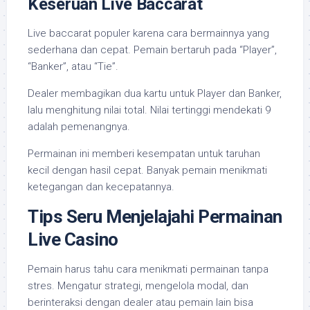
Keseruan Live Baccarat
Live baccarat populer karena cara bermainnya yang
sederhana dan cepat. Pemain bertaruh pada “Player”,
“Banker”, atau “Tie”.
Dealer membagikan dua kartu untuk Player dan Banker,
lalu menghitung nilai total. Nilai tertinggi mendekati 9
adalah pemenangnya.
Permainan ini memberi kesempatan untuk taruhan
kecil dengan hasil cepat. Banyak pemain menikmati
ketegangan dan kecepatannya.
Tips Seru Menjelajahi Permainan
Live Casino
Pemain harus tahu cara menikmati permainan tanpa
stres. Mengatur strategi, mengelola modal, dan
berinteraksi dengan dealer atau pemain lain bisa