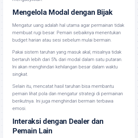
Mengelola Modal dengan Bijak
Mengatur uang adalah hal utama agar permainan tidak
membuat rugi besar. Pemain sebaiknya menentukan
budget harian atau sesi sebelum mulai bermain.
Pakai sistem taruhan yang masuk akal, misalnya tidak
bertaruh lebih dari 5% dari modal dalam satu putaran.
Ini akan menghindari kehilangan besar dalam waktu
singkat.
Selain itu, mencatat hasil taruhan bisa membantu
pemain lihat pola dan mengatur strategi di permainan
berikutnya. Ini juga menghindari bermain terbawa
emosi.
Interaksi dengan Dealer dan
Pemain Lain