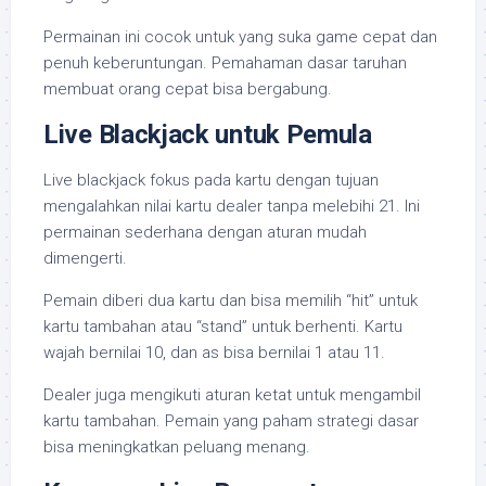
Permainan ini cocok untuk yang suka game cepat dan
penuh keberuntungan. Pemahaman dasar taruhan
membuat orang cepat bisa bergabung.
Live Blackjack untuk Pemula
Live blackjack fokus pada kartu dengan tujuan
mengalahkan nilai kartu dealer tanpa melebihi 21. Ini
permainan sederhana dengan aturan mudah
dimengerti.
Pemain diberi dua kartu dan bisa memilih “hit” untuk
kartu tambahan atau “stand” untuk berhenti. Kartu
wajah bernilai 10, dan as bisa bernilai 1 atau 11.
Dealer juga mengikuti aturan ketat untuk mengambil
kartu tambahan. Pemain yang paham strategi dasar
bisa meningkatkan peluang menang.