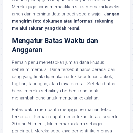
Mereka juga harus memastikan situs memakai koneksi
aman dan meminta data pribadi secara wajar.
Jangan
mengirim foto dokumen atau informasi rekening
melalui saluran yang tidak resmi.
Mengatur Batas Waktu dan
Anggaran
Pemain perlu menetapkan jumlah dana khusus
sebelum memulai. Dana tersebut harus berasal dari
uang yang tidak diperlukan untuk kebutuhan pokok,
tagihan, tabungan, atau biaya darurat. Setelah batas
habis, mereka sebaiknya berhenti dan tidak
menambah dana untuk mengejar kekalahan.
Batas waktu membantu menjaga permainan tetap
terkendali. Pemain dapat menentukan durasi, seperti
30 atau 60 menit, lalu memakai alarm sebagai
pengingat. Mereka sebaiknya berhenti jika merasa