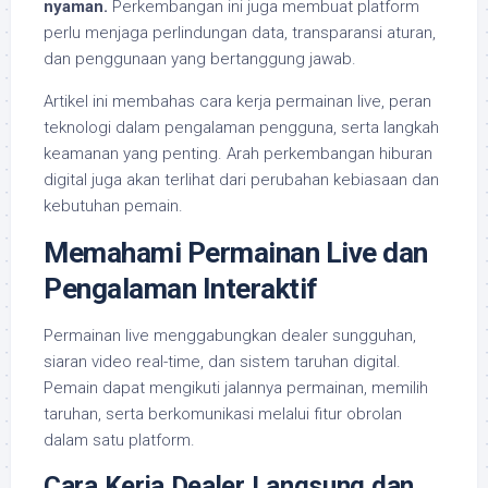
nyaman.
Perkembangan ini juga membuat platform
perlu menjaga perlindungan data, transparansi aturan,
dan penggunaan yang bertanggung jawab.
Artikel ini membahas cara kerja permainan live, peran
teknologi dalam pengalaman pengguna, serta langkah
keamanan yang penting. Arah perkembangan hiburan
digital juga akan terlihat dari perubahan kebiasaan dan
kebutuhan pemain.
Memahami Permainan Live dan
Pengalaman Interaktif
Permainan live menggabungkan dealer sungguhan,
siaran video real-time, dan sistem taruhan digital.
Pemain dapat mengikuti jalannya permainan, memilih
taruhan, serta berkomunikasi melalui fitur obrolan
dalam satu platform.
Cara Kerja Dealer Langsung dan