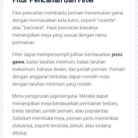
Fitur pencarian membantu pemain menemukan game
dengan memasukkan kata kunci, seperti “roulette”
atau “baccarat”. Hasil pencarian biasanya
menampilkan meja yang sesuai dengan nama
permainan.
Filter dapat mempersempit pilihan berdasarkan
jenis
game
, batas taruhan minimum, batas taruhan
maksimum, bahasa dealer, dan jumlah pemain. Pemain
dengan anggaran terbatas dapat memilih meja
dengan taruhan minimum yang rendah.
Menu pengurutan juga berguna. Mereka dapat
menampilkan meja berdasarkan permainan terbaru,
batas taruhan, jumlah pemain, atau popularitas.
Sebelum membuka meja, pemain perlu memeriksa
statusnya, seperti tersedia, penuh, atau sedang
ditutup.