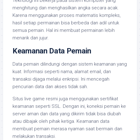
Teknologi ini bekerja pada sistem komputer yang
menghitung dan menghasilkan angka secara acak.
Karena menggunakan proses matematis kompleks,
hasil setiap permainan bisa berbeda dan adil untuk
semua pemain. Hal ini membuat permainan lebih
menarik dan jujur.
Keamanan Data Pemain
Data pemain dilindungi dengan sistem keamanan yang
kuat. Informasi seperti nama, alamat email, dan
transaksi dijaga melalui enkripsi. Ini mencegah
pencurian data dan akses tidak sah.
Situs live game resmi juga menggunakan sertifikat
keamanan seperti SSL. Dengan ini, koneksi pemain ke
server aman dan data yang dikirim tidak bisa diubah
atau dibajak oleh pihak ketiga. Keamanan data
membuat pemain merasa nyaman saat bermain dan
melakukan transaksi.