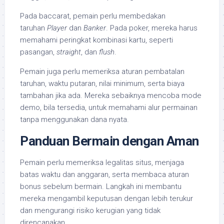
Pada baccarat, pemain perlu membedakan
taruhan
Player
dan
Banker
. Pada poker, mereka harus
memahami peringkat kombinasi kartu, seperti
pasangan,
straight
, dan
flush
.
Pemain juga perlu memeriksa aturan pembatalan
taruhan, waktu putaran, nilai minimum, serta biaya
tambahan jika ada. Mereka sebaiknya mencoba mode
demo, bila tersedia, untuk memahami alur permainan
tanpa menggunakan dana nyata.
Panduan Bermain dengan Aman
Pemain perlu memeriksa legalitas situs, menjaga
batas waktu dan anggaran, serta membaca aturan
bonus sebelum bermain. Langkah ini membantu
mereka mengambil keputusan dengan lebih terukur
dan mengurangi risiko kerugian yang tidak
direncanakan.