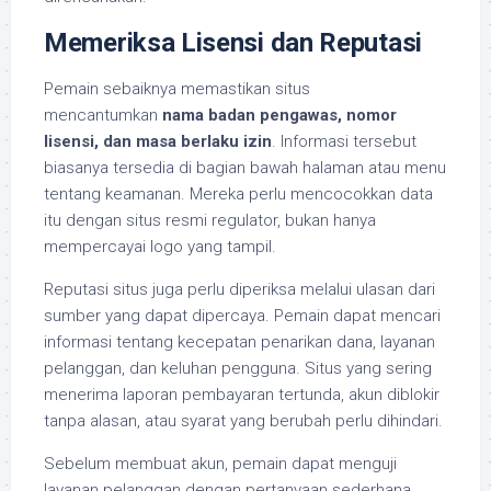
Memeriksa Lisensi dan Reputasi
Pemain sebaiknya memastikan situs
mencantumkan
nama badan pengawas, nomor
lisensi, dan masa berlaku izin
. Informasi tersebut
biasanya tersedia di bagian bawah halaman atau menu
tentang keamanan. Mereka perlu mencocokkan data
itu dengan situs resmi regulator, bukan hanya
mempercayai logo yang tampil.
Reputasi situs juga perlu diperiksa melalui ulasan dari
sumber yang dapat dipercaya. Pemain dapat mencari
informasi tentang kecepatan penarikan dana, layanan
pelanggan, dan keluhan pengguna. Situs yang sering
menerima laporan pembayaran tertunda, akun diblokir
tanpa alasan, atau syarat yang berubah perlu dihindari.
Sebelum membuat akun, pemain dapat menguji
layanan pelanggan dengan pertanyaan sederhana.