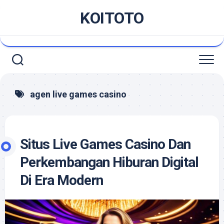
Skip
KOITOTO
to
content
agen live games casino
Situs Live Games Casino Dan
Perkembangan Hiburan Digital
Di Era Modern