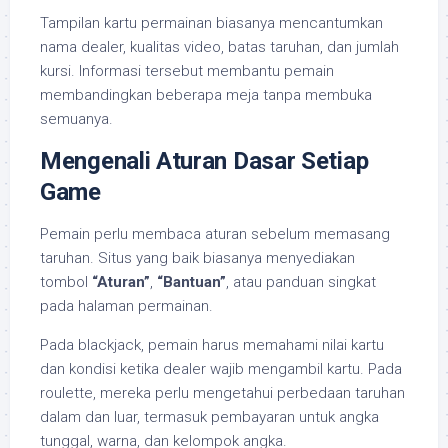
Tampilan kartu permainan biasanya mencantumkan
nama dealer, kualitas video, batas taruhan, dan jumlah
kursi. Informasi tersebut membantu pemain
membandingkan beberapa meja tanpa membuka
semuanya.
Mengenali Aturan Dasar Setiap
Game
Pemain perlu membaca aturan sebelum memasang
taruhan. Situs yang baik biasanya menyediakan
tombol
“Aturan”
,
“Bantuan”
, atau panduan singkat
pada halaman permainan.
Pada blackjack, pemain harus memahami nilai kartu
dan kondisi ketika dealer wajib mengambil kartu. Pada
roulette, mereka perlu mengetahui perbedaan taruhan
dalam dan luar, termasuk pembayaran untuk angka
tunggal, warna, dan kelompok angka.