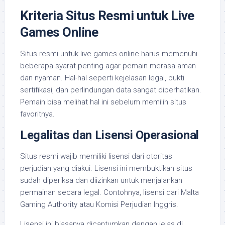
Kriteria Situs Resmi untuk Live
Games Online
Situs resmi untuk live games online harus memenuhi
beberapa syarat penting agar pemain merasa aman
dan nyaman. Hal-hal seperti kejelasan legal, bukti
sertifikasi, dan perlindungan data sangat diperhatikan.
Pemain bisa melihat hal ini sebelum memilih situs
favoritnya.
Legalitas dan Lisensi Operasional
Situs resmi wajib memiliki lisensi dari otoritas
perjudian yang diakui. Lisensi ini membuktikan situs
sudah diperiksa dan diizinkan untuk menjalankan
permainan secara legal. Contohnya, lisensi dari Malta
Gaming Authority atau Komisi Perjudian Inggris.
Lisensi ini biasanya dicantumkan dengan jelas di