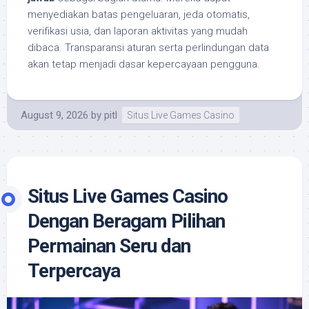
menyediakan batas pengeluaran, jeda otomatis,
verifikasi usia, dan laporan aktivitas yang mudah
dibaca. Transparansi aturan serta perlindungan data
akan tetap menjadi dasar kepercayaan pengguna.
August 9, 2026
by
pitl
Situs Live Games Casino
Situs Live Games Casino
Dengan Beragam Pilihan
Permainan Seru dan
Terpercaya