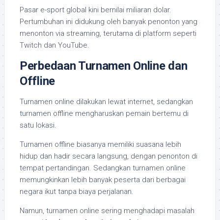
Pasar e-sport global kini bernilai miliaran dolar.
Pertumbuhan ini didukung oleh banyak penonton yang
menonton via streaming, terutama di platform seperti
Twitch dan YouTube.
Perbedaan Turnamen Online dan
Offline
Turnamen online dilakukan lewat internet, sedangkan
turnamen offline mengharuskan pemain bertemu di
satu lokasi.
Turnamen offline biasanya memiliki suasana lebih
hidup dan hadir secara langsung, dengan penonton di
tempat pertandingan. Sedangkan turnamen online
memungkinkan lebih banyak peserta dari berbagai
negara ikut tanpa biaya perjalanan.
Namun, turnamen online sering menghadapi masalah