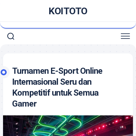
Skip
KOITOTO
to
content
Turnamen E-Sport Online
Internasional Seru dan
Kompetitif untuk Semua
Gamer