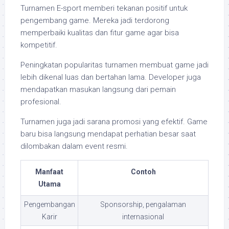
Turnamen E-sport memberi tekanan positif untuk
pengembang game. Mereka jadi terdorong
memperbaiki kualitas dan fitur game agar bisa
kompetitif.
Peningkatan popularitas turnamen membuat game jadi
lebih dikenal luas dan bertahan lama. Developer juga
mendapatkan masukan langsung dari pemain
profesional.
Turnamen juga jadi sarana promosi yang efektif. Game
baru bisa langsung mendapat perhatian besar saat
dilombakan dalam event resmi.
Manfaat
Contoh
Utama
Pengembangan
Sponsorship, pengalaman
Karir
internasional