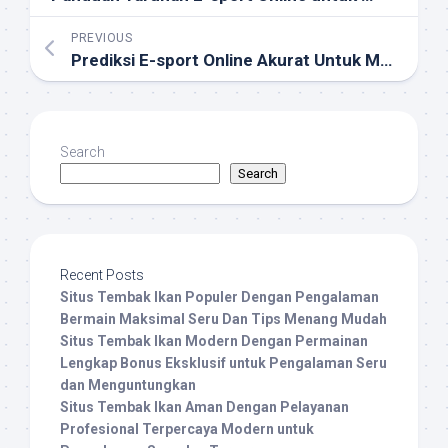
PREVIOUS
Prediksi E-sport Online Akurat Untuk Meningkatkan Kemenangan Anda
Search
Search
Recent Posts
Situs Tembak Ikan Populer Dengan Pengalaman
Bermain Maksimal Seru Dan Tips Menang Mudah
Situs Tembak Ikan Modern Dengan Permainan
Lengkap Bonus Eksklusif untuk Pengalaman Seru
dan Menguntungkan
Situs Tembak Ikan Aman Dengan Pelayanan
Profesional Terpercaya Modern untuk