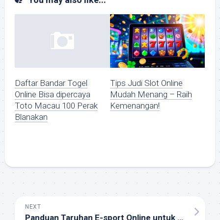
Tips Judi Slot Online
Daftar Bandar Togel
Mudah Menang – Raih
Online Bisa dipercaya
Kemenangan!
Toto Macau 100 Perak
Blanakan
NEXT
Panduan Taruhan E-sport Online untuk Pemula yang Ingin Menang Mudah