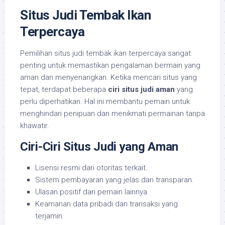
Situs Judi Tembak Ikan
Terpercaya
Pemilihan
situs judi tembak ikan terpercaya
sangat
penting untuk memastikan pengalaman bermain yang
aman dan menyenangkan. Ketika mencari situs yang
tepat, terdapat beberapa
ciri situs judi aman
yang
perlu diperhatikan. Hal ini membantu pemain untuk
menghindari penipuan dan menikmati permainan tanpa
khawatir.
Ciri-Ciri Situs Judi yang Aman
Lisensi resmi dari otoritas terkait.
Sistem pembayaran yang jelas dan transparan.
Ulasan positif dari pemain lainnya.
Keamanan data pribadi dan transaksi yang
terjamin.