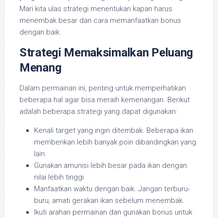
Mari kita ulas strategi menentukan kapan harus
menembak besar dan cara memanfaatkan bonus
dengan baik.
Strategi Memaksimalkan Peluang
Menang
Dalam permainan ini, penting untuk memperhatikan
beberapa hal agar bisa meraih kemenangan. Berikut
adalah beberapa strategi yang dapat digunakan:
Kenali target yang ingin ditembak. Beberapa ikan
memberikan lebih banyak poin dibandingkan yang
lain.
Gunakan amunisi lebih besar pada ikan dengan
nilai lebih tinggi.
Manfaatkan waktu dengan baik. Jangan terburu-
buru, amati gerakan ikan sebelum menembak.
Ikuti arahan permainan dan gunakan bonus untuk