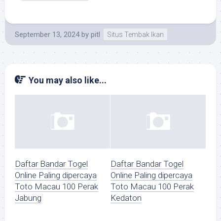
September 13, 2024
by
pitl
Situs Tembak Ikan
You may also like...
Daftar Bandar Togel
Daftar Bandar Togel
Online Paling dipercaya
Online Paling dipercaya
Toto Macau 100 Perak
Toto Macau 100 Perak
Jabung
Kedaton