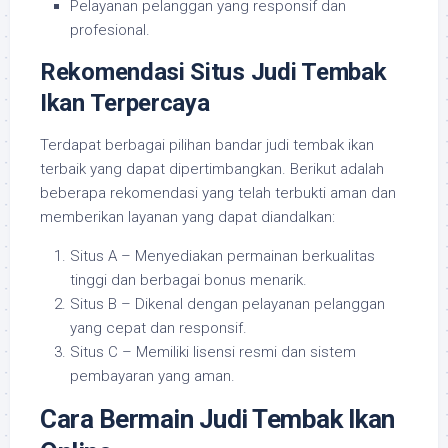
Pelayanan pelanggan yang responsif dan
profesional.
Rekomendasi Situs Judi Tembak
Ikan Terpercaya
Terdapat berbagai pilihan
bandar judi tembak ikan
terbaik
yang dapat dipertimbangkan. Berikut adalah
beberapa rekomendasi yang telah terbukti aman dan
memberikan layanan yang dapat diandalkan:
Situs A – Menyediakan permainan berkualitas
tinggi dan berbagai bonus menarik.
Situs B – Dikenal dengan pelayanan pelanggan
yang cepat dan responsif.
Situs C – Memiliki lisensi resmi dan sistem
pembayaran yang aman.
Cara Bermain Judi Tembak Ikan