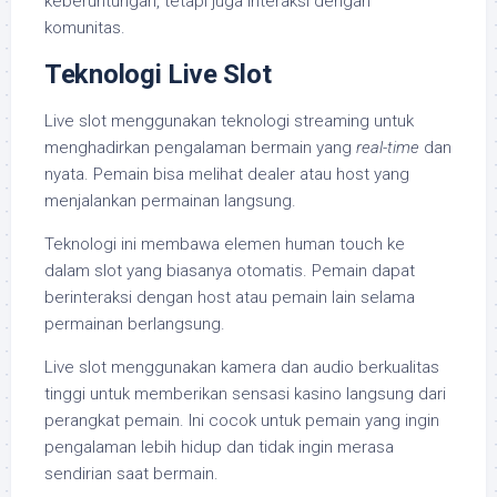
keberuntungan, tetapi juga interaksi dengan
komunitas.
Teknologi Live Slot
Live slot menggunakan teknologi streaming untuk
menghadirkan pengalaman bermain yang
real-time
dan
nyata. Pemain bisa melihat dealer atau host yang
menjalankan permainan langsung.
Teknologi ini membawa elemen human touch ke
dalam slot yang biasanya otomatis. Pemain dapat
berinteraksi dengan host atau pemain lain selama
permainan berlangsung.
Live slot menggunakan kamera dan audio berkualitas
tinggi untuk memberikan sensasi kasino langsung dari
perangkat pemain. Ini cocok untuk pemain yang ingin
pengalaman lebih hidup dan tidak ingin merasa
sendirian saat bermain.