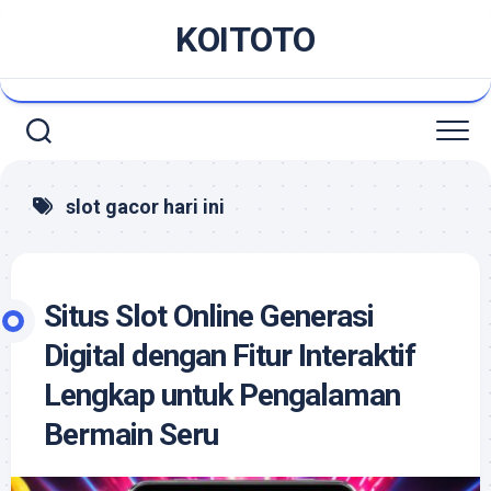
Skip
KOITOTO
to
content
slot gacor hari ini
Situs Slot Online Generasi
Digital dengan Fitur Interaktif
Lengkap untuk Pengalaman
Bermain Seru