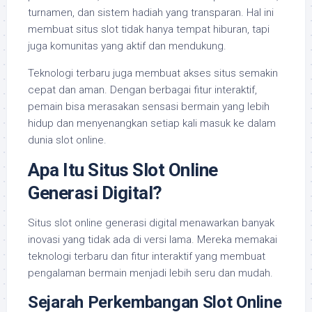
turnamen, dan sistem hadiah yang transparan. Hal ini
membuat situs slot tidak hanya tempat hiburan, tapi
juga komunitas yang aktif dan mendukung.
Teknologi terbaru juga membuat akses situs semakin
cepat dan aman. Dengan berbagai fitur interaktif,
pemain bisa merasakan sensasi bermain yang lebih
hidup dan menyenangkan setiap kali masuk ke dalam
dunia slot online.
Apa Itu Situs Slot Online
Generasi Digital?
Situs slot online generasi digital menawarkan banyak
inovasi yang tidak ada di versi lama. Mereka memakai
teknologi terbaru dan fitur interaktif yang membuat
pengalaman bermain menjadi lebih seru dan mudah.
Sejarah Perkembangan Slot Online