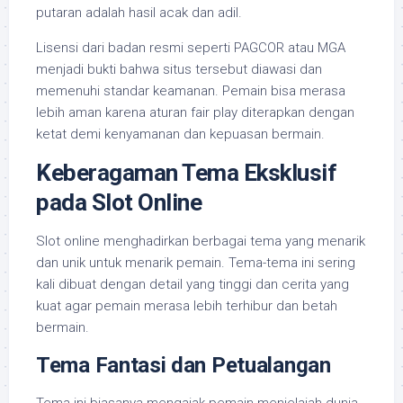
putaran adalah hasil acak dan adil.
Lisensi dari badan resmi seperti PAGCOR atau MGA
menjadi bukti bahwa situs tersebut diawasi dan
memenuhi standar keamanan. Pemain bisa merasa
lebih aman karena aturan fair play diterapkan dengan
ketat demi kenyamanan dan kepuasan bermain.
Keberagaman Tema Eksklusif
pada Slot Online
Slot online menghadirkan berbagai tema yang menarik
dan unik untuk menarik pemain. Tema-tema ini sering
kali dibuat dengan detail yang tinggi dan cerita yang
kuat agar pemain merasa lebih terhibur dan betah
bermain.
Tema Fantasi dan Petualangan
Tema ini biasanya mengajak pemain menjelajah dunia