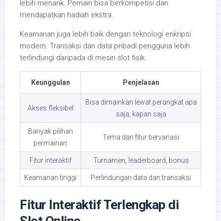
lebih menarik. Pemain bisa berkompetisi dan
mendapatkan hadiah ekstra.
Keamanan juga lebih baik dengan teknologi enkripsi
modern. Transaksi dan data pribadi pengguna lebih
terlindungi daripada di mesin slot fisik.
Keunggulan
Penjelasan
Bisa dimainkan lewat perangkat apa
Akses fleksibel
saja, kapan saja
Banyak pilihan
Tema dan fitur bervariasi
permainan
Fitur interaktif
Turnamen, leaderboard, bonus
Keamanan tinggi
Perlindungan data dan transaksi
Fitur Interaktif Terlengkap di