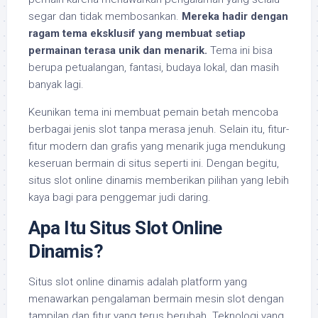
segar dan tidak membosankan.
Mereka hadir dengan
ragam tema eksklusif yang membuat setiap
permainan terasa unik dan menarik.
Tema ini bisa
berupa petualangan, fantasi, budaya lokal, dan masih
banyak lagi.
Keunikan tema ini membuat pemain betah mencoba
berbagai jenis slot tanpa merasa jenuh. Selain itu, fitur-
fitur modern dan grafis yang menarik juga mendukung
keseruan bermain di situs seperti ini. Dengan begitu,
situs slot online dinamis memberikan pilihan yang lebih
kaya bagi para penggemar judi daring.
Apa Itu Situs Slot Online
Dinamis?
Situs slot online dinamis adalah platform yang
menawarkan pengalaman bermain mesin slot dengan
tampilan dan fitur yang terus berubah. Teknologi yang