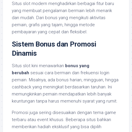
Situs slot modern menghadirkan berbagai fitur baru
yang membuat pengalaman bermain lebih menarik
dan mudah. Dari bonus yang mengikuti aktivitas
pemain, grafis yang tajam, hingga metode
pembayaran yang cepat dan fleksibel.
Sistem Bonus dan Promosi
Dinamis
Situs slot kini menawarkan
bonus yang
berubah
sesuai cara bermain dan frekuensi login
pemain. Misalnya, ada bonus harian, mingguan, hingga
cashback yang meningkat berdasarkan taruhan. Ini
memungkinkan pemain mendapatkan lebih banyak
keuntungan tanpa harus memenuhi syarat yang rumit.
Promosi juga sering disesuaikan dengan tema game
terbaru atau event khusus. Beberapa situs bahkan
memberikan hadiah eksklusif yang bisa dipilih