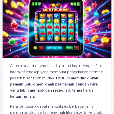
Situs slot online generasi digital kini hadir dengan fitur
interaktif lengkap yang membuat pengalaman bermain
jadi lebih seru dan mudah.
Fitur ini memungkinkan
pemain untuk menikmati permainan dengan cara
yang lebih menarik dan responsif, tanpa harus
keluar rumah.
Para pengguna dapat mengakses berbagai jenis
permainan slot, serta menikmati fitur seperti live chat,