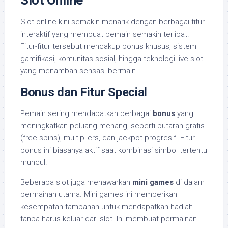
Slot Online
Slot online kini semakin menarik dengan berbagai fitur
interaktif yang membuat pemain semakin terlibat.
Fitur-fitur tersebut mencakup bonus khusus, sistem
gamifikasi, komunitas sosial, hingga teknologi live slot
yang menambah sensasi bermain.
Bonus dan Fitur Special
Pemain sering mendapatkan berbagai
bonus
yang
meningkatkan peluang menang, seperti putaran gratis
(free spins), multipliers, dan jackpot progresif. Fitur
bonus ini biasanya aktif saat kombinasi simbol tertentu
muncul.
Beberapa slot juga menawarkan
mini games
di dalam
permainan utama. Mini games ini memberikan
kesempatan tambahan untuk mendapatkan hadiah
tanpa harus keluar dari slot. Ini membuat permainan