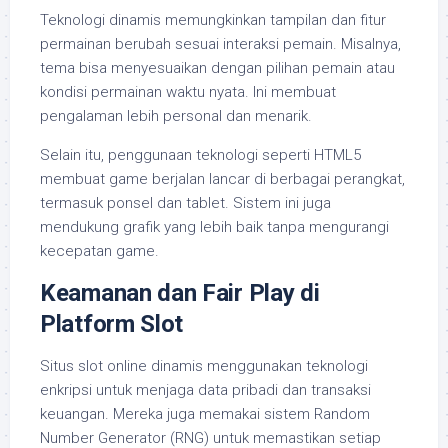
Teknologi dinamis memungkinkan tampilan dan fitur
permainan berubah sesuai interaksi pemain. Misalnya,
tema bisa menyesuaikan dengan pilihan pemain atau
kondisi permainan waktu nyata. Ini membuat
pengalaman lebih personal dan menarik.
Selain itu, penggunaan teknologi seperti HTML5
membuat game berjalan lancar di berbagai perangkat,
termasuk ponsel dan tablet. Sistem ini juga
mendukung grafik yang lebih baik tanpa mengurangi
kecepatan game.
Keamanan dan Fair Play di
Platform Slot
Situs slot online dinamis menggunakan teknologi
enkripsi untuk menjaga data pribadi dan transaksi
keuangan. Mereka juga memakai sistem Random
Number Generator (RNG) untuk memastikan setiap