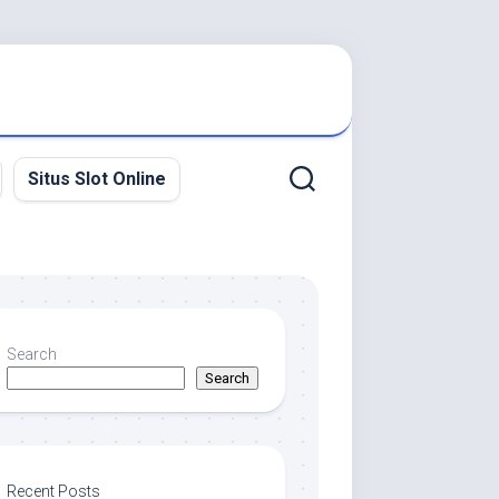
Situs Slot Online
Search
Search
Recent Posts