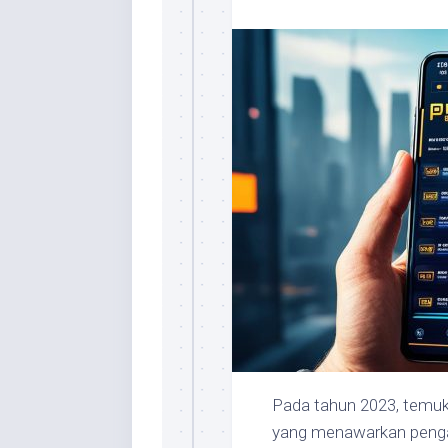
Pada tahun 2023, temu
yang menawarkan penga