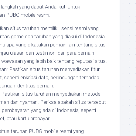
 langkah yang dapat Anda ikuti untuk
han PUBG mobile resmi
:
tikan situs taruhan memiliki lisensi resmi yang
ritas game dan taruhan yang diakui di Indonesia.
ahu apa yang dikatakan pemain lain tentang situs
injau ulasan dan testimoni dari para pemain
awasan yang lebih baik tentang reputasi situs.
nan: Pastikan situs taruhan menyediakan fitur
 seperti enkripsi data, perlindungan terhadap
ndungan identitas pemain.
i: Pastikan situs taruhan menyediakan metode
an dan nyaman. Periksa apakah situs tersebut
embayaran yang ada di Indonesia, seperti
et, atau kartu prabayar.
itus taruhan PUBG mobile resmi yang