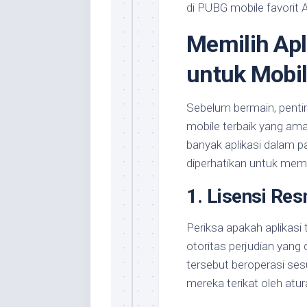
di PUBG mobile favorit 
Memilih Ap
untuk Mobi
Sebelum bermain, penti
mobile
terbaik yang ama
banyak aplikasi dalam p
diperhatikan untuk mema
1. Lisensi Res
Periksa apakah aplikasi 
otoritas perjudian yang 
tersebut beroperasi se
mereka terikat oleh atur