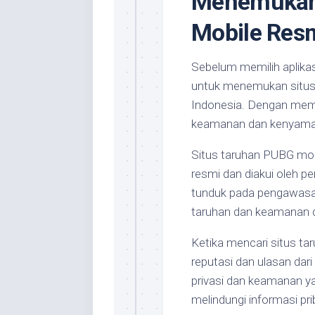
Menemukan 
Mobile Res
Sebelum memilih aplikas
untuk menemukan situs 
Indonesia. Dengan memi
keamanan dan kenyaman
Situs taruhan PUBG mob
resmi dan diakui oleh pe
tunduk pada pengawasan
taruhan dan keamanan d
Ketika mencari
situs ta
reputasi dan ulasan dar
privasi dan keamanan ya
melindungi informasi pri