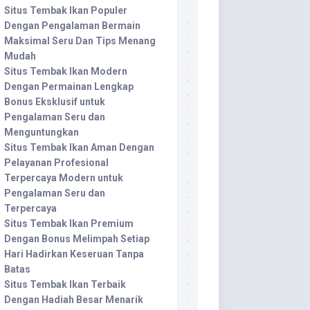
Situs Tembak Ikan Populer
Dengan Pengalaman Bermain
Maksimal Seru Dan Tips Menang
Mudah
Situs Tembak Ikan Modern
Dengan Permainan Lengkap
Bonus Eksklusif untuk
Pengalaman Seru dan
Menguntungkan
Situs Tembak Ikan Aman Dengan
Pelayanan Profesional
Terpercaya Modern untuk
Pengalaman Seru dan
Terpercaya
Situs Tembak Ikan Premium
Dengan Bonus Melimpah Setiap
Hari Hadirkan Keseruan Tanpa
Batas
Situs Tembak Ikan Terbaik
Dengan Hadiah Besar Menarik