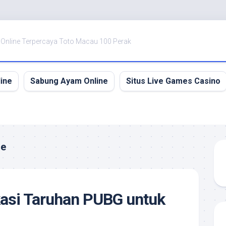
 Online Terpercaya Toto Macau 100 Perak
line
Sabung Ayam Online
Situs Live Games Casino
ne
kasi Taruhan PUBG untuk