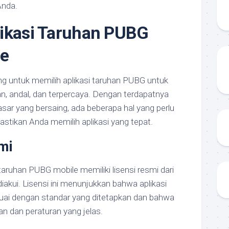
Anda.
likasi Taruhan PUBG
le
ng untuk memilih
aplikasi taruhan PUBG untuk
n, andal, dan terpercaya. Dengan terdapatnya
asar yang bersaing, ada beberapa hal yang perlu
stikan Anda memilih aplikasi yang tepat.
mi
taruhan PUBG mobile memiliki lisensi resmi dari
diakui. Lisensi ini menunjukkan bahwa aplikasi
suai dengan standar yang ditetapkan dan bahwa
an dan peraturan yang jelas.