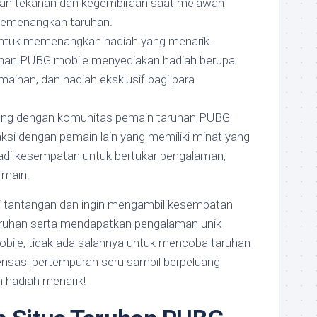
an tekanan dan kegembiraan saat melawan
memenangkan taruhan.
ntuk memenangkan hadiah yang menarik.
uhan PUBG mobile menyediakan hadiah berupa
mainan, dan hadiah eksklusif bagi para
ung dengan komunitas pemain taruhan PUBG
aksi dengan pemain lain yang memiliki minat yang
jadi kesempatan untuk bertukar pengalaman,
ermain.
ai tantangan dan ingin mengambil kesempatan
uhan serta mendapatkan pengalaman unik
bile, tidak ada salahnya untuk mencoba
taruhan
ensasi pertempuran seru sambil berpeluang
 hadiah menarik!