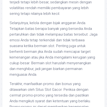
terjadi tetapi lebih besar, sedangkan mesin dengan
volatilitas rendah memiliki pembayaran yang lebih
sering tetapi nilainya lebih kecil.
Selanjutnya, kelola dengan bijak anggaran Anda.
Tetapkan batas berapa banyak yang bersedia Anda
pertaruhkan dan tidak melampaui batas tersebut. Jaga
emosi Anda tetap terkendali dan tidak terbawa
suasana ketika bermain slot. Penting juga untuk
berhenti bermain jika Anda sudah mencapai target
kemenangan atau jika Anda mengalami kerugian yang
cukup besar. Bermain slot haruslah menyenangkan
dan menghibur, jadi jangan biarkan permainan
menguasai Anda.
Terakhir, manfaatkan promo dan bonus yang
ditawarkan oleh Situs Slot Gacor. Periksa dengan
cermat promo-promo yang tersedia dan pastikan
Anda mengikuti syarat dan ketentuan yang berlaku.
Promo-promo ini dapat memberikan kesempatan