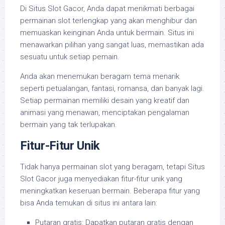
Di Situs Slot Gacor, Anda dapat menikmati berbagai
permainan slot terlengkap
yang akan menghibur dan
memuaskan keinginan Anda untuk bermain. Situs ini
menawarkan pilihan yang sangat luas, memastikan ada
sesuatu untuk setiap pemain.
Anda akan menemukan beragam tema menarik
seperti petualangan, fantasi, romansa, dan banyak lagi.
Setiap permainan memiliki desain yang kreatif dan
animasi yang menawan, menciptakan pengalaman
bermain yang tak terlupakan.
Fitur-Fitur Unik
Tidak hanya permainan slot yang beragam, tetapi Situs
Slot Gacor juga menyediakan fitur-fitur unik yang
meningkatkan keseruan bermain. Beberapa fitur yang
bisa Anda temukan di situs ini antara lain:
Putaran gratis: Dapatkan putaran gratis dengan