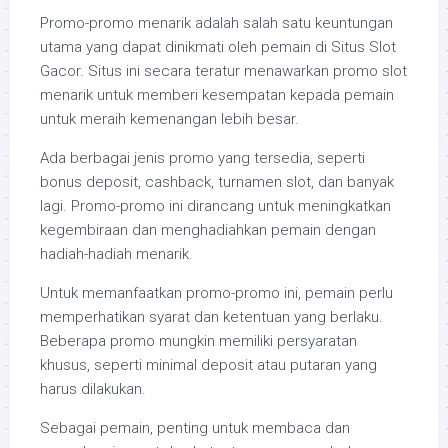
Promo-promo menarik adalah salah satu keuntungan
utama yang dapat dinikmati oleh pemain di Situs Slot
Gacor. Situs ini secara teratur menawarkan
promo slot
menarik
untuk memberi kesempatan kepada pemain
untuk meraih kemenangan lebih besar.
Ada berbagai jenis promo yang tersedia, seperti
bonus deposit, cashback, turnamen slot, dan banyak
lagi. Promo-promo ini dirancang untuk meningkatkan
kegembiraan dan menghadiahkan pemain dengan
hadiah-hadiah menarik.
Untuk memanfaatkan promo-promo ini, pemain perlu
memperhatikan syarat dan ketentuan yang berlaku.
Beberapa promo mungkin memiliki persyaratan
khusus, seperti minimal deposit atau putaran yang
harus dilakukan.
Sebagai pemain, penting untuk membaca dan