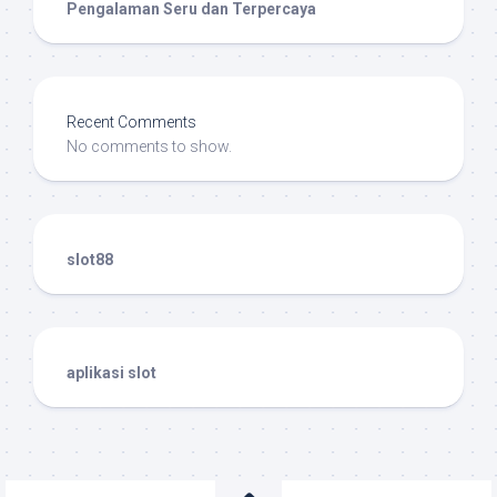
Pengalaman Seru dan Terpercaya
Recent Comments
No comments to show.
slot88
aplikasi slot