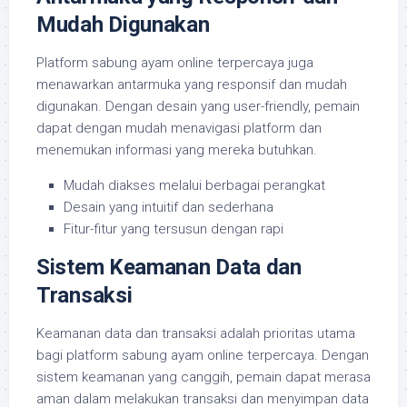
Mudah Digunakan
Platform sabung ayam online terpercaya juga
menawarkan antarmuka yang responsif dan mudah
digunakan. Dengan desain yang user-friendly, pemain
dapat dengan mudah menavigasi platform dan
menemukan informasi yang mereka butuhkan.
Mudah diakses melalui berbagai perangkat
Desain yang intuitif dan sederhana
Fitur-fitur yang tersusun dengan rapi
Sistem Keamanan Data dan
Transaksi
Keamanan data dan transaksi adalah prioritas utama
bagi platform sabung ayam online terpercaya. Dengan
sistem keamanan yang canggih, pemain dapat merasa
aman dalam melakukan transaksi dan menyimpan data