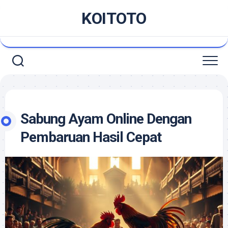
Skip
KOITOTO
to
content
Sabung Ayam Online Dengan
Pembaruan Hasil Cepat