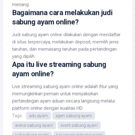
menang.
Bagaimana cara melakukan judi
sabung ayam online?
Judi sabung ayam online dilakukan dengan mendaftar
di situs terpercaya, melakukan deposit, memilih jenis
taruhan, dan memasang taruhan pada pertandingan
yang dipilih.
Apa itu live streaming sabung
ayam online?
Live streaming sabung ayam online adalah fitur yang
memungkinkan pemain untuk menyaksikan
pertandingan ayam aduan secara langsung melalui
platform online dengan kualitas HD.
Tags:
adu ayam
agen sabung ayam
arena sabung ayam
event sabung ayam