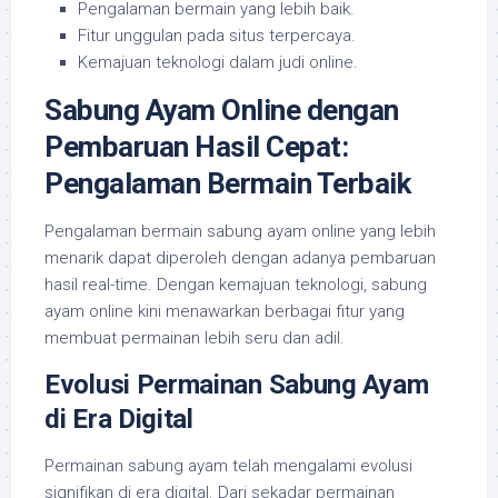
Pengalaman bermain yang lebih baik.
Fitur unggulan pada situs terpercaya.
Kemajuan teknologi dalam judi online.
Sabung Ayam Online dengan
Pembaruan Hasil Cepat:
Pengalaman Bermain Terbaik
Pengalaman bermain sabung ayam online yang lebih
menarik dapat diperoleh dengan adanya pembaruan
hasil real-time. Dengan kemajuan teknologi, sabung
ayam online kini menawarkan berbagai fitur yang
membuat permainan lebih seru dan adil.
Evolusi Permainan Sabung Ayam
di Era Digital
Permainan sabung ayam telah mengalami evolusi
signifikan di era digital. Dari sekadar permainan