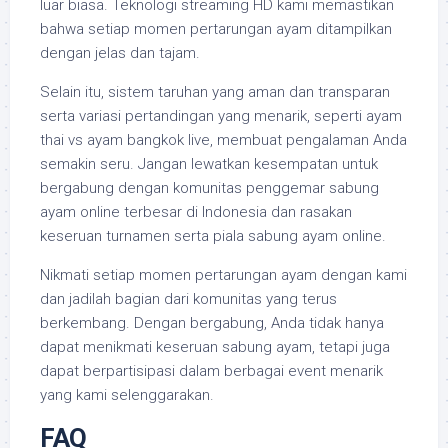
luar biasa. Teknologi streaming HD kami memastikan
bahwa setiap momen pertarungan ayam ditampilkan
dengan jelas dan tajam.
Selain itu, sistem taruhan yang aman dan transparan
serta variasi pertandingan yang menarik, seperti
ayam
thai vs ayam bangkok live
, membuat pengalaman Anda
semakin seru. Jangan lewatkan kesempatan untuk
bergabung dengan komunitas penggemar sabung
ayam online terbesar di Indonesia dan rasakan
keseruan turnamen serta
piala sabung ayam online
.
Nikmati setiap momen pertarungan ayam dengan kami
dan jadilah bagian dari komunitas yang terus
berkembang. Dengan bergabung, Anda tidak hanya
dapat menikmati keseruan sabung ayam, tetapi juga
dapat berpartisipasi dalam berbagai event menarik
yang kami selenggarakan.
FAQ