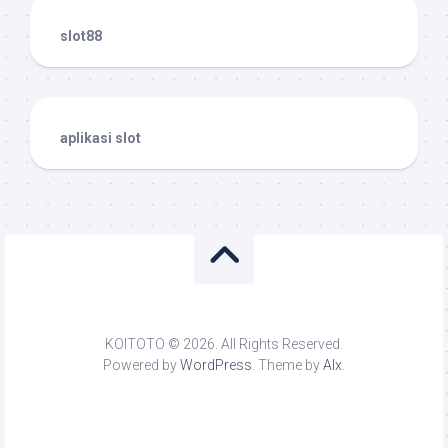
slot88
aplikasi slot
KOITOTO © 2026. All Rights Reserved.
Powered by
WordPress
. Theme by
Alx
.