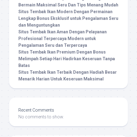
Bermain Maksimal Seru Dan Tips Menang Mudah
Situs Tembak Ikan Modern Dengan Permainan
Lengkap Bonus Eksklusif untuk Pengalaman Seru
dan Menguntungkan
Situs Tembak Ikan Aman Dengan Pelayanan
Profesional Terpercaya Modern untuk
Pengalaman Seru dan Terpercaya
Situs Tembak Ikan Premium Dengan Bonus
Melimpah Setiap Hari Hadirkan Keseruan Tanpa
Batas
Situs Tembak Ikan Terbaik Dengan Hadiah Besar
Menarik Harian Untuk Keseruan Maksimal
Recent Comments
No comments to show.