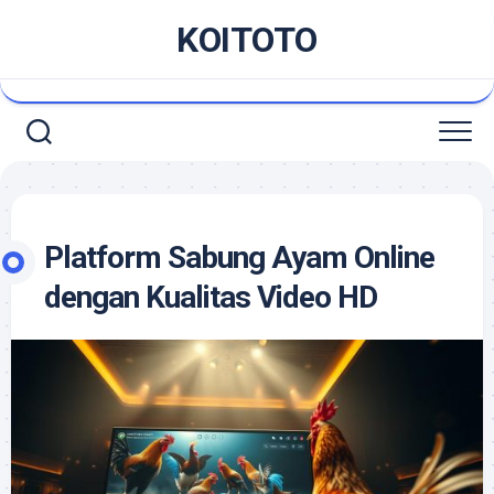
Skip
KOITOTO
to
content
Platform Sabung Ayam Online
dengan Kualitas Video HD