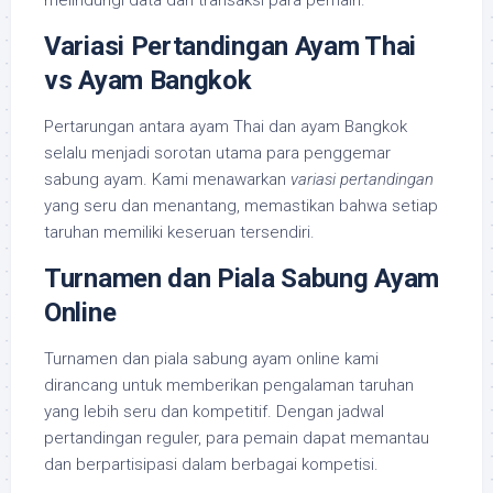
melindungi data dan transaksi para pemain.
Variasi Pertandingan Ayam Thai
vs Ayam Bangkok
Pertarungan antara ayam Thai dan ayam Bangkok
selalu menjadi sorotan utama para penggemar
sabung ayam. Kami menawarkan
variasi pertandingan
yang seru dan menantang, memastikan bahwa setiap
taruhan memiliki keseruan tersendiri.
Turnamen dan Piala Sabung Ayam
Online
Turnamen dan
piala sabung ayam online
kami
dirancang untuk memberikan pengalaman taruhan
yang lebih seru dan kompetitif. Dengan jadwal
pertandingan reguler, para pemain dapat memantau
dan berpartisipasi dalam berbagai kompetisi.