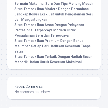
Bermain Maksimal Seru Dan Tips Menang Mudah
Situs Tembak Ikan Modern Dengan Permainan
Lengkap Bonus Eksklusif untuk Pengalaman Seru
dan Menguntungkan
Situs Tembak Ikan Aman Dengan Pelayanan
Profesional Terpercaya Modern untuk
Pengalaman Seru dan Terpercaya
Situs Tembak Ikan Premium Dengan Bonus
Melimpah Setiap Hari Hadirkan Keseruan Tanpa
Batas
Situs Tembak Ikan Terbaik Dengan Hadiah Besar
Menarik Harian Untuk Keseruan Maksimal
Recent Comments
No comments to show.