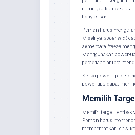
permainan. Dengan men
meningkatkan kekuatan
banyak ikan.
Pemain harus mengetahui
Misalnya,
super shot
dap
sementara
freeze
mengh
Menggunakan power-ups
perbedaan antara menda
Ketika power-up tersedi
power-ups dapat mening
Memilih Targe
Memilih target tembak y
Pemain harus mempriorit
memperhatikan jenis ik