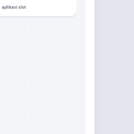
aplikasi slot