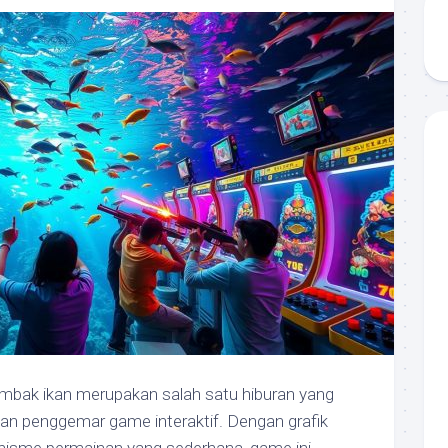
mbak ikan merupakan salah satu hiburan yang
gan penggemar game interaktif. Dengan grafik