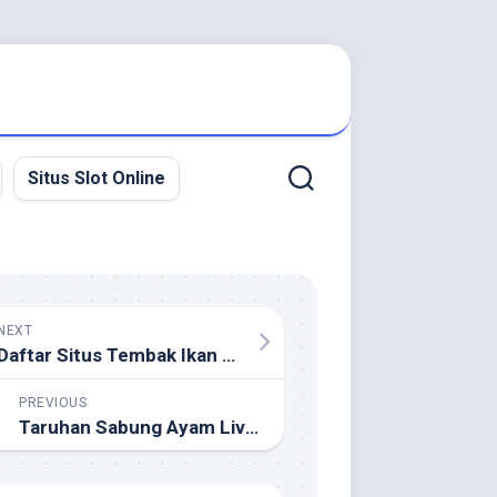
Situs Slot Online
NEXT
Daftar Situs Tembak Ikan Terpercaya: Panduan Memilih Platform Terbaik Untuk Permainan Online
PREVIOUS
Taruhan Sabung Ayam Live Indonesia: Nikmati Aksi Seru