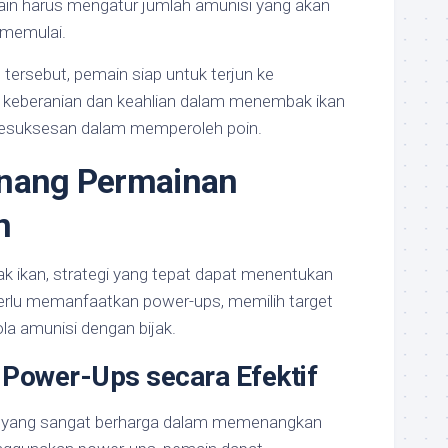
ain harus mengatur jumlah amunisi yang akan
 memulai.
 tersebut, pemain siap untuk terjun ke
ni, keberanian dan keahlian dalam menembak ikan
kesuksesan dalam memperoleh poin.
enang Permainan
n
 ikan, strategi yang tepat dapat menentukan
rlu memanfaatkan power-ups, memilih target
la amunisi dengan bijak.
Power-Ups secara Efektif
t yang sangat berharga dalam memenangkan