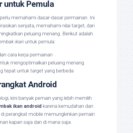
r untuk Pemula
perlu memahami dasar-dasar permainan. Ini
asikan senjata, memahami nilai target, dan
ningkatkan peluang menang. Berikut adalah
tembak ikan
untuk pemula:
n cara kerja permainan
untuk mengoptimalkan peluang menang
g tepat untuk target yang berbeda
rangkat Android
gi, kini banyak pemain yang lebih memilih
mbak ikan android
karena kemudahan dan
in di perangkat mobile memungkinkan pemain
nan kapan saja dan di mana saja.