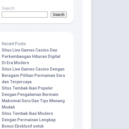
Search
Search
Recent Posts
Situs Live Games Casino Dan
Perkembangan Hiburan Digital
Di Era Modern
Situs Live Games Casino Dengan
Beragam Pilihan Permainan Seru
dan Terpercaya
Situs Tembak Ikan Populer
Dengan Pengalaman Bermain
Maksimal Seru Dan Tips Menang
Mudah
Situs Tembak Ikan Modern
Dengan Permainan Lengkap
Bonus Eksklusif untuk