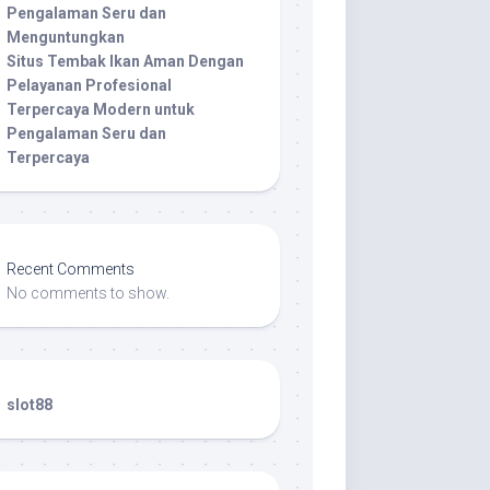
Pengalaman Seru dan
Menguntungkan
Situs Tembak Ikan Aman Dengan
Pelayanan Profesional
Terpercaya Modern untuk
Pengalaman Seru dan
Terpercaya
Recent Comments
No comments to show.
slot88