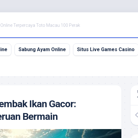
 Online Terpercaya Toto Macau 100 Perak
line
Sabung Ayam Online
Situs Live Games Casino
embak Ikan Gacor:
eruan Bermain