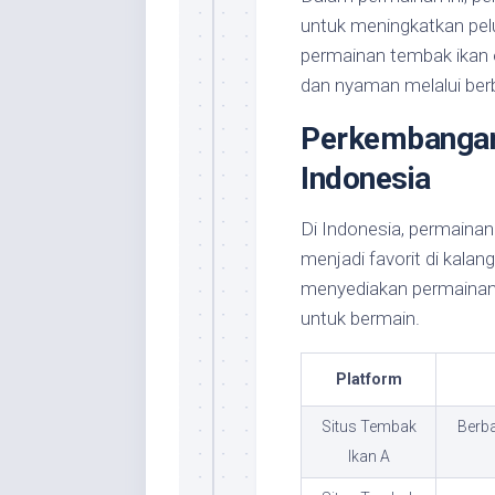
untuk meningkatkan pel
permainan tembak ikan o
dan nyaman melalui berb
Perkembangan 
Indonesia
Di Indonesia, permainan
menjadi favorit di kala
menyediakan permainan i
untuk bermain.
Platform
Situs Tembak
Berba
Ikan A