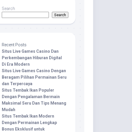
Search
Search
Recent Posts
Situs Live Games Casino Dan
Perkembangan Hiburan Digital
Di Era Modern
Situs Live Games Casino Dengan
Beragam Pilihan Permainan Seru
dan Terpercaya
Situs Tembak Ikan Populer
Dengan Pengalaman Bermain
Maksimal Seru Dan Tips Menang
Mudah
Situs Tembak Ikan Modern
Dengan Permainan Lengkap
Bonus Eksklusif untuk