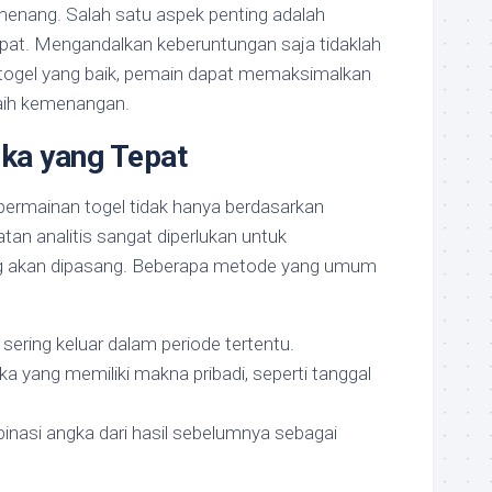
enang. Salah satu aspek penting adalah
pat. Mengandalkan keberuntungan saja tidaklah
togel
yang baik, pemain dapat memaksimalkan
aih kemenangan.
ka yang Tepat
ermainan togel tidak hanya berdasarkan
an analitis sangat diperlukan untuk
 akan dipasang. Beberapa metode yang umum
sering keluar dalam periode tertentu.
yang memiliki makna pribadi, seperti tanggal
asi angka dari hasil sebelumnya sebagai