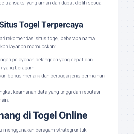
 transaksi yang aman dan dapat dipilih sesuai
itus Togel Terpercaya
ari
rekomendasi situs togel
, beberapa nama
rikan layanan memuaskan:
dengan pelayanan pelanggan yang cepat dan
 yang beragam.
an bonus menarik dan berbagai jenis permainan
tingkat keamanan data yang tinggi dan reputasi
main.
nang di Togel Online
rlu menggunakan beragam strategi untuk