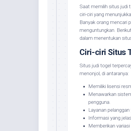
Saat memilih
situs judi
ciri-ciri yang menunjukk
Banyak orang mencari 
menguntungkan. Berikut
dalam menentukan situs
Ciri-ciri Situ
Situs judi togel terperc
menonjol, di antaranya:
Memiliki lisensi resm
Menawarkan sistem
pengguna.
Layanan pelanggan 
Informasi yang jela
Memberikan variasi