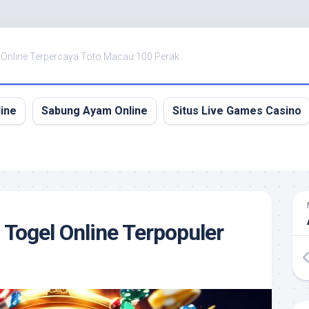
 Online Terpercaya Toto Macau 100 Perak
line
Sabung Ayam Online
Situs Live Games Casino
Togel Online Terpopuler