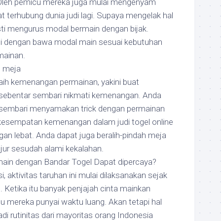
 Oleh pemicu mereka juga mulai mengenyam
at terhubung dunia judi lagi. Supaya mengelak hal
sti mengurus modal bermain dengan bijak.
i dengan bawa modal main sesuai kebutuhan
mainan.
h meja
ih kemenangan permainan, yakini buat
 sebentar sembari nikmati kemenangan. Anda
at sembari menyamakan trick dengan permainan
 kesempatan kemenangan dalam judi togel online
gan lebat. Anda dapat juga beralih-pindah meja
jur sesudah alami kekalahan.
ain dengan Bandar Togel Dapat dipercaya?
, aktivitas taruhan ini mulai dilaksanakan sejak
 Ketika itu banyak penjajah cinta mainkan
tu mereka punyai waktu luang. Akan tetapi hal
i rutinitas dari mayoritas orang Indonesia