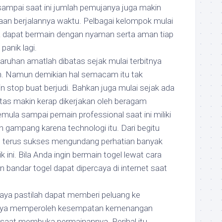
sampai saat ini jumlah pemujanya juga makin
n berjalannya waktu. Pelbagai kelompok mulai
a dapat bermain dengan nyaman serta aman tiap
panik lagi.
taruhan amatlah dibatas sejak mulai terbitnya
ah. Namun demikian hal semacam itu tak
stop buat berjudi. Bahkan juga mulai sejak ada
antas makin kerap dikerjakan oleh beragam
emula sampai pemain professional saat ini miliki
h gampang karena technologi itu. Dari begitu
l terus sukses mengundang perhatian banyak
 ini. Bila Anda ingin bermain togel lewat cara
n bandar togel dapat dipercaya di internet saat
caya pastilah dapat memberi peluang ke
ya memperoleh kesempatan kemenangan
saat membuka permainannya. Perihal itu