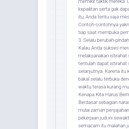
memikir taktik mereka.
kepailitan serta gak dap
itu, Anda tentu saja me
Contoh-contohnya yakn
tiap saat membuka per
3. Selalu berubah-pinda
Kalau Anda sukses mera
melaksanakan istirahat
tentulah dapat istirah
selanjutnya. Karena itu
bakal selalu terbuka den
waktu terasa kurang mu
Kenapa Kita Harus Berm
Berdasar sebagian narasi
mulai zaman penjajahan.
pekerjaan judi ini sewak
semacam itu malahan jad