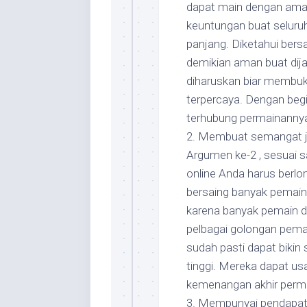
dapat main dengan aman
keuntungan buat seluru
panjang. Diketahui bers
demikian aman buat dija
diharuskan biar membuk
terpercaya. Dengan beg
terhubung permainanny
2. Membuat semangat j
Argumen ke-2 , sesuai 
online Anda harus berlo
bersaing banyak pemain 
karena banyak pemain d
pelbagai golongan pemai
sudah pasti dapat biki
tinggi. Mereka dapat 
kemenangan akhir perm
3. Mempunyai pendapa