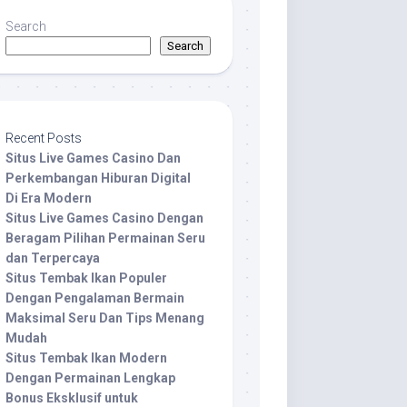
Search
Search
Recent Posts
Situs Live Games Casino Dan
Perkembangan Hiburan Digital
Di Era Modern
Situs Live Games Casino Dengan
Beragam Pilihan Permainan Seru
dan Terpercaya
Situs Tembak Ikan Populer
Dengan Pengalaman Bermain
Maksimal Seru Dan Tips Menang
Mudah
Situs Tembak Ikan Modern
Dengan Permainan Lengkap
Bonus Eksklusif untuk