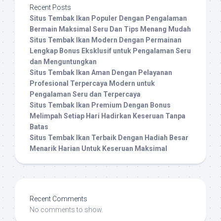
Recent Posts
Situs Tembak Ikan Populer Dengan Pengalaman
Bermain Maksimal Seru Dan Tips Menang Mudah
Situs Tembak Ikan Modern Dengan Permainan
Lengkap Bonus Eksklusif untuk Pengalaman Seru
dan Menguntungkan
Situs Tembak Ikan Aman Dengan Pelayanan
Profesional Terpercaya Modern untuk
Pengalaman Seru dan Terpercaya
Situs Tembak Ikan Premium Dengan Bonus
Melimpah Setiap Hari Hadirkan Keseruan Tanpa
Batas
Situs Tembak Ikan Terbaik Dengan Hadiah Besar
Menarik Harian Untuk Keseruan Maksimal
Recent Comments
No comments to show.