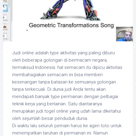
Judi online adalah type aktivitas yang paling diburu
oleh beberapa golongan di bermacam negara,
termaksud Indonesia. hal semacam itu dipicu aktivitas
membahagiakan semacam ini bisa memberi
kesenangan tanpa batasan ke semuanya golongan
tanpa terkecuali. Di dunia judi Anda tentu akan
mendapati banyak type permainan dengan pelbagai
teknik kerja yang berlainan. Satu diantaranya
merupakan judi togel online yang udah lama diketahui
oleh sejumlah besar penduduk dunia.
Di waktu lalu seluruh pemain harus ke agen toto untuk
menempatkan taruhan di permainan ini. Namun