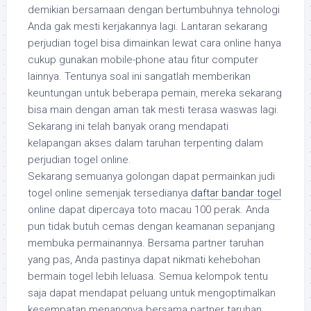
demikian bersamaan dengan bertumbuhnya tehnologi
Anda gak mesti kerjakannya lagi. Lantaran sekarang
perjudian togel bisa dimainkan lewat cara online hanya
cukup gunakan mobile-phone atau fitur computer
lainnya. Tentunya soal ini sangatlah memberikan
keuntungan untuk beberapa pemain, mereka sekarang
bisa main dengan aman tak mesti terasa waswas lagi.
Sekarang ini telah banyak orang mendapati
kelapangan akses dalam taruhan terpenting dalam
perjudian togel online.
Sekarang semuanya golongan dapat permainkan judi
togel online semenjak tersedianya
daftar bandar togel
online dapat dipercaya toto macau 100 perak. Anda
pun tidak butuh cemas dengan keamanan sepanjang
membuka permainannya. Bersama partner taruhan
yang pas, Anda pastinya dapat nikmati kehebohan
bermain togel lebih leluasa. Semua kelompok tentu
saja dapat mendapat peluang untuk mengoptimalkan
kesempatan menangnya bersama partner taruhan