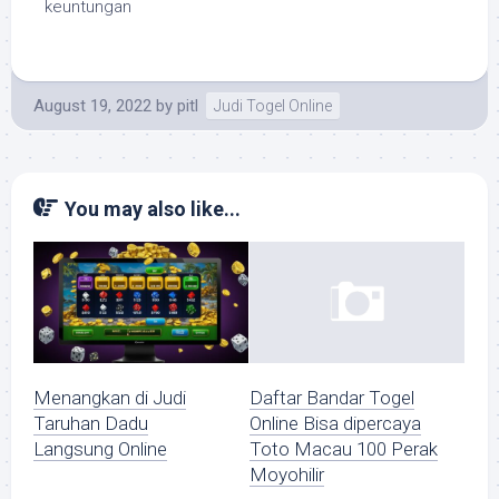
keuntungan
August 19, 2022
by
pitl
Judi Togel Online
You may also like...
Menangkan di Judi
Daftar Bandar Togel
Taruhan Dadu
Online Bisa dipercaya
Langsung Online
Toto Macau 100 Perak
Moyohilir