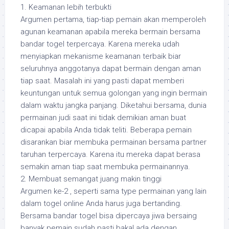
1. Keamanan lebih terbukti
Argumen pertama, tiap-tiap pemain akan memperoleh
agunan keamanan apabila mereka bermain bersama
bandar togel terpercaya. Karena mereka udah
menyiapkan mekanisme keamanan terbaik biar
seluruhnya anggotanya dapat bermain dengan aman
tiap saat. Masalah ini yang pasti dapat memberi
keuntungan untuk semua golongan yang ingin bermain
dalam waktu jangka panjang. Diketahui bersama, dunia
permainan judi saat ini tidak demikian aman buat
dicapai apabila Anda tidak teliti. Beberapa pemain
disarankan biar membuka permainan bersama partner
taruhan terpercaya. Karena itu mereka dapat berasa
semakin aman tiap saat membuka permainannya.
2. Membuat semangat juang makin tinggi
Argumen ke-2 , seperti sama type permainan yang lain
dalam togel online Anda harus juga bertanding.
Bersama bandar togel bisa dipercaya jiwa bersaing
banyak pemain sudah pasti bakal ada dengan