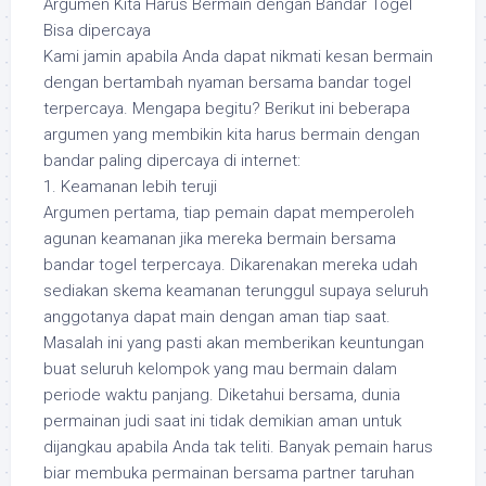
Argumen Kita Harus Bermain dengan Bandar Togel
Bisa dipercaya
Kami jamin apabila Anda dapat nikmati kesan bermain
dengan bertambah nyaman bersama bandar togel
terpercaya. Mengapa begitu? Berikut ini beberapa
argumen yang membikin kita harus bermain dengan
bandar paling dipercaya di internet:
1. Keamanan lebih teruji
Argumen pertama, tiap pemain dapat memperoleh
agunan keamanan jika mereka bermain bersama
bandar togel terpercaya. Dikarenakan mereka udah
sediakan skema keamanan terunggul supaya seluruh
anggotanya dapat main dengan aman tiap saat.
Masalah ini yang pasti akan memberikan keuntungan
buat seluruh kelompok yang mau bermain dalam
periode waktu panjang. Diketahui bersama, dunia
permainan judi saat ini tidak demikian aman untuk
dijangkau apabila Anda tak teliti. Banyak pemain harus
biar membuka permainan bersama partner taruhan