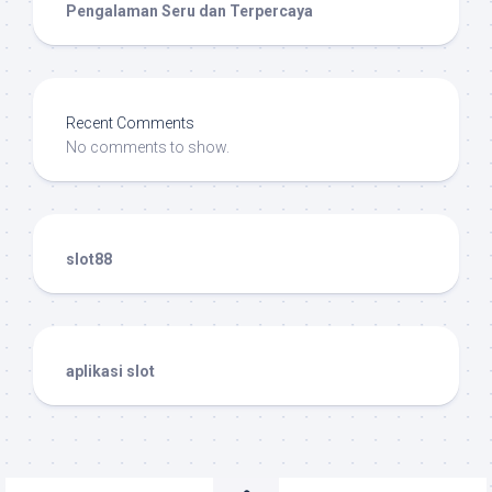
Pengalaman Seru dan Terpercaya
Recent Comments
No comments to show.
slot88
aplikasi slot