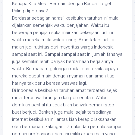
Kenapa Kita Mesti Bermain dengan Bandar Togel
Paling dipercaya?
Berdasar sebagian narasi, kesibukan taruhan ini mulai
dijalankan semenjak waktu penjajahan. Waktu itu
beberapa penjajah suka mainkan pekerjaan judi ini
waktu mereka miliki waktu luang. Akan tetapi hal itu
malah jadi rutinitas dari mayoritas warga Indonesia
sampai saat ini. Sampai sampai saat ini jumlah fansnya
juga semakin lebih banyak bersamaan berjalannya
waktu. Bermacam golongan mulai cari teknik supaya
mereka dapat main dengan nyaman dan aman tiap
harinya tak perlu berasa waswas lagi.
Di Indonesia kesibukan taruhan amat terbatasi sejak
mulai terbitnya larangan dari pemerintah. Walau
demikian perihal itu tidak bikin banyak pemain stop
buat berjudi. Bahkan juga mulai sejak tersedianya
internet kesibukan ini lantas kian kerap dilaksanakan
oleh bermacam kalangan. Dimulai dari pemula sampai
pemain professional saat ini miliki akses main yang