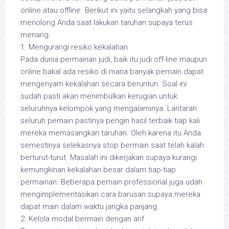
online atau offline. Berikut ini yaitu selangkah yang bisa
menolong Anda saat lakukan taruhan supaya terus
menang:
1. Mengurangi resiko kekalahan
Pada dunia permainan judi, baik itu judi off-line maupun
online bakal ada resiko di mana banyak pemain dapat
mengenyam kekalahan secara beruntun. Soal ini
sudah pasti akan menimbulkan kerugian untuk
seluruhnya kelompok yang mengalaminya. Lantaran
seluruh pemain pastinya pengin hasil terbaik tiap kali
mereka memasangkan taruhan. Oleh karena itu Anda
semestinya selekasnya stop bermain saat telah kalah
berturut-turut. Masalah ini dikerjakan supaya kurangi
kemungkinan kekalahan besar dalam tiap-tiap
permainan. Beberapa pemain professional juga udah
mengimplementasikan cara barusan supaya mereka
dapat main dalam waktu jangka panjang.
2. Kelola modal bermain dengan arif