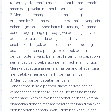
terpercaya. Karena itu mereka dapat berasa semakin
aman setiap waktu membuka permainannya.
2. Membuat semangat juang semakin tinggi
Argumen ke-2 , sama dengan tipe permainan yang lain
dalam togel online Anda harus bertanding. Bersama
bandar togel paling dipercaya jiwa bersaing banyak
pemain tentu akan ada dengan sendirinya. Perihal itu
disebabkan banyak pemain dapat nikmati peluang
buat main bersama pelbagai kelompok pemain
dengan potensi yang berlainan. Ini tentunya dapat bikin
semangat juang beberapa pemain jauh makin tinggi.
Mereka dapat usaha semaksimal barangkali agar bisa
mencetak kemenangan akhir permainannya.
3. Mempunyai pendapatan tambahan
Bandar togel bisa dipercaya dapat berikan hadiah
kemenangan berbentuk uang asli ke masing-masing
pemenang. Nominalnya benar-benar berbeda karena
disamakan dengan macam pasaran taruhan dimainkan
oleh beberapa pemain. Walau demikian keseluruhan