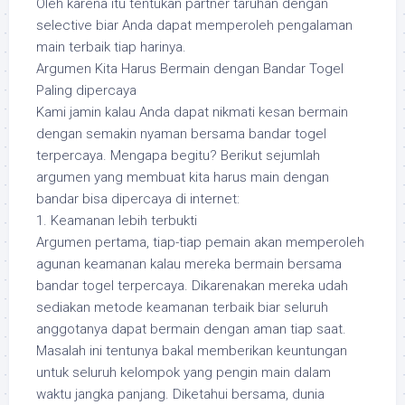
Oleh karena itu tentukan partner taruhan dengan
selective biar Anda dapat memperoleh pengalaman
main terbaik tiap harinya.
Argumen Kita Harus Bermain dengan Bandar Togel
Paling dipercaya
Kami jamin kalau Anda dapat nikmati kesan bermain
dengan semakin nyaman bersama bandar togel
terpercaya. Mengapa begitu? Berikut sejumlah
argumen yang membuat kita harus main dengan
bandar bisa dipercaya di internet:
1. Keamanan lebih terbukti
Argumen pertama, tiap-tiap pemain akan memperoleh
agunan keamanan kalau mereka bermain bersama
bandar togel terpercaya. Dikarenakan mereka udah
sediakan metode keamanan terbaik biar seluruh
anggotanya dapat bermain dengan aman tiap saat.
Masalah ini tentunya bakal memberikan keuntungan
untuk seluruh kelompok yang pengin main dalam
waktu jangka panjang. Diketahui bersama, dunia