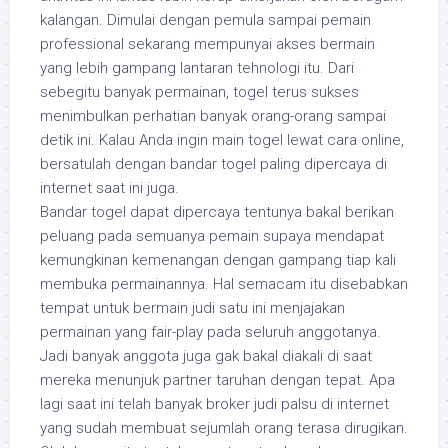
kalangan. Dimulai dengan pemula sampai pemain
professional sekarang mempunyai akses bermain
yang lebih gampang lantaran tehnologi itu. Dari
sebegitu banyak permainan, togel terus sukses
menimbulkan perhatian banyak orang-orang sampai
detik ini. Kalau Anda ingin main togel lewat cara online,
bersatulah dengan bandar togel paling dipercaya di
internet saat ini juga.
Bandar togel dapat dipercaya tentunya bakal berikan
peluang pada semuanya pemain supaya mendapat
kemungkinan kemenangan dengan gampang tiap kali
membuka permainannya. Hal semacam itu disebabkan
tempat untuk bermain judi satu ini menjajakan
permainan yang fair-play pada seluruh anggotanya.
Jadi banyak anggota juga gak bakal diakali di saat
mereka menunjuk partner taruhan dengan tepat. Apa
lagi saat ini telah banyak broker judi palsu di internet
yang sudah membuat sejumlah orang terasa dirugikan.