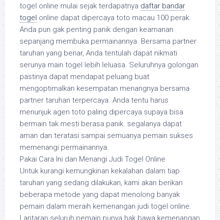
togel online mulai sejak terdapatnya
daftar bandar
togel
online dapat dipercaya toto macau 100 perak.
Anda pun gak penting panik dengan keamanan
sepanjang membuka permainannya. Bersama partner
taruhan yang benar, Anda tentulah dapat nikmati
serunya main togel lebih leluasa. Seluruhnya golongan
pastinya dapat mendapat peluang buat
mengoptimalkan kesempatan menangnya bersama
partner taruhan terpercaya. Anda tentu harus
menunjuk agen toto paling dipercaya supaya bisa
bermain tak mesti berasa panik. segalanya dapat
aman dan teratasi sampai semuanya pemain sukses
memenangi permainannya.
Pakai Cara Ini dan Menangi Judi Togel Online
Untuk kurangi kemungkinan kekalahan dalam tiap
taruhan yang sedang dilakukan, kami akan berikan
beberapa metode yang dapat menolong banyak
pemain dalam meraih kemenangan judi togel online.
Lantaran seluruh pemain punya hak bawa kemenangan