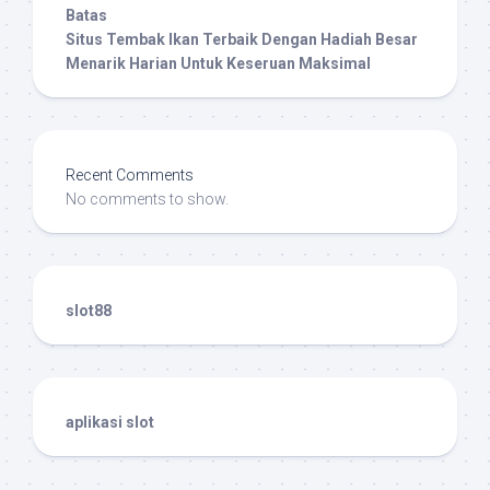
Batas
Situs Tembak Ikan Terbaik Dengan Hadiah Besar
Menarik Harian Untuk Keseruan Maksimal
Recent Comments
No comments to show.
slot88
aplikasi slot