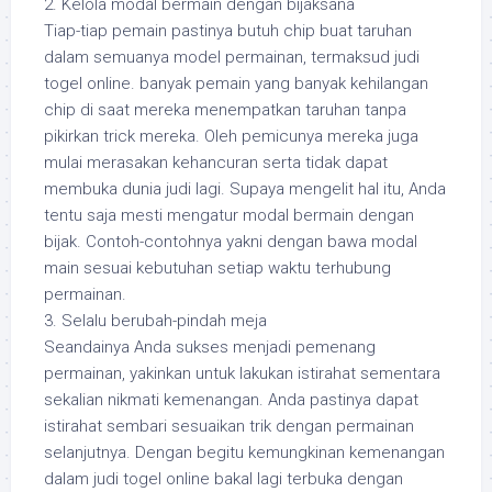
2. Kelola modal bermain dengan bijaksana
Tiap-tiap pemain pastinya butuh chip buat taruhan
dalam semuanya model permainan, termaksud judi
togel online. banyak pemain yang banyak kehilangan
chip di saat mereka menempatkan taruhan tanpa
pikirkan trick mereka. Oleh pemicunya mereka juga
mulai merasakan kehancuran serta tidak dapat
membuka dunia judi lagi. Supaya mengelit hal itu, Anda
tentu saja mesti mengatur modal bermain dengan
bijak. Contoh-contohnya yakni dengan bawa modal
main sesuai kebutuhan setiap waktu terhubung
permainan.
3. Selalu berubah-pindah meja
Seandainya Anda sukses menjadi pemenang
permainan, yakinkan untuk lakukan istirahat sementara
sekalian nikmati kemenangan. Anda pastinya dapat
istirahat sembari sesuaikan trik dengan permainan
selanjutnya. Dengan begitu kemungkinan kemenangan
dalam judi togel online bakal lagi terbuka dengan