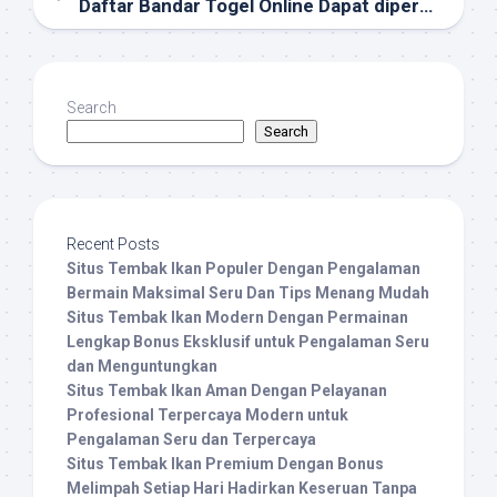
Daftar Bandar Togel Online Dapat dipercaya Toto Macau 100 Perak Bangorejo
Search
Search
Recent Posts
Situs Tembak Ikan Populer Dengan Pengalaman
Bermain Maksimal Seru Dan Tips Menang Mudah
Situs Tembak Ikan Modern Dengan Permainan
Lengkap Bonus Eksklusif untuk Pengalaman Seru
dan Menguntungkan
Situs Tembak Ikan Aman Dengan Pelayanan
Profesional Terpercaya Modern untuk
Pengalaman Seru dan Terpercaya
Situs Tembak Ikan Premium Dengan Bonus
Melimpah Setiap Hari Hadirkan Keseruan Tanpa