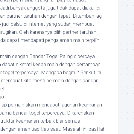
di banyak anggota juga tidak dapat diakali di
 partner taruhan dengan tepat. Ditambah lagi
ro judi palsu di internet yang sudah membuat
rugikan. Oleh karenanya pilih partner taruhan
Anda dapat mendapati pengalaman main terpilih
main dengan Bandar Togel Paling dipercaya
a dapat nikmati kesan main dengan bertambah
togel terpercaya. Mengapa begitu? Berikut ini
 membuat kita mesti bermain dengan bandar
et:
ga
-tiap pemain akan mendapati agunan keamanan
rsama bandar togel terpercaya. Dikarenakan
struktur keamanan terbaik biar semua
engan aman tiap-tiap saat. Masalah ini pastilah