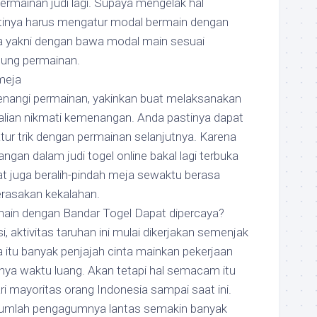
ermainan judi lagi. Supaya mengelak hal
tinya harus mengatur modal bermain dengan
a yakni dengan bawa modal main sesuai
bung permainan.
 meja
nangi permainan, yakinkan buat melaksanakan
alian nikmati kemenangan. Anda pastinya dapat
atur trik dengan permainan selanjutnya. Karena
gan dalam judi togel online bakal lagi terbuka
t juga beralih-pindah meja sewaktu berasa
erasakan kekalahan.
ain dengan Bandar Togel Dapat dipercaya?
, aktivitas taruhan ini mulai dikerjakan semenjak
 itu banyak penjajah cinta mainkan pekerjaan
unya waktu luang. Akan tetapi hal semacam itu
ari mayoritas orang Indonesia sampai saat ini.
jumlah pengagumnya lantas semakin banyak