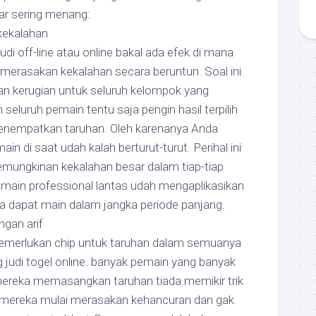
iar sering menang:
kekalahan
 judi off-line atau online bakal ada efek di mana
merasakan kekalahan secara beruntun. Soal ini
an kerugian untuk seluruh kelompok yang
eluruh pemain tentu saja pengin hasil terpilih
enempatkan taruhan. Oleh karenanya Anda
in di saat udah kalah berturut-turut. Perihal ini
 kemungkinan kekalahan besar dalam tiap-tiap
main professional lantas udah mengaplikasikan
a dapat main dalam jangka periode panjang.
ngan arif
emerlukan chip untuk taruhan dalam semuanya
g judi togel online. banyak pemain yang banyak
mereka memasangkan taruhan tiada memikir trik
 mereka mulai merasakan kehancuran dan gak