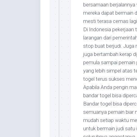
bersamaan berjalannya w
mereka dapat bermain d
mesti terasa cemas lagi
Di Indonesia pekerjaan 
larangan dari pemerintah
stop buat berjudi. Juga 
juga bertambah kerap d
pemula sampai pemain p
yang lebih simpel atas t
togel terus sukses menc
Apabila Anda pengin mai
bandar togel bisa diperca
Bandar togel bisa diper
semuanya pemain biar
mudah setiap waktu mem
untuk bermain judi satu 
seluruhnya anggotanya. 