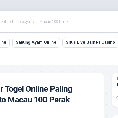
 Online Terpercaya Toto Macau 100 Perak
line
Sabung Ayam Online
Situs Live Games Casino
r Togel Online Paling
to Macau 100 Perak