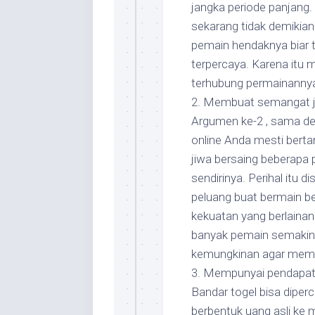
jangka periode panjang.
sekarang tidak demikian 
pemain hendaknya biar 
terpercaya. Karena itu
terhubung permainanny
2. Membuat semangat j
Argumen ke-2 , sama de
online Anda mesti berta
jiwa bersaing beberapa
sendirinya. Perihal itu
peluang buat bermain 
kekuatan yang berlainan
banyak pemain semakin 
kemungkinan agar memp
3. Mempunyai pendapa
Bandar togel bisa dipe
berbentuk uang asli ke