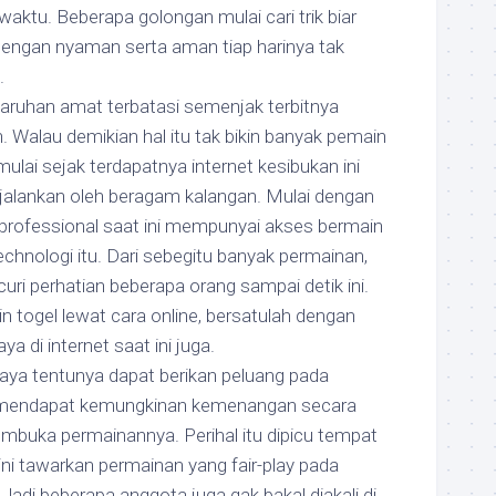
aktu. Beberapa golongan mulai cari trik biar
engan nyaman serta aman tiap harinya tak
.
taruhan amat terbatasi semenjak terbitnya
. Walau demikian hal itu tak bikin banyak pemain
mulai sejak terdapatnya internet kesibukan ini
ijalankan oleh beragam kalangan. Mulai dengan
rofessional saat ini mempunyai akses bermain
echnologi itu. Dari sebegitu banyak permainan,
uri perhatian beberapa orang sampai detik ini.
n togel lewat cara online, bersatulah dengan
ya di internet saat ini juga.
caya tentunya dapat berikan peluang pada
 mendapat kemungkinan kemenangan secara
buka permainannya. Perihal itu dipicu tempat
ini tawarkan permainan yang fair-play pada
Jadi beberapa anggota juga gak bakal diakali di