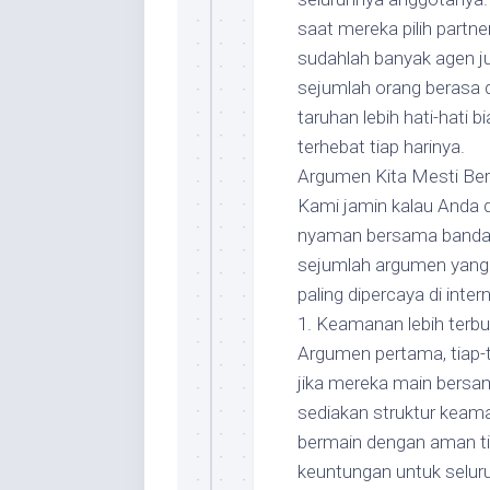
saat mereka pilih partn
sudahlah banyak agen ju
sejumlah orang berasa d
taruhan lebih hati-hati
terhebat tiap harinya.
Argumen Kita Mesti Ber
Kami jamin kalau Anda 
nyaman bersama bandar 
sejumlah argumen yang 
paling dipercaya di intern
1. Keamanan lebih terbu
Argumen pertama, tiap
jika mereka main bersa
sediakan struktur keama
bermain dengan aman tia
keuntungan untuk selur