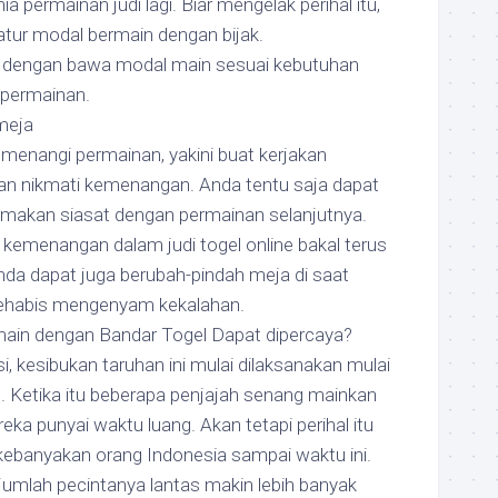
permainan judi lagi. Biar mengelak perihal itu,
tur modal bermain dengan bijak.
dengan bawa modal main sesuai kebutuhan
 permainan.
 meja
menangi permainan, yakini buat kerjakan
lian nikmati kemenangan. Anda tentu saja dapat
yamakan siasat dengan permainan selanjutnya.
kemenangan dalam judi togel online bakal terus
nda dapat juga berubah-pindah meja di saat
sehabis mengenyam kekalahan.
ain dengan Bandar Togel Dapat dipercaya?
, kesibukan taruhan ini mulai dilaksanakan mulai
. Ketika itu beberapa penjajah senang mainkan
ereka punyai waktu luang. Akan tetapi perihal itu
i kebanyakan orang Indonesia sampai waktu ini.
jumlah pecintanya lantas makin lebih banyak