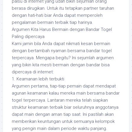
palsu di internet yang udah bikin sejumlah orang
berasa dirugikan. Untuk itu tetapkan partner taruhan
dengan hati-hati biar Anda dapat memperoleh
pengalaman bermain terbaik tiap harinya.
Argumen Kita Harus Bermain dengan Bandar Togel
Paling dipercaya
Kami jamin bila Anda dapat nikmati kesan bermain
dengan bertambah nyaman bersama bandar togel
terpercaya. Mengapa begitu? Ini sejumlah argumen
yang bikin kita mesti bermain dengan bandar bisa
dipercaya di internet:
1. Keamanan lebih terbukti
Argumen pertama, tiap-tiap pemain dapat mendapat
agunan keamanan kalau mereka main bersama bandar
togel terpercaya. Lantaran mereka telah siapkan
struktur keamanan terbaik biar seluruhnya anggotanya
dapat main dengan aman tiap saat. Ini pastilah akan
memberikan keuntungan untuk semuanya kelompok
yang pengin main dalam periode waktu panjang.