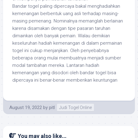
Bandar togel paling dipercaya bakal menghadiahkan
kemenangan berbentuk uang asli terhadap masing-
masing pemenang. Nominalnya memanglah berlainan
karena disamakan dengan tipe pasaran taruhan
dimainkan oleh banyak pemain. Walau demikian
keseluruhan hadiah kemenangan di dalam permainan
togel ini cukup menjanjikan. Oleh penyebabnya
beberapa orang mulai membuatnya menjadi sumber
modal tambahan mereka. Lantaran hadiah
kemenangan yang disodori oleh bandar togel bisa
dipercaya ini benar-benar memberikan keuntungan
August 19, 2022
by
pitl
Judi Togel Online
You may also like...