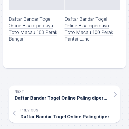
Daftar Bandar Togel
Daftar Bandar Togel
Online Bisa dipercaya
Online Bisa dipercaya
Toto Macau 100 Perak
Toto Macau 100 Perak
Bangsri
Pantai Lunci
NEXT
Daftar Bandar Togel Online Paling dipercaya Toto Macau 100 Perak Wondiboy
PREVIOUS
Daftar Bandar Togel Online Paling dipercaya Toto Macau 100 Perak Rusip Antara