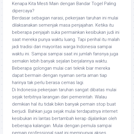
Kenapa Kita Mesti Main dengan Bandar Togel Paling
dipercaya?
Berdasar sebagian narasi, pekerjaan taruhan ini mulai
dilaksanakan semenjak masa penjajahan. Ketika itu
beberapa penjajah suka permainkan kesibukan judi ini
saat mereka punya waktu luang. Tapi perihal itu malah
jadi tradisi dari mayoritas warga Indonesia sampai
waktu ini. Sampai sampai saat ini jumlah fansnya juga
semakin lebih banyak sejalan berjalannya waktu.
Beberapa golongan mulai cari teknik biar mereka
dapat bermain dengan nyaman serta aman tiap
harinya tak perlu berasa cemas lagi.
Di Indonesia pekerjaan taruhan sangat dibatas mulai
sejak terbitnya larangan dari pemerintah. Walau
demikian hal itu tidak bikin banyak pemain stop buat
berjudi. Bahkan juga sejak mulai terdapatnya internet
kesibukan ini lantas bertambah kerap dijalankan oleh
beberapa kalangan. Mulai dengan pemula sampai
pemain professional saat ini mempunyai akses