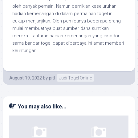
oleh banyak pemain. Namun demikian keseluruhan
hadiah kemenangan di dalam permainan togel ini
cukup menjanjikan. Oleh pemicunya beberapa orang
mulai membuatnya buat sumber dana suntikan
mereka. Lantaran hadiah kemenangan yang disodori
sama bandar togel dapat dipercaya ini amat memberi
keuntungan
August 19, 2022
by
pitl
Judi Togel Online
You may also like...