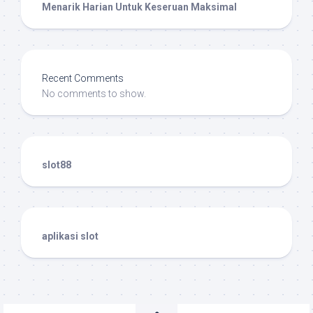
Menarik Harian Untuk Keseruan Maksimal
Recent Comments
No comments to show.
slot88
aplikasi slot