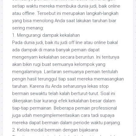
setiap waktu mereka membuka dunia judi, baik online
atau offline. Tersebut ini merupakan langkah-langkah
yang bisa menolong Anda saat lakukan taruhan biar
sering menang:
1. Mengurangi dampak kekalahan
Pada dunia judi, baik itu judi off line atau online bakal
ada dampak di mana banyak pemain dapat
mengenyam kekalahan secara beruntun. Ini tentunya
akan bikin rugi buat semuanya kelompok yang
mengalaminya. Lantaran semuanya pemain tentulah
pengin hasil terunggul tiap saat mereka memasangkan
taruhan. Karena itu Anda seharusnya lekas stop
bermain sewaktu telah kalah berturut-turut. Soal ini
dikerjakan biar kurangi efek kekalahan besar dalam
tiap-tiap permainan. Beberapa pemain professional
juga udah mengimplementasikan cara tadi supaya
mereka dapat bermain dalam periode waktu panjang.
2. Kelola modal bermain dengan bijaksana