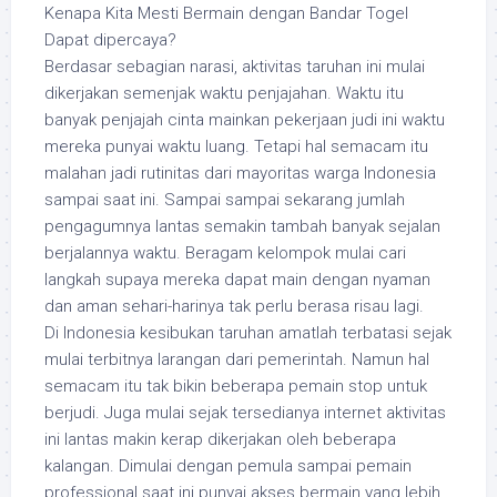
Kenapa Kita Mesti Bermain dengan Bandar Togel
Dapat dipercaya?
Berdasar sebagian narasi, aktivitas taruhan ini mulai
dikerjakan semenjak waktu penjajahan. Waktu itu
banyak penjajah cinta mainkan pekerjaan judi ini waktu
mereka punyai waktu luang. Tetapi hal semacam itu
malahan jadi rutinitas dari mayoritas warga Indonesia
sampai saat ini. Sampai sampai sekarang jumlah
pengagumnya lantas semakin tambah banyak sejalan
berjalannya waktu. Beragam kelompok mulai cari
langkah supaya mereka dapat main dengan nyaman
dan aman sehari-harinya tak perlu berasa risau lagi.
Di Indonesia kesibukan taruhan amatlah terbatasi sejak
mulai terbitnya larangan dari pemerintah. Namun hal
semacam itu tak bikin beberapa pemain stop untuk
berjudi. Juga mulai sejak tersedianya internet aktivitas
ini lantas makin kerap dikerjakan oleh beberapa
kalangan. Dimulai dengan pemula sampai pemain
professional saat ini punyai akses bermain yang lebih