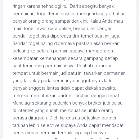
ringan karena tehnologi itu. Dari sebegitu banyak
permainan, togel terus sukses mengundang perhatian
banyak orang-orang sampai detik ini. Kalau Anda mau
main togel lewat cara online, bersatulah dengan
bandar togel bisa dipercaya di internet saat ini juga.
Bandar togel paling dipercaya pastilah akan berikan
peluang ke seluruh pemain supaya memperoleh
kesempatan kemenangan secara gampang setiap
saat terhubung permainannya. Perihal itu karena
tempat untuk bermain judi satu ini tawarkan permainan
yang fair play pada semuanya anggotanya. Jadi
banyak anggota lantas tidak dapat diakali sewaktu
mereka memutuskan partner taruhan dengan tepat.
Manalagi sekarang sudahlah banyak broker judi palsu
di internet yang sudah membuat sejumlah orang
berasa dirugikan. Oleh karena itu putuskan partner
taruhan lebih selective supaya Anda dapat mendapat
pengalaman bermain terbaik tiap-tiap harinya.