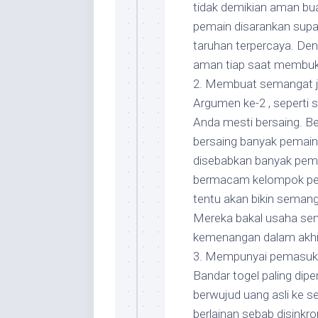
tidak demikian aman buat
pemain disarankan supa
taruhan terpercaya. De
aman tiap saat membuk
2. Membuat semangat ju
Argumen ke-2 , seperti 
Anda mesti bersaing. Be
bersaing banyak pemain 
disebabkan banyak pema
bermacam kelompok pema
tentu akan bikin semang
Mereka bakal usaha sem
kemenangan dalam akhi
3. Mempunyai pemasu
Bandar togel paling di
berwujud uang asli ke
berlainan sebab disinkr