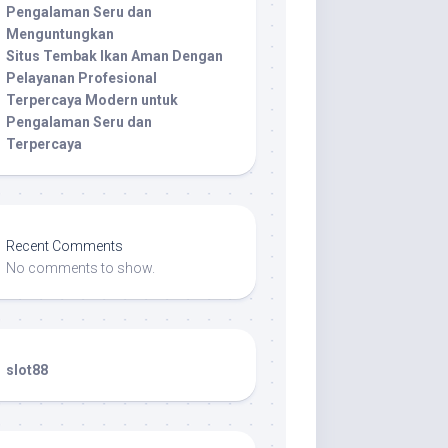
Pengalaman Seru dan
Menguntungkan
Situs Tembak Ikan Aman Dengan
Pelayanan Profesional
Terpercaya Modern untuk
Pengalaman Seru dan
Terpercaya
Recent Comments
No comments to show.
slot88