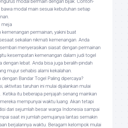
engurus modal bermain dengan bijak. Contoh-
 bawa modal main sesuai kebutuhan setiap
nan.
h meja
h kemenangan permainan, yakini buat
 sesaat sekalian nikmati kemenangan. Anda
t sembari menyerasikan siasat dengan permainan
gitu kesempatan kemenangan dalam judi togel
a dengan lebat. Anda bisa juga beralih-pindah
ang mujur sehabis alami kekalahan.
 dengan Bandar Togel Paling dipercaya?
, aktivitas taruhan ini mulai dijalankan mulai
. Ketika itu beberapa penjajah senang mainkan
aat mereka mempunyai waktu luang. Akan tetapi
radisi dari sejumlah besar warga Indonesia sampai
ampai saat ini jumlah pemujanya lantas semakin
an berjalannya waktu. Beragam kelompok mulai