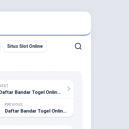
Situs Slot Online
NEXT
Daftar Bandar Togel Online Bisa dipercaya Toto Macau 100 Perak Catubouw
PREVIOUS
Daftar Bandar Togel Online Dapat dipercaya Toto Macau 100 Perak Karamat