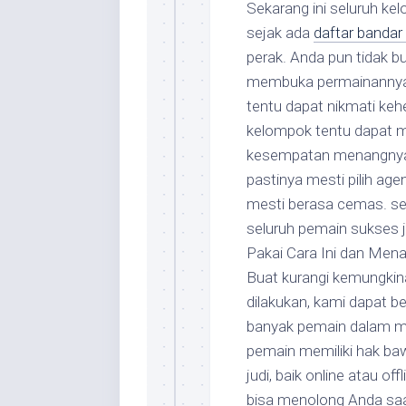
Sekarang ini seluruh ke
sejak ada
daftar bandar
perak. Anda pun tidak
membuka permainannya.
tentu dapat nikmati keh
kelompok tentu dapat 
kesempatan menangnya 
pastinya mesti pilih ag
mesti berasa cemas. se
seluruh pemain sukses 
Pakai Cara Ini dan Mena
Buat kurangi kemungkin
dilakukan, kami dapat 
banyak pemain dalam me
pemain memiliki hak b
judi, baik online atau of
bisa menolong Anda saa