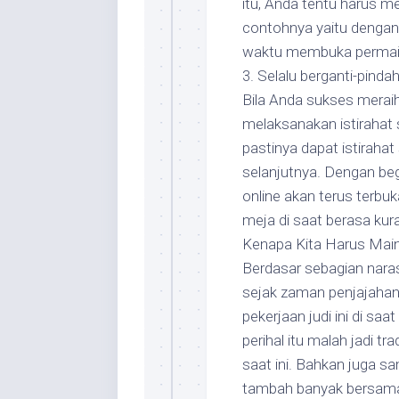
itu, Anda tentu harus m
contohnya yaitu dengan
waktu membuka permai
3. Selalu berganti-pinda
Bila Anda sukses merai
melaksanakan istirahat
pastinya dapat istiraha
selanjutnya. Dengan be
online akan terus terbuk
meja di saat berasa kur
Kenapa Kita Harus Main
Berdasar sebagian narasi
sejak zaman penjajahan
pekerjaan judi ini di s
perihal itu malah jadi t
saat ini. Bahkan juga s
tambah banyak bersama