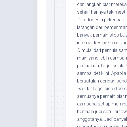
cari langkah biar mere
sehari-harinya tak mesti 
Di Indonesia pekerjaan 
larangan dari pemerinta
banyak pemain stop buat
internet kesibukan ini j
Dimulai dari pemula sa
main yang lebih gampang
permainan, togel selal
sampai detik ini. Apabila
bersatulah dengan bandar
Bandar togel bisa dipe
semuanya pemain biar
gampang setiap membuk
bermain judi satu ini t
anggotanya. Jadi banyak
memutuskan partner tar