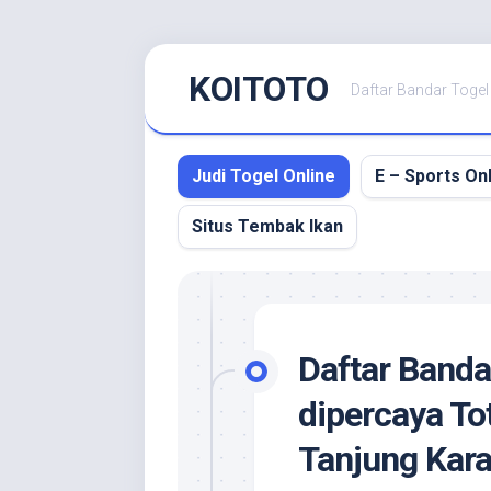
Skip
KOITOTO
to
Daftar Bandar Togel
content
Judi Togel Online
E – Sports On
Situs Tembak Ikan
Daftar Banda
dipercaya To
Tanjung Kar