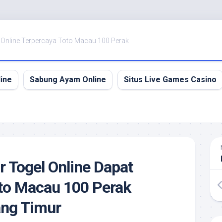
 Online Terpercaya Toto Macau 100 Perak
line
Sabung Ayam Online
Situs Live Games Casino
r Togel Online Dapat
to Macau 100 Perak
ang Timur