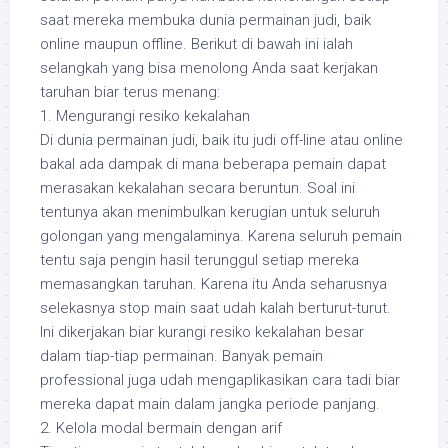
saat mereka membuka dunia permainan judi, baik
online maupun offline. Berikut di bawah ini ialah
selangkah yang bisa menolong Anda saat kerjakan
taruhan biar terus menang:
1. Mengurangi resiko kekalahan
Di dunia permainan judi, baik itu judi off-line atau online
bakal ada dampak di mana beberapa pemain dapat
merasakan kekalahan secara beruntun. Soal ini
tentunya akan menimbulkan kerugian untuk seluruh
golongan yang mengalaminya. Karena seluruh pemain
tentu saja pengin hasil terunggul setiap mereka
memasangkan taruhan. Karena itu Anda seharusnya
selekasnya stop main saat udah kalah berturut-turut.
Ini dikerjakan biar kurangi resiko kekalahan besar
dalam tiap-tiap permainan. Banyak pemain
professional juga udah mengaplikasikan cara tadi biar
mereka dapat main dalam jangka periode panjang.
2. Kelola modal bermain dengan arif