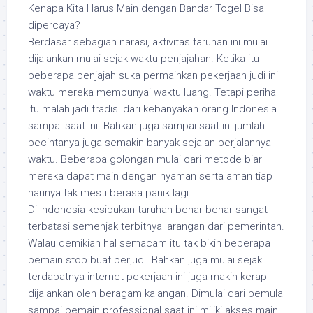
Kenapa Kita Harus Main dengan Bandar Togel Bisa
dipercaya?
Berdasar sebagian narasi, aktivitas taruhan ini mulai
dijalankan mulai sejak waktu penjajahan. Ketika itu
beberapa penjajah suka permainkan pekerjaan judi ini
waktu mereka mempunyai waktu luang. Tetapi perihal
itu malah jadi tradisi dari kebanyakan orang Indonesia
sampai saat ini. Bahkan juga sampai saat ini jumlah
pecintanya juga semakin banyak sejalan berjalannya
waktu. Beberapa golongan mulai cari metode biar
mereka dapat main dengan nyaman serta aman tiap
harinya tak mesti berasa panik lagi.
Di Indonesia kesibukan taruhan benar-benar sangat
terbatasi semenjak terbitnya larangan dari pemerintah.
Walau demikian hal semacam itu tak bikin beberapa
pemain stop buat berjudi. Bahkan juga mulai sejak
terdapatnya internet pekerjaan ini juga makin kerap
dijalankan oleh beragam kalangan. Dimulai dari pemula
sampai pemain professional saat ini miliki akses main