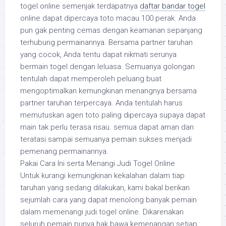
togel online semenjak terdapatnya
daftar bandar togel
online dapat dipercaya toto macau 100 perak. Anda
pun gak penting cemas dengan keamanan sepanjang
terhubung permainannya. Bersama partner taruhan
yang cocok, Anda tentu dapat nikmati serunya
bermain togel dengan leluasa. Semuanya golongan
tentulah dapat memperoleh peluang buat
mengoptimalkan kemungkinan menangnya bersama
partner taruhan terpercaya. Anda tentulah harus
memutuskan agen toto paling dipercaya supaya dapat
main tak perlu terasa risau. semua dapat aman dan
teratasi sampai semuanya pemain sukses menjadi
pemenang permainannya.
Pakai Cara Ini serta Menangi Judi Togel Online
Untuk kurangi kemungkinan kekalahan dalam tiap
taruhan yang sedang dilakukan, kami bakal berikan
sejumlah cara yang dapat menolong banyak pemain
dalam memenangi judi togel online. Dikarenakan
seluruh pemain punya hak bawa kemenangan setiap