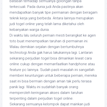
batasan terhadap semuanya golongan tanpa
terkecuali. Pada dunia judi Anda pastinya akan
mendapatkan banyak tipe permainan dengan beragam
teknik kerja yang berbeda. Antara lainnya merupakan
judi togel online yang telah lama diketahui oleh
kebanyakan warga dunia.
Di waktu lalu seluruh pemain mesti berangkat ke agen
toto buat menempatkan taruhan di permainan ini.
Walau demikian sejalan dengan bertumbuhnya
technologi Anda gak harus lakukannya lagi. Lantaran
sekarang perjudian togel bisa dimainkan lewat cara
online cukup dengan memanfaatkan handphone atau
feature pc lainnya. Sudah pasti masalah ini sangatlah
memberi keuntungan untuk beberapa pemain, mereka
saat ini bisa bermain dengan aman tak perlu terasa
panik lagi. Waktu ini sudahlah banyak orang
memperoleh keringanan akses dalam taruhan
terpenting dalam perjudian togel online.
Sekarang semuanya kelompok dapat mainkan judi