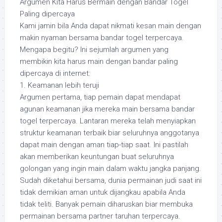
Argumen Kita Harus Bermain dengan Bandar Togel
Paling dipercaya
Kami jamin bila Anda dapat nikmati kesan main dengan
makin nyaman bersama bandar togel terpercaya.
Mengapa begitu? Ini sejumlah argumen yang
membikin kita harus main dengan bandar paling
dipercaya di internet:
1. Keamanan lebih teruji
Argumen pertama, tiap pemain dapat mendapat
agunan keamanan jika mereka main bersama bandar
togel terpercaya. Lantaran mereka telah menyiapkan
struktur keamanan terbaik biar seluruhnya anggotanya
dapat main dengan aman tiap-tiap saat. Ini pastilah
akan memberikan keuntungan buat seluruhnya
golongan yang ingin main dalam waktu jangka panjang.
Sudah diketahui bersama, dunia permainan judi saat ini
tidak demikian aman untuk dijangkau apabila Anda
tidak teliti. Banyak pemain diharuskan biar membuka
permainan bersama partner taruhan terpercaya.