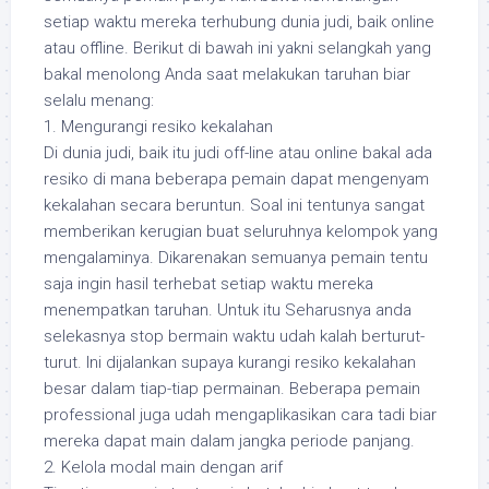
setiap waktu mereka terhubung dunia judi, baik online
atau offline. Berikut di bawah ini yakni selangkah yang
bakal menolong Anda saat melakukan taruhan biar
selalu menang:
1. Mengurangi resiko kekalahan
Di dunia judi, baik itu judi off-line atau online bakal ada
resiko di mana beberapa pemain dapat mengenyam
kekalahan secara beruntun. Soal ini tentunya sangat
memberikan kerugian buat seluruhnya kelompok yang
mengalaminya. Dikarenakan semuanya pemain tentu
saja ingin hasil terhebat setiap waktu mereka
menempatkan taruhan. Untuk itu Seharusnya anda
selekasnya stop bermain waktu udah kalah berturut-
turut. Ini dijalankan supaya kurangi resiko kekalahan
besar dalam tiap-tiap permainan. Beberapa pemain
professional juga udah mengaplikasikan cara tadi biar
mereka dapat main dalam jangka periode panjang.
2. Kelola modal main dengan arif