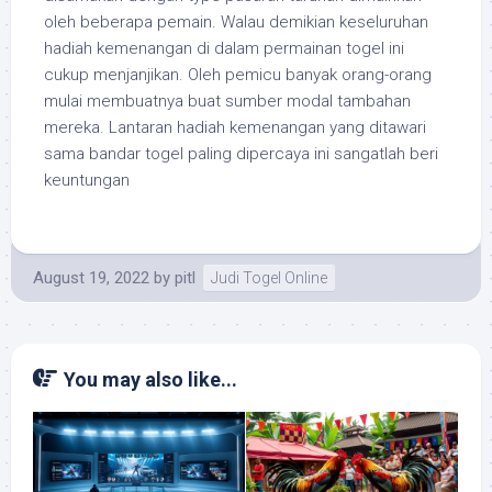
oleh beberapa pemain. Walau demikian keseluruhan
hadiah kemenangan di dalam permainan togel ini
cukup menjanjikan. Oleh pemicu banyak orang-orang
mulai membuatnya buat sumber modal tambahan
mereka. Lantaran hadiah kemenangan yang ditawari
sama bandar togel paling dipercaya ini sangatlah beri
keuntungan
August 19, 2022
by
pitl
Judi Togel Online
You may also like...