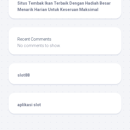
Situs Tembak Ikan Terbaik Dengan Hadiah Besar
Menarik Harian Untuk Keseruan Maksimal
Recent Comments
No comments to show.
slot88
aplikasi slot