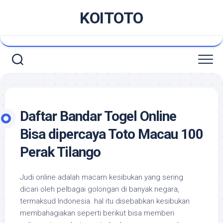
Skip
KOITOTO
to
content
Daftar Bandar Togel Online
Bisa dipercaya Toto Macau 100
Perak Tilango
Judi online adalah macam kesibukan yang sering
dicari oleh pelbagai golongan di banyak negara,
termaksud Indonesia. hal itu disebabkan kesibukan
membahagiakan seperti berikut bisa memberi