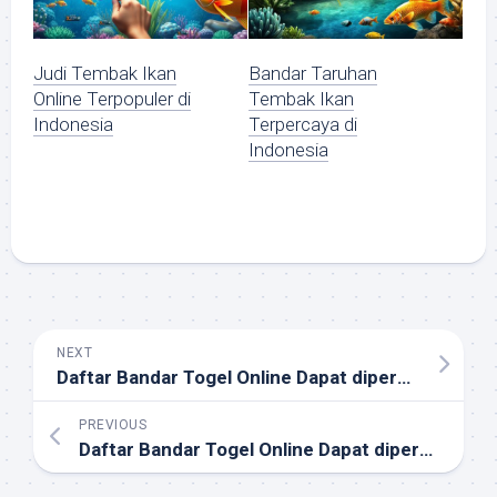
Judi Tembak Ikan
Bandar Taruhan
Online Terpopuler di
Tembak Ikan
Indonesia
Terpercaya di
Indonesia
NEXT
Daftar Bandar Togel Online Dapat dipercaya Toto Macau 100 Perak Pamarayan
PREVIOUS
Daftar Bandar Togel Online Dapat dipercaya Toto Macau 100 Perak Suka Makmur