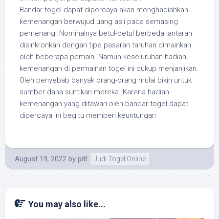
Bandar togel dapat dipercaya akan menghadiahkan
kemenangan berwujud uang asli pada semasing
pemenang. Nominalnya betul-betul berbeda lantaran
disinkronkan dengan tipe pasaran taruhan dimainkan
oleh beberapa pemain. Namun keseluruhan hadiah
kemenangan di permainan togel ini cukup menjanjikan.
Oleh penyebab banyak orang-orang mulai bikin untuk
sumber dana suntikan mereka. Karena hadiah
kemenangan yang ditawari oleh bandar togel dapat
dipercaya ini begitu memberi keuntungan
August 19, 2022
by
pitl
Judi Togel Online
You may also like...