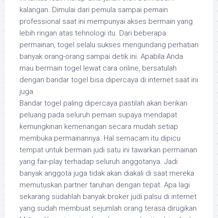
kalangan. Dimulai dari pemula sampai pemain
professional saat ini mempunyai akses bermain yang
lebih ringan atas tehnologi itu. Dari beberapa
permainan, togel selalu sukses mengundang perhatian
banyak orang-orang sampai detik ini. Apabila Anda
mau bermain togel lewat cara online, bersatulah
dengan bandar togel bisa dipercaya di internet saat ini
juga.
Bandar togel paling dipercaya pastilah akan berikan
peluang pada seluruh pemain supaya mendapat
kemungkinan kemenangan secara mudah setiap
membuka permainannya. Hal semacam itu dipicu
tempat untuk bermain judi satu ini tawarkan permainan
yang fair-play terhadap seluruh anggotanya. Jadi
banyak anggota juga tidak akan diakali di saat mereka
memutuskan partner taruhan dengan tepat. Apa lagi
sekarang sudahlah banyak broker judi palsu di internet
yang sudah membuat sejumlah orang terasa dirugikan.