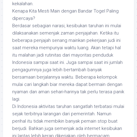
kekalahan.
Kenapa Kita Mesti Main dengan Bandar Togel Paling
dipercaya?
Berdasar sebagian narasi, kesibukan taruhan ini mulai
dilaksanakan semenjak zaman penjajahan. Ketika itu
beberapa penjajah senang mainkan pekerjaan judi ini
saat mereka mempunyai waktu luang. Akan tetapi hal
itu malahan jadi rutinitas dari mayoritas penduduk
Indonesia sampai saat ini. Juga sampai saat ini jumlah
pengagumnya juga lebih bertambah banyak
bersamaan berjalannya waktu. Beberapa kelompok
mulai cari langkah biar mereka dapat bermain dengan
nyaman dan aman sehari-harinya tak perlu terasa panik
lagi.
Di Indonesia aktivitas taruhan sangatlah terbatasi mulai
sejak terbitnya larangan dari pemerintah. Namun
perihal itu tidak membikin banyak pemain stop buat
berjudi. Bahkan juga semenjak ada internet kesibukan
ini lantas lebih kerap dikerjakan oleh bermacam