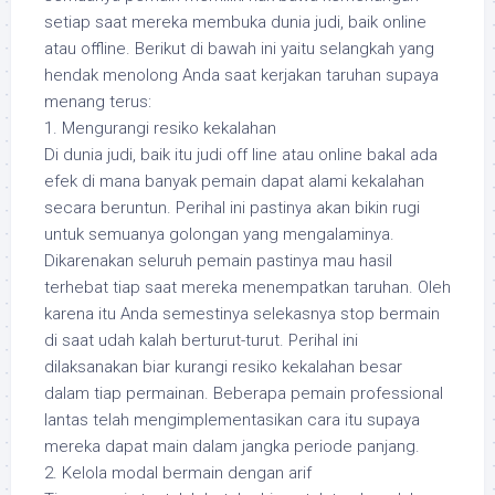
setiap saat mereka membuka dunia judi, baik online
atau offline. Berikut di bawah ini yaitu selangkah yang
hendak menolong Anda saat kerjakan taruhan supaya
menang terus:
1. Mengurangi resiko kekalahan
Di dunia judi, baik itu judi off line atau online bakal ada
efek di mana banyak pemain dapat alami kekalahan
secara beruntun. Perihal ini pastinya akan bikin rugi
untuk semuanya golongan yang mengalaminya.
Dikarenakan seluruh pemain pastinya mau hasil
terhebat tiap saat mereka menempatkan taruhan. Oleh
karena itu Anda semestinya selekasnya stop bermain
di saat udah kalah berturut-turut. Perihal ini
dilaksanakan biar kurangi resiko kekalahan besar
dalam tiap permainan. Beberapa pemain professional
lantas telah mengimplementasikan cara itu supaya
mereka dapat main dalam jangka periode panjang.
2. Kelola modal bermain dengan arif