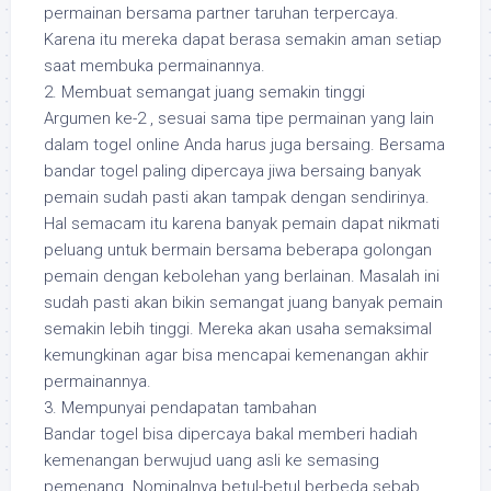
permainan bersama partner taruhan terpercaya.
Karena itu mereka dapat berasa semakin aman setiap
saat membuka permainannya.
2. Membuat semangat juang semakin tinggi
Argumen ke-2 , sesuai sama tipe permainan yang lain
dalam togel online Anda harus juga bersaing. Bersama
bandar togel paling dipercaya jiwa bersaing banyak
pemain sudah pasti akan tampak dengan sendirinya.
Hal semacam itu karena banyak pemain dapat nikmati
peluang untuk bermain bersama beberapa golongan
pemain dengan kebolehan yang berlainan. Masalah ini
sudah pasti akan bikin semangat juang banyak pemain
semakin lebih tinggi. Mereka akan usaha semaksimal
kemungkinan agar bisa mencapai kemenangan akhir
permainannya.
3. Mempunyai pendapatan tambahan
Bandar togel bisa dipercaya bakal memberi hadiah
kemenangan berwujud uang asli ke semasing
pemenang. Nominalnya betul-betul berbeda sebab