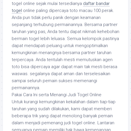
togel online sejak mulai tersedianya
daftar bandar
togel
online paling dipercaya toto macau 100 perak.
Anda pun tidak perlu panik dengan keamanan
sepanjang terhubung permainannya. Bersama partner
taruhan yang pas, Anda tentu dapat nikmati kehebohan
bermain togel lebih leluasa. Semua kelompok pastinya
dapat mendapati peluang untuk mengoptimalkan
kemungkinan menangnya bersama partner taruhan
terpercaya. Anda tentulah mesti memutuskan agen
toto bisa dipercaya agar dapat main tak mesti berasa
waswas. segalanya dapat aman dan terselesaikan
sampai seluruh pemain sukses memenangi
permainannya.
Pakai Cara Ini serta Menangi Judi Togel Online
Untuk kurangi kemungkinan kekalahan dalam tiap-tiap
taruhan yang sudah dilakukan, kami dapat memberi
beberapa trik yang dapat menolong banyak pemain
dalam menjadi pemenang judi togel online. Lantaran
semuanya pemain memiliki hak bawa kemenangan