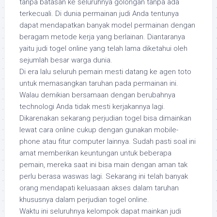
tanpa batasan ke seluruhnya golongan tanpa ada
terkecuali. Di dunia permainan judi Anda tentunya
dapat mendapatkan banyak model permainan dengan
beragam metode kerja yang berlainan. Diantaranya
yaitu judi togel online yang telah lama diketahui oleh
sejumlah besar warga dunia.
Di era lalu seluruh pemain mesti datang ke agen toto
untuk memasangkan taruhan pada permainan ini.
Walau demikian bersamaan dengan berubahnya
technologi Anda tidak mesti kerjakannya lagi.
Dikarenakan sekarang perjudian togel bisa dimainkan
lewat cara online cukup dengan gunakan mobile-
phone atau fitur computer lainnya. Sudah pasti soal ini
amat memberikan keuntungan untuk beberapa
pemain, mereka saat ini bisa main dengan aman tak
perlu berasa waswas lagi. Sekarang ini telah banyak
orang mendapati keluasaan akses dalam taruhan
khususnya dalam perjudian togel online.
Waktu ini seluruhnya kelompok dapat mainkan judi