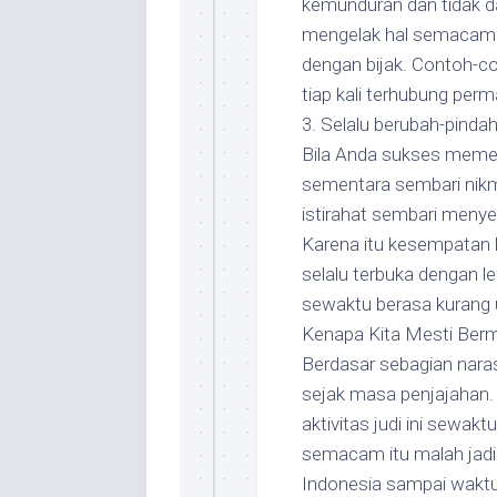
kemunduran dan tidak da
mengelak hal semacam i
dengan bijak. Contoh-
tiap kali terhubung perm
3. Selalu berubah-pinda
Bila Anda sukses memena
sementara sembari nikm
istirahat sembari menye
Karena itu kesempatan 
selalu terbuka dengan l
sewaktu berasa kurang 
Kenapa Kita Mesti Berm
Berdasar sebagian narasi
sejak masa penjajahan. 
aktivitas judi ini sewak
semacam itu malah jadi 
Indonesia sampai waktu 