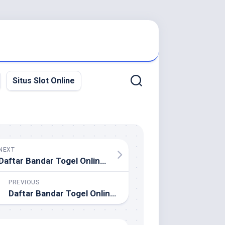
Situs Slot Online
NEXT
Daftar Bandar Togel Online Dapat dipercaya Toto Macau 100 Perak Tarumajaya
PREVIOUS
Daftar Bandar Togel Online Bisa dipercaya Toto Macau 100 Perak Cilengkrang