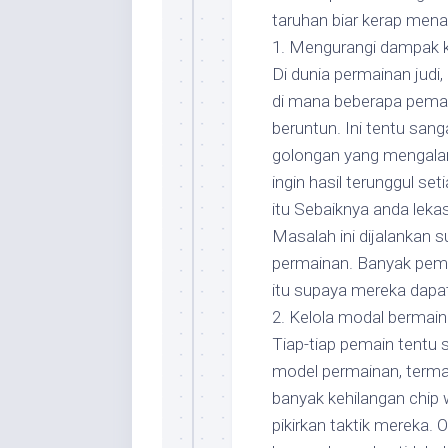
taruhan biar kerap mena
1. Mengurangi dampak 
Di dunia permainan judi, 
di mana beberapa pema
beruntun. Ini tentu sa
golongan yang mengala
ingin hasil terunggul s
itu Sebaiknya anda leka
Masalah ini dijalankan 
permainan. Banyak pem
itu supaya mereka dapa
2. Kelola modal bermain
Tiap-tiap pemain tentu 
model permainan, termak
banyak kehilangan chi
pikirkan taktik mereka.