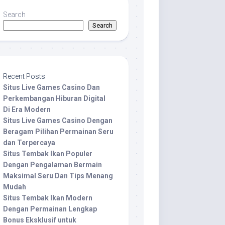
Search
Search
Recent Posts
Situs Live Games Casino Dan
Perkembangan Hiburan Digital
Di Era Modern
Situs Live Games Casino Dengan
Beragam Pilihan Permainan Seru
dan Terpercaya
Situs Tembak Ikan Populer
Dengan Pengalaman Bermain
Maksimal Seru Dan Tips Menang
Mudah
Situs Tembak Ikan Modern
Dengan Permainan Lengkap
Bonus Eksklusif untuk