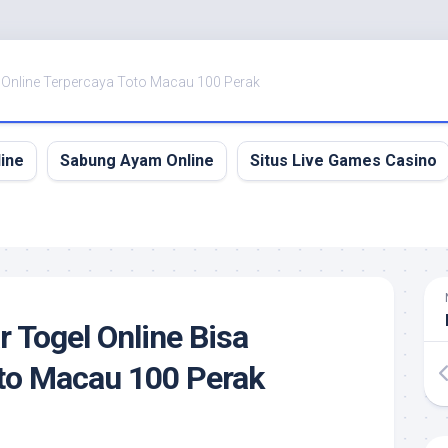
 Online Terpercaya Toto Macau 100 Perak
line
Sabung Ayam Online
Situs Live Games Casino
r Togel Online Bisa
to Macau 100 Perak