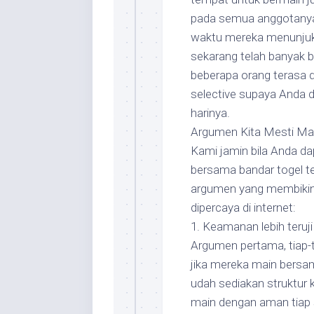
pada semua anggotanya.
waktu mereka menunjuk 
sekarang telah banyak b
beberapa orang terasa di
selective supaya Anda 
harinya.
Argumen Kita Mesti Mai
Kami jamin bila Anda d
bersama bandar togel te
argumen yang membikin 
dipercaya di internet:
1. Keamanan lebih teruji
Argumen pertama, tiap
jika mereka main bersa
udah sediakan struktur 
main dengan aman tiap s