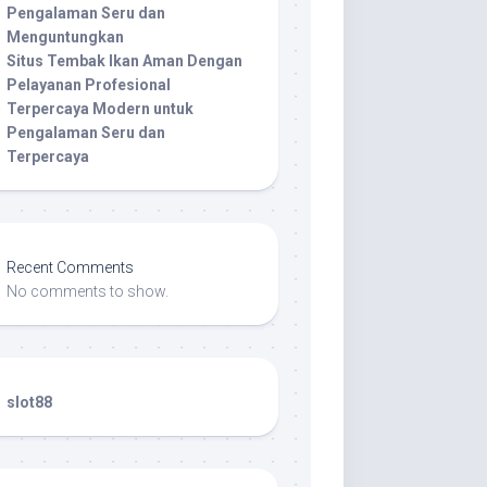
Pengalaman Seru dan
Menguntungkan
Situs Tembak Ikan Aman Dengan
Pelayanan Profesional
Terpercaya Modern untuk
Pengalaman Seru dan
Terpercaya
Recent Comments
No comments to show.
slot88