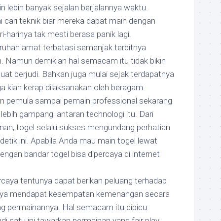
 lebih banyak sejalan berjalannya waktu.
 cari teknik biar mereka dapat main dengan
harinya tak mesti berasa panik lagi.
taruhan amat terbatasi semenjak terbitnya
h. Namun demikian hal semacam itu tidak bikin
at berjudi. Bahkan juga mulai sejak terdapatnya
uga kian kerap dilaksanakan oleh beragam
an pemula sampai pemain professional sekarang
lebih gampang lantaran technologi itu. Dari
nan, togel selalu sukses mengundang perhatian
etik ini. Apabila Anda mau main togel lewat
dengan bandar togel bisa dipercaya di internet
ercaya tentunya dapat berikan peluang terhadap
ya mendapat kesempatan kemenangan secara
ng permainannya. Hal semacam itu dipicu
di satu ini tawarkan permainan yang fair play