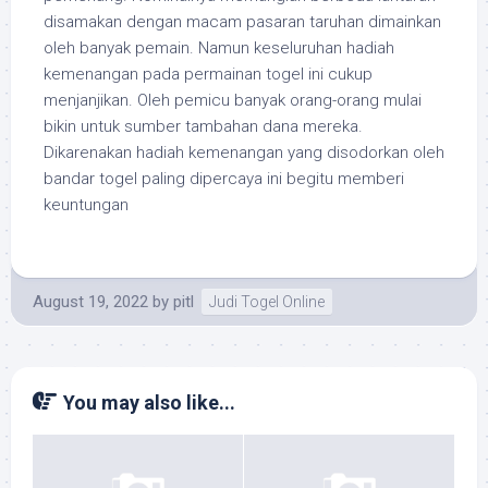
disamakan dengan macam pasaran taruhan dimainkan
oleh banyak pemain. Namun keseluruhan hadiah
kemenangan pada permainan togel ini cukup
menjanjikan. Oleh pemicu banyak orang-orang mulai
bikin untuk sumber tambahan dana mereka.
Dikarenakan hadiah kemenangan yang disodorkan oleh
bandar togel paling dipercaya ini begitu memberi
keuntungan
August 19, 2022
by
pitl
Judi Togel Online
You may also like...