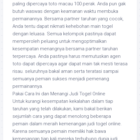
paling dipercaya toto macau 100 perak. Anda pun gak
butuh waswas dengan keamanan waktu membuka
permainannya. Bersama partner taruhan yang cocok,
Anda tentu dapat nikmati kehebohan main togel
dengan leluasa. Semua kelompok pastinya dapat
memperoleh peluang untuk mengoptimalkan
kesempatan menangnya bersama partner taruhan
terpercaya. Anda pastinya harus memutuskan agen
toto dapat dipercaya agar dapat main tak mesti terasa
risau. seluruhnya bakal aman serta teratasi sampai
semuanya pemain sukses menjadi pemenang
permainannya.
Pakai Cara Ini dan Menangi Judi Togel Online
Untuk kurangi kesempatan kekalahan dalam tiap
taruhan yang telah dilakukan, kami bakal berikan
sejumlah cara yang dapat menolong beberapa
pemain dalam meraih kemenangan judi togel online.
Karena semuanya pemain memiliki hak bawa
kemenangan tiap kali mereka terhubung dunia judi,