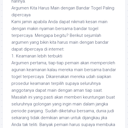
harinya.
Argumen Kita Harus Main dengan Bandar Togel Paling
dipercaya
Kami jamin apabila Anda dapat nikmati kesan main
dengan makin nyaman bersama bandar togel
terpercaya. Mengapa begitu? Berikut sejumlah
argumen yang bikin kita harus main dengan bandar
dapat dipercaya di internet:
1. Keamanan lebih terbukti
Argumen pertama, tiap-tiap pemain akan memperoleh
agunan keamanan kalau mereka main bersama bandar
togel terpercaya. Dikarenakan mereka udah siapkan
prosedur keamanan terpilih supaya seluruhnya
anggotanya dapat main dengan aman tiap saat.
Masalah ini yang pasti akan memberi keuntungan buat
seluruhnya golongan yang ingin main dalam jangka
periode panjang. Sudah diketahui bersama, dunia judi
sekarang tidak demikian aman untuk dijangkau jika
Anda tak teliti. Banyak pemain harus supaya membuka