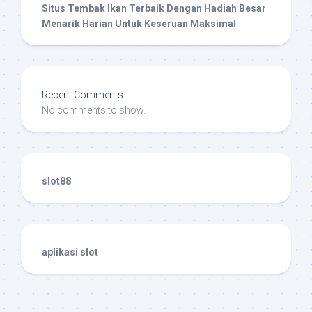
Situs Tembak Ikan Terbaik Dengan Hadiah Besar
Menarik Harian Untuk Keseruan Maksimal
Recent Comments
No comments to show.
slot88
aplikasi slot