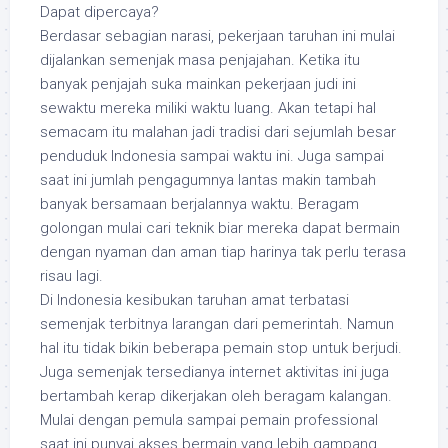
Dapat dipercaya?
Berdasar sebagian narasi, pekerjaan taruhan ini mulai
dijalankan semenjak masa penjajahan. Ketika itu
banyak penjajah suka mainkan pekerjaan judi ini
sewaktu mereka miliki waktu luang. Akan tetapi hal
semacam itu malahan jadi tradisi dari sejumlah besar
penduduk Indonesia sampai waktu ini. Juga sampai
saat ini jumlah pengagumnya lantas makin tambah
banyak bersamaan berjalannya waktu. Beragam
golongan mulai cari teknik biar mereka dapat bermain
dengan nyaman dan aman tiap harinya tak perlu terasa
risau lagi.
Di Indonesia kesibukan taruhan amat terbatasi
semenjak terbitnya larangan dari pemerintah. Namun
hal itu tidak bikin beberapa pemain stop untuk berjudi.
Juga semenjak tersedianya internet aktivitas ini juga
bertambah kerap dikerjakan oleh beragam kalangan.
Mulai dengan pemula sampai pemain professional
saat ini punyai akses bermain yang lebih gampang