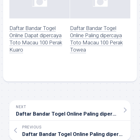
Daftar Bandar Togel
Daftar Bandar Togel
Online Dapat dipercaya
Online Paling dipercaya
Toto Macau 100 Perak
Toto Macau 100 Perak
Kuaro
Towea
NEXT
Daftar Bandar Togel Online Paling dipercaya Toto Macau 100 Perak Alor Barat Daya
PREVIOUS
Daftar Bandar Togel Online Paling dipercaya Toto Macau 100 Perak Sajad