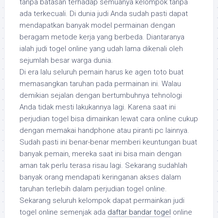
tanpa batasan terhadap semuanya kelompok tanpa
ada terkecuali. Di dunia judi Anda sudah pasti dapat
mendapatkan banyak model permainan dengan
beragam metode kerja yang berbeda. Diantaranya
ialah judi togel online yang udah lama dikenali oleh
sejumlah besar warga dunia.
Di era lalu seluruh pemain harus ke agen toto buat
memasangkan taruhan pada permainan ini. Walau
demikian sejalan dengan bertumbuhnya tehnologi
Anda tidak mesti lakukannya lagi. Karena saat ini
perjudian togel bisa dimainkan lewat cara online cukup
dengan memakai handphone atau piranti pc lainnya.
Sudah pasti ini benar-benar memberi keuntungan buat
banyak pemain, mereka saat ini bisa main dengan
aman tak perlu terasa risau lagi. Sekarang sudahlah
banyak orang mendapati keringanan akses dalam
taruhan terlebih dalam perjudian togel online.
Sekarang seluruh kelompok dapat permainkan judi
togel online semenjak ada
daftar bandar togel
online