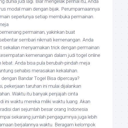
g dunia judi lagi. Biar mengelak perihal itu, Anda
urus modal main dengan bijak. Perumpamaannya
main seperlunya setiap membuka permainan.
 meja
 pemenang permainan, yakinkan buat
 sebentar sembari nikmati kemenangan. Anda
hat sekalian menyamakan trick dengan permainan
 kesempatan kemenangan dalam judi togel online
n lebat. Anda bisa pula berubah-pindah meja
untung sehabis merasakan kekalahan.
 dengan Bandar Togel Bisa dipercaya?
, pekerjaan taruhan ini mulai dijalankan
han. Waktu itu banyak penjajah cinta
di ini waktu mereka miliki waktu luang. Akan
 tradisi dari sejumlah besar orang Indonesia
sampai sekarang jumlah pengagumnya juga lebih
amaan berjalannya waktu. Beragam kelompok