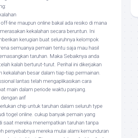
ng:
kalahan
udi off-line maupun online bakal ada resiko di mana
merasakan kekalahan secara beruntun. Ini
berikan kerugian buat seluruhnya kelompok
rena semuanya pemain tentu saja mau hasil
 memasangkan taruhan. Maka Sebaiknya anda
elah kalah berturut-turut. Perihal ini dikerjakan
n kekalahan besar dalam tiap-tiap permainan.
ional lantas telah mengaplikasikan cara
pat main dalam periode waktu panjang.
 dengan arif
rlukan chip untuk taruhan dalam seluruh type
di togel online. cukup banyak pemain yang
 di saat mereka menempatkan taruhan tanpa
 Oleh penyebabnya mereka mulai alami kemunduran