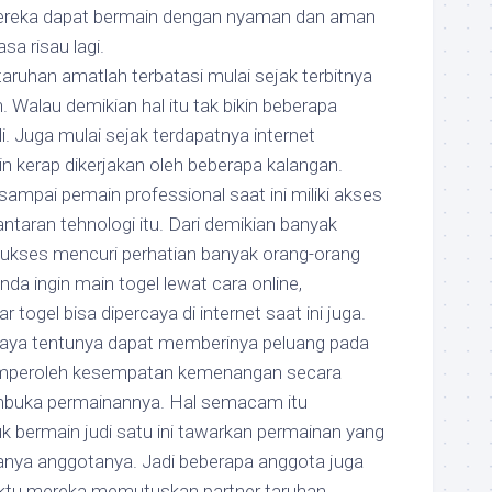
 mereka dapat bermain dengan nyaman dan aman
asa risau lagi.
taruhan amatlah terbatasi mulai sejak terbitnya
. Walau demikian hal itu tak bikin beberapa
i. Juga mulai sejak terdapatnya internet
in kerap dikerjakan oleh beberapa kalangan.
ampai pemain professional saat ini miliki akses
antaran tehnologi itu. Dari demikian banyak
sukses mencuri perhatian banyak orang-orang
Anda ingin main togel lewat cara online,
 togel bisa dipercaya di internet saat ini juga.
rcaya tentunya dapat memberinya peluang pada
emperoleh kesempatan kemenangan secara
buka permainannya. Hal semacam itu
 bermain judi satu ini tawarkan permainan yang
uanya anggotanya. Jadi beberapa anggota juga
waktu mereka memutuskan partner taruhan