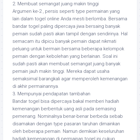
2. Membuat semangat juang makin tinggi
Argumen ke-2 , persis seperti type permainan yang
lain dalam togel online Anda mesti berlomba. Bersama
bandar togel paling dipercaya jiwa bersaing banyak
pemain sudah pasti akan tampil dengan sendirinya. Hal
semacam itu dipicu banyak pemain dapat nikmati
peluang untuk bermain bersama beberapa kelompok
pemain dengan kebolehan yang berlainan. Soal ini
sudah pasti akan membuat semangat juang banyak
pemain jauh makin tinggi. Mereka dapat usaha
semaksimal barangkali agar memperoleh kemenangan
di akhir permainannya.
3. Mempunyai pendapatan tambahan
Bandar togel bisa dipercaya bakal memberi hadiah
kemenangan berbentuk uang asli pada semasing
pemenang. Nominalnya benar-benar berbeda sebab
disamakan dengan type pasaran taruhan dimainkan
oleh beberapa pemain. Namun demikian keseluruhan
hadiah kemenangan di permainan togel ini cukup