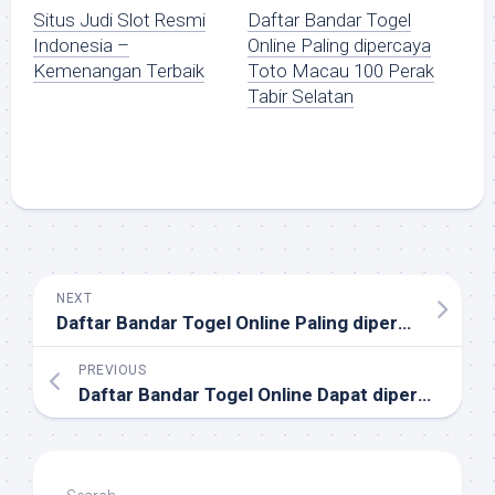
Situs Judi Slot Resmi
Daftar Bandar Togel
Indonesia –
Online Paling dipercaya
Kemenangan Terbaik
Toto Macau 100 Perak
Tabir Selatan
NEXT
Daftar Bandar Togel Online Paling dipercaya Toto Macau 100 Perak Budong-budong
PREVIOUS
Daftar Bandar Togel Online Dapat dipercaya Toto Macau 100 Perak Warunggunung