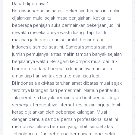
Dapat dipercaya?
Berdasar sebagian narasi, pekerjaan taruhan ini mulai
dijalankan mulai sejak masa penjajahan. Ketika itu
beberapa penjajah suka permainkan pekerjaan judi ini
sewaktu mereka punya waktu luang. Tapi hal itu
malahan jadi tradisi dari sejumlah besar orang
Indonesia sampai saat ini. Sampai sampai saat ini
jumlah pemujanya lantas makin tambah banyak sejalan
berjalannya waktu. Beragam kelompok mulai cari trik
biar mereka dapat bermain dengan nyaman serta
aman tiap harinya tak perlu terasa risau lagi.
Di Indonesia aktivitas taruhan amat dibatas mulai sejak
terbitnya larangan dari pemerintah. Namun perihal itu
tak membikin banyak pemain stop buat berjudi. Juga
semenjak terdapatnya internet kesibukan ini juga lebih
kerap dijalankan oleh beberapa kalangan. Mulai
dengan pemula sampai pemain professional saat ini
mempunyai akses bermain yang lebih simpel atas
tehnologi itu. Dari beberapa permainan, togel selalu