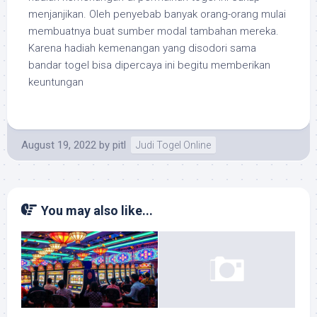
menjanjikan. Oleh penyebab banyak orang-orang mulai
membuatnya buat sumber modal tambahan mereka.
Karena hadiah kemenangan yang disodori sama
bandar togel bisa dipercaya ini begitu memberikan
keuntungan
August 19, 2022
by
pitl
Judi Togel Online
You may also like...