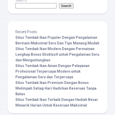
Search
Search
Recent Posts
Situs Tembak Ikan Populer Dengan Pengalaman
Bermain Maksimal Seru Dan Tips Menang Mudah
Situs Tembak Ikan Modern Dengan Permainan
Lengkap Bonus Eksklusif untuk Pengalaman Seru
dan Menguntungkan
Situs Tembak Ikan Aman Dengan Pelayanan
Profesional Terpercaya Modern untuk
Pengalaman Seru dan Terpercaya
Situs Tembak Ikan Premium Dengan Bonus
Melimpah Setiap Hari Hadirkan Keseruan Tanpa
Batas
Situs Tembak Ikan Terbaik Dengan Hadiah Besar
Menarik Harian Untuk Keseruan Maksimal