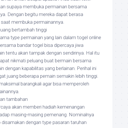
skan supaya membuka permainan bersama
caya. Dengan begitu mereka dapat berasa
 saat membuka permainannya.
uang bertambah tinggi
sama type permainan yang lain dalam togel online
ersama bandar togel bisa dipercaya jiwa
n tentu akan tampak dengan sendirinya. Hal itu
apat nikmati peluang buat bermain bersama
 dengan kapabilitas yang berlainan. Perihal ini
gat juang beberapa pemain semakin lebih tinggi.
aksimal barangkali agar bisa memperoleh
ainannya.
kan tambahan
percaya akan memberi hadiah kemenangan
erhadap masing-masing pemenang. Nominalnya
disamakan dengan type pasaran taruhan