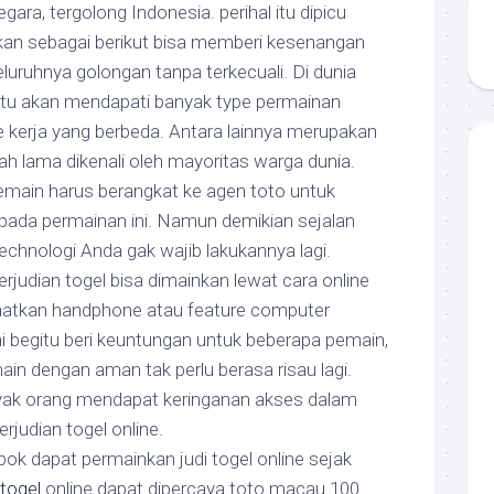
ara, tergolong Indonesia. perihal itu dipicu
an sebagai berikut bisa memberi kesenangan
luruhnya golongan tanpa terkecuali. Di dunia
ntu akan mendapati banyak type permainan
 kerja yang berbeda. Antara lainnya merupakan
dah lama dikenali oleh mayoritas warga dunia.
 pemain harus berangkat ke agen toto untuk
ada permainan ini. Namun demikian sejalan
chnologi Anda gak wajib lakukannya lagi.
rjudian togel bisa dimainkan lewat cara online
tkan handphone atau feature computer
ni begitu beri keuntungan untuk beberapa pemain,
in dengan aman tak perlu berasa risau lagi.
yak orang mendapat keringanan akses dalam
erjudian togel online.
k dapat permainkan judi togel online sejak
 togel
online dapat dipercaya toto macau 100