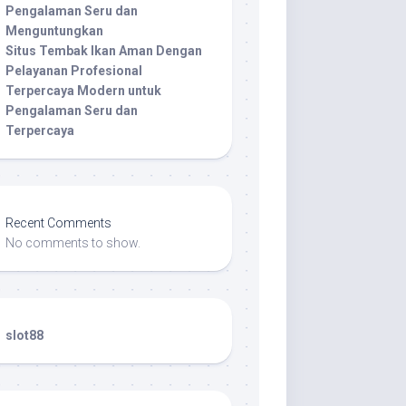
Pengalaman Seru dan
Menguntungkan
Situs Tembak Ikan Aman Dengan
Pelayanan Profesional
Terpercaya Modern untuk
Pengalaman Seru dan
Terpercaya
Recent Comments
No comments to show.
slot88