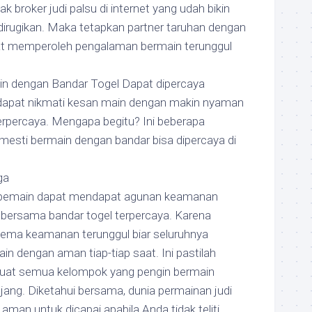
 broker judi palsu di internet yang udah bikin
dirugikan. Maka tetapkan partner taruhan dengan
pat memperoleh pengalaman bermain terunggul
n dengan Bandar Togel Dapat dipercaya
dapat nikmati kesan main dengan makin nyaman
erpercaya. Mengapa begitu? Ini beberapa
 mesti bermain dengan bandar bisa dipercaya di
ga
 pemain dapat mendapat agunan keamanan
 bersama bandar togel terpercaya. Karena
ema keamanan terunggul biar seluruhnya
n dengan aman tiap-tiap saat. Ini pastilah
buat semua kelompok yang pengin bermain
ang. Diketahui bersama, dunia permainan judi
aman untuk dicapai apabila Anda tidak teliti.