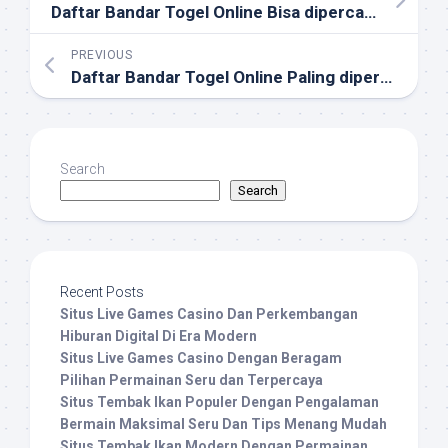
Daftar Bandar Togel Online Bisa dipercaya Toto Macau 100 Perak Soba
PREVIOUS
Daftar Bandar Togel Online Paling dipercaya Toto Macau 100 Perak Ipuh
Search
Search
Recent Posts
Situs Live Games Casino Dan Perkembangan
Hiburan Digital Di Era Modern
Situs Live Games Casino Dengan Beragam
Pilihan Permainan Seru dan Terpercaya
Situs Tembak Ikan Populer Dengan Pengalaman
Bermain Maksimal Seru Dan Tips Menang Mudah
Situs Tembak Ikan Modern Dengan Permainan