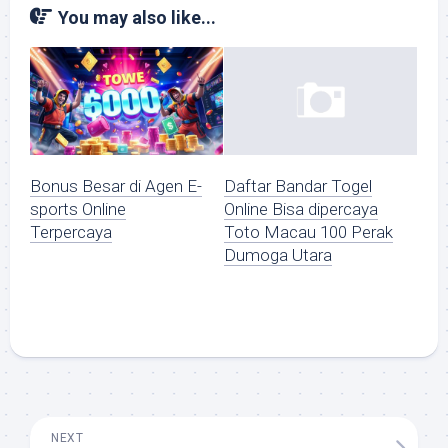
You may also like...
Bonus Besar di Agen E-
Daftar Bandar Togel
sports Online
Online Bisa dipercaya
Terpercaya
Toto Macau 100 Perak
Dumoga Utara
NEXT