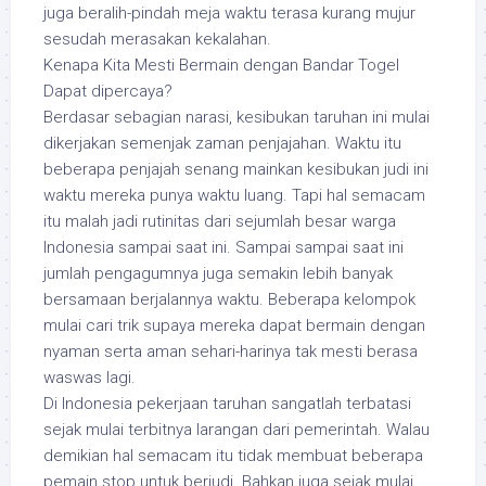
juga beralih-pindah meja waktu terasa kurang mujur
sesudah merasakan kekalahan.
Kenapa Kita Mesti Bermain dengan Bandar Togel
Dapat dipercaya?
Berdasar sebagian narasi, kesibukan taruhan ini mulai
dikerjakan semenjak zaman penjajahan. Waktu itu
beberapa penjajah senang mainkan kesibukan judi ini
waktu mereka punya waktu luang. Tapi hal semacam
itu malah jadi rutinitas dari sejumlah besar warga
Indonesia sampai saat ini. Sampai sampai saat ini
jumlah pengagumnya juga semakin lebih banyak
bersamaan berjalannya waktu. Beberapa kelompok
mulai cari trik supaya mereka dapat bermain dengan
nyaman serta aman sehari-harinya tak mesti berasa
waswas lagi.
Di Indonesia pekerjaan taruhan sangatlah terbatasi
sejak mulai terbitnya larangan dari pemerintah. Walau
demikian hal semacam itu tidak membuat beberapa
pemain stop untuk berjudi. Bahkan juga sejak mulai