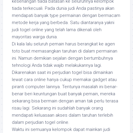
kesenangan tiada batasan ke seluruhnya kelompok
tiada terkecuali. Pada dunia judi Anda pastinya akan
mendapati banyak type permainan dengan bermacam
metode kerja yang berbeda. Satu diantaranya yakni
judi togel online yang telah lama dikenali oleh
mayoritas warga dunia.
Di kala lalu seluruh pemain harus berangkat ke agen
toto buat memasangkan taruhan di dalam permainan
ini. Namun demikian sejalan dengan bertumbuhnya
tehnologi Anda tidak wajib melakukannya lagi.
Dikarenakan saat ini perjudian togel bisa dimainkan
lewat cara online hanya cukup memakai gadget atau
piranti computer lainnya. Tentunya masalah ini benar-
benar beri keuntungan buat banyak pemain, mereka
sekarang bisa bermain dengan aman tak perlu terasa
risau lagi. Sekarang ini sudahlah banyak orang
mendapati keluasaan akses dalam taruhan terlebih
dalam perjudian togel online.
Waktu ini semuanya kelompok dapat mainkan judi