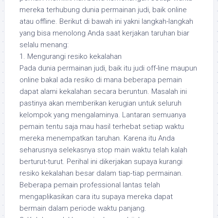
mereka terhubung dunia permainan judi, baik online
atau offline. Berikut di bawah ini yakni langkah-langkah
yang bisa menolong Anda saat kerjakan taruhan biar
selalu menang:
1. Mengurangi resiko kekalahan
Pada dunia permainan judi, baik itu judi off-line maupun
online bakal ada resiko di mana beberapa pemain
dapat alami kekalahan secara beruntun. Masalah ini
pastinya akan memberikan kerugian untuk seluruh
kelompok yang mengalaminya. Lantaran semuanya
pemain tentu saja mau hasil terhebat setiap waktu
mereka menempatkan taruhan. Karena itu Anda
seharusnya selekasnya stop main waktu telah kalah
berturut-turut. Perihal ini dikerjakan supaya kurangi
resiko kekalahan besar dalam tiap-tiap permainan.
Beberapa pemain professional lantas telah
mengaplikasikan cara itu supaya mereka dapat
bermain dalam periode waktu panjang.