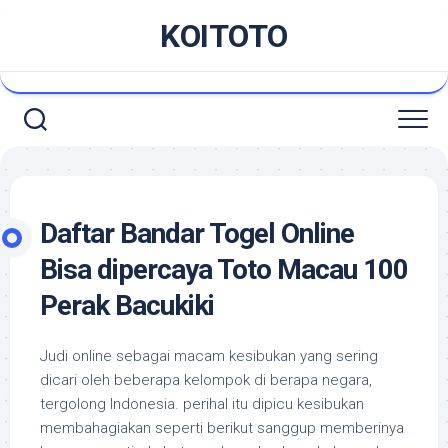
Skip
KOITOTO
to
content
Daftar Bandar Togel Online
Bisa dipercaya Toto Macau 100
Perak Bacukiki
Judi online sebagai macam kesibukan yang sering
dicari oleh beberapa kelompok di berapa negara,
tergolong Indonesia. perihal itu dipicu kesibukan
membahagiakan seperti berikut sanggup memberinya