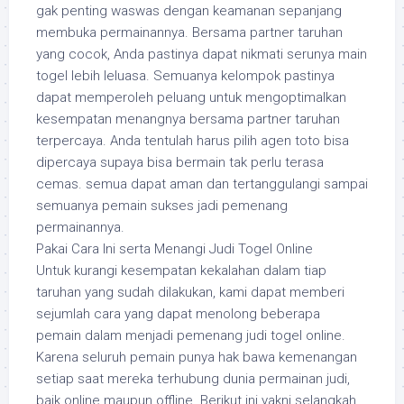
gak penting waswas dengan keamanan sepanjang
membuka permainannya. Bersama partner taruhan
yang cocok, Anda pastinya dapat nikmati serunya main
togel lebih leluasa. Semuanya kelompok pastinya
dapat memperoleh peluang untuk mengoptimalkan
kesempatan menangnya bersama partner taruhan
terpercaya. Anda tentulah harus pilih agen toto bisa
dipercaya supaya bisa bermain tak perlu terasa
cemas. semua dapat aman dan tertanggulangi sampai
semuanya pemain sukses jadi pemenang
permainannya.
Pakai Cara Ini serta Menangi Judi Togel Online
Untuk kurangi kesempatan kekalahan dalam tiap
taruhan yang sudah dilakukan, kami dapat memberi
sejumlah cara yang dapat menolong beberapa
pemain dalam menjadi pemenang judi togel online.
Karena seluruh pemain punya hak bawa kemenangan
setiap saat mereka terhubung dunia permainan judi,
baik online maupun offline. Berikut ini yakni selangkah