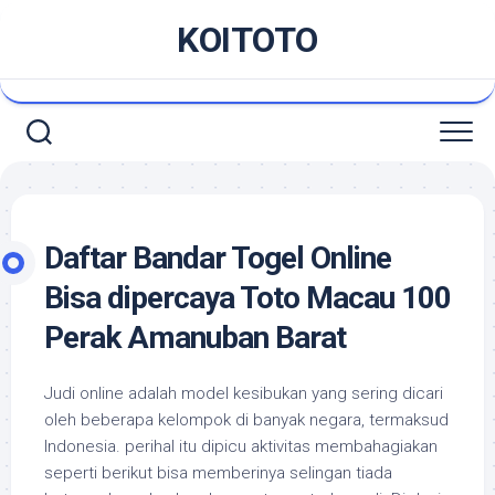
Skip
KOITOTO
to
content
Daftar Bandar Togel Online
Bisa dipercaya Toto Macau 100
Perak Amanuban Barat
Judi online adalah model kesibukan yang sering dicari
oleh beberapa kelompok di banyak negara, termaksud
Indonesia. perihal itu dipicu aktivitas membahagiakan
seperti berikut bisa memberinya selingan tiada