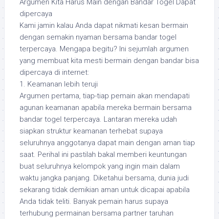
Argumen Kita Harus Main dengan Bandar Togel Dapat
dipercaya
Kami jamin kalau Anda dapat nikmati kesan bermain
dengan semakin nyaman bersama bandar togel
terpercaya. Mengapa begitu? Ini sejumlah argumen
yang membuat kita mesti bermain dengan bandar bisa
dipercaya di internet:
1. Keamanan lebih teruji
Argumen pertama, tiap-tiap pemain akan mendapati
agunan keamanan apabila mereka bermain bersama
bandar togel terpercaya. Lantaran mereka udah
siapkan struktur keamanan terhebat supaya
seluruhnya anggotanya dapat main dengan aman tiap
saat. Perihal ini pastilah bakal memberi keuntungan
buat seluruhnya kelompok yang ingin main dalam
waktu jangka panjang. Diketahui bersama, dunia judi
sekarang tidak demikian aman untuk dicapai apabila
Anda tidak teliti. Banyak pemain harus supaya
terhubung permainan bersama partner taruhan