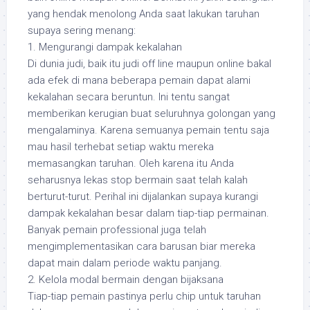
yang hendak menolong Anda saat lakukan taruhan
supaya sering menang:
1. Mengurangi dampak kekalahan
Di dunia judi, baik itu judi off line maupun online bakal
ada efek di mana beberapa pemain dapat alami
kekalahan secara beruntun. Ini tentu sangat
memberikan kerugian buat seluruhnya golongan yang
mengalaminya. Karena semuanya pemain tentu saja
mau hasil terhebat setiap waktu mereka
memasangkan taruhan. Oleh karena itu Anda
seharusnya lekas stop bermain saat telah kalah
berturut-turut. Perihal ini dijalankan supaya kurangi
dampak kekalahan besar dalam tiap-tiap permainan.
Banyak pemain professional juga telah
mengimplementasikan cara barusan biar mereka
dapat main dalam periode waktu panjang.
2. Kelola modal bermain dengan bijaksana
Tiap-tiap pemain pastinya perlu chip untuk taruhan