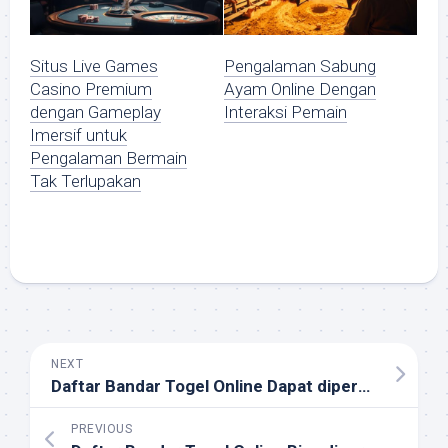
Situs Live Games
Pengalaman Sabung
Casino Premium
Ayam Online Dengan
dengan Gameplay
Interaksi Pemain
Imersif untuk
Pengalaman Bermain
Tak Terlupakan
NEXT
Daftar Bandar Togel Online Dapat dipercaya Toto Macau 100 Perak Ix Koto Sungai Lasi
PREVIOUS