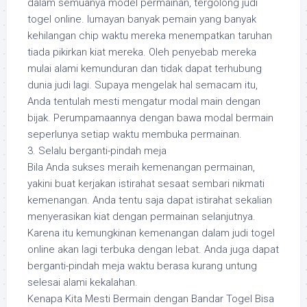
dalam semuanya model permainan, tergolong judi
togel online. lumayan banyak pemain yang banyak
kehilangan chip waktu mereka menempatkan taruhan
tiada pikirkan kiat mereka. Oleh penyebab mereka
mulai alami kemunduran dan tidak dapat terhubung
dunia judi lagi. Supaya mengelak hal semacam itu,
Anda tentulah mesti mengatur modal main dengan
bijak. Perumpamaannya dengan bawa modal bermain
seperlunya setiap waktu membuka permainan.
3. Selalu berganti-pindah meja
Bila Anda sukses meraih kemenangan permainan,
yakini buat kerjakan istirahat sesaat sembari nikmati
kemenangan. Anda tentu saja dapat istirahat sekalian
menyerasikan kiat dengan permainan selanjutnya.
Karena itu kemungkinan kemenangan dalam judi togel
online akan lagi terbuka dengan lebat. Anda juga dapat
berganti-pindah meja waktu berasa kurang untung
selesai alami kekalahan.
Kenapa Kita Mesti Bermain dengan Bandar Togel Bisa